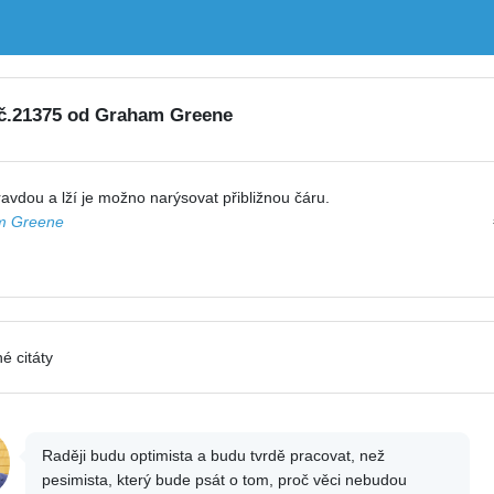
 č.21375 od Graham Greene
avdou a lží je možno narýsovat přibližnou čáru.
m Greene
é citáty
Raději budu optimista a budu tvrdě pracovat, než
pesimista, který bude psát o tom, proč věci nebudou