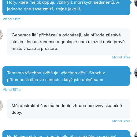
Hory, které mě obklopují, vznikly z mořských sedimentů. A
jednoho dne zase zmizí, stejně jako já.
Michel Siffre
Generace lidí přicházejí a odcházejí, ale příroda zůstává
stejná. Jen astronomie a geologie nám ukazují naše pravé
místo v čase a prostoru.
Michel Siffre
Temnota všechno zvětšuje, všechno děsí. Strach z
přítomnosti číhá ve stínech, i když jste úplně sami.
Michel Siffre
Můj abstraktní čas má hodnotu zhruba poloviny skutečné
doby.
Michel Siffre
Nedělejme si iluze – není to síla těla, ale vůle a mozková