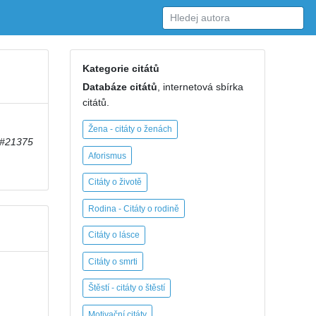
Kategorie citátů
Databáze citátů
, internetová sbírka
citátů.
Žena - citáty o ženách
#21375
Aforismus
Citáty o životě
Rodina - Citáty o rodině
Citáty o lásce
Citáty o smrti
Štěstí - citáty o štěstí
Motivační citáty