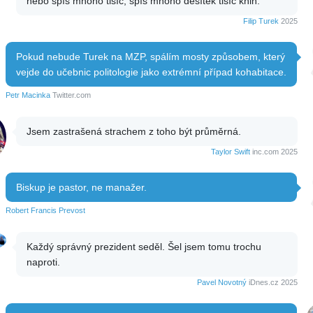
nebo spíš mnoho tisíc, spíš mnoho desítek tisíc knih.
Filip Turek
2025
Pokud nebude Turek na MZP, spálím mosty způsobem, který
vejde do učebnic politologie jako extrémní případ kohabitace.
Petr Macinka
Twitter.com
Jsem zastrašená strachem z toho být průměrná.
Taylor Swift
inc.com 2025
Biskup je pastor, ne manažer.
Robert Francis Prevost
Každý správný prezident seděl. Šel jsem tomu trochu
naproti.
Pavel Novotný
iDnes.cz 2025