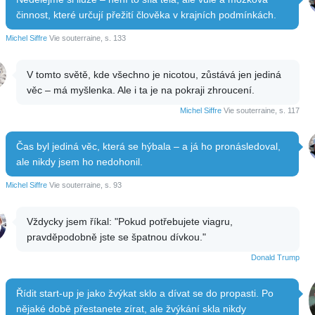
činnost, které určují přežití člověka v krajních podmínkách.
Michel Siffre
Vie souterraine, s. 133
V tomto světě, kde všechno je nicotou, zůstává jen jediná
věc – má myšlenka. Ale i ta je na pokraji zhroucení.
Michel Siffre
Vie souterraine, s. 117
Čas byl jediná věc, která se hýbala – a já ho pronásledoval,
ale nikdy jsem ho nedohonil.
Michel Siffre
Vie souterraine, s. 93
Vždycky jsem říkal: "Pokud potřebujete viagru,
pravděpodobně jste se špatnou dívkou."
Donald Trump
Řídit start-up je jako žvýkat sklo a dívat se do propasti. Po
nějaké době přestanete zírat, ale žvýkání skla nikdy