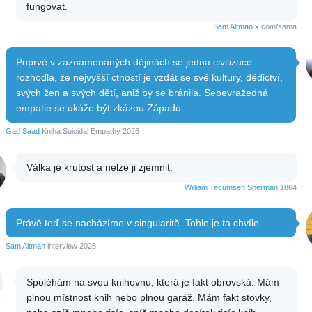
fungovat.
Sam Altman
x.com/sama
Poprvé v zaznamenaných dějinách se jedna civilizace
rozhodla, že nejvyšší ctností je vzdát se své kultury, dědictví,
svých žen a svých dětí, aniž by se bránila. Sebevražedná
empatie se ukáže být zkázou Západu.
Gad Saad
Kniha Suicidal Empathy 2026
Válka je krutost a nelze ji zjemnit.
William Tecumseh Sherman
1864
Právě teď se nacházíme v singularitě. Tohle je ta chvíle.
Sam Altman
interview 2026
Spoléhám na svou knihovnu, která je fakt obrovská. Mám
plnou místnost knih nebo plnou garáž. Mám fakt stovky,