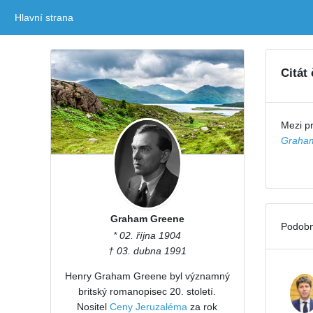
Hlavní strana
(current)
Citát
Mezi pr
Graha
Graham Greene
Podobn
* 02. října 1904
† 03. dubna 1991
Henry Graham Greene byl významný
britský romanopisec 20. století.
Nositel
Ceny Jeruzaléma
za rok