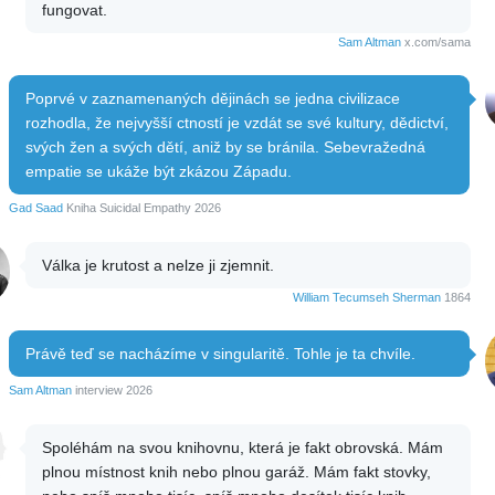
fungovat.
Sam Altman
x.com/sama
Poprvé v zaznamenaných dějinách se jedna civilizace
rozhodla, že nejvyšší ctností je vzdát se své kultury, dědictví,
svých žen a svých dětí, aniž by se bránila. Sebevražedná
empatie se ukáže být zkázou Západu.
Gad Saad
Kniha Suicidal Empathy 2026
Válka je krutost a nelze ji zjemnit.
William Tecumseh Sherman
1864
Právě teď se nacházíme v singularitě. Tohle je ta chvíle.
Sam Altman
interview 2026
Spoléhám na svou knihovnu, která je fakt obrovská. Mám
plnou místnost knih nebo plnou garáž. Mám fakt stovky,