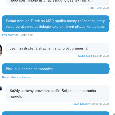
nebo spíš mnoho tisíc, spíš mnoho desítek tisíc knih.
Filip Turek
2025
Pokud nebude Turek na MZP, spálím mosty způsobem, který
vejde do učebnic politologie jako extrémní případ kohabitace.
Petr Macinka
Twitter.com
Jsem zastrašená strachem z toho být průměrná.
Taylor Swift
inc.com 2025
Biskup je pastor, ne manažer.
Robert Francis Prevost
Každý správný prezident seděl. Šel jsem tomu trochu
naproti.
Pavel Novotný
iDnes.cz 2025