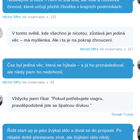
činnost, které určují přežití člověka v krajních podmínkách.
Michel Siffre
Vie souterraine, s. 133
V tomto světě, kde všechno je nicotou, zůstává jen jediná
věc – má myšlenka. Ale i ta je na pokraji zhroucení.
Michel Siffre
Vie souterraine, s. 117
Čas byl jediná věc, která se hýbala – a já ho pronásledoval,
ale nikdy jsem ho nedohonil.
Michel Siffre
Vie souterraine, s. 93
Vždycky jsem říkal: "Pokud potřebujete viagru,
pravděpodobně jste se špatnou dívkou."
Donald Trump
Řídit start-up je jako žvýkat sklo a dívat se do propasti. Po
nějaké době přestanete zírat, ale žvýkání skla nikdy