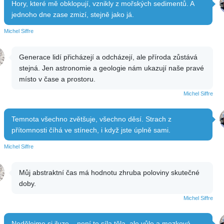
Hory, které mě obklopují, vznikly z mořských sedimentů. A
jednoho dne zase zmizí, stejně jako já.
Michel Siffre
Generace lidí přicházejí a odcházejí, ale příroda zůstává
stejná. Jen astronomie a geologie nám ukazují naše pravé
místo v čase a prostoru.
Michel Siffre
Temnota všechno zvětšuje, všechno děsí. Strach z
přítomnosti číhá ve stínech, i když jste úplně sami.
Michel Siffre
Můj abstraktní čas má hodnotu zhruba poloviny skutečné
doby.
Michel Siffre
Nedělejme si iluze – není to síla těla, ale vůle a mozková