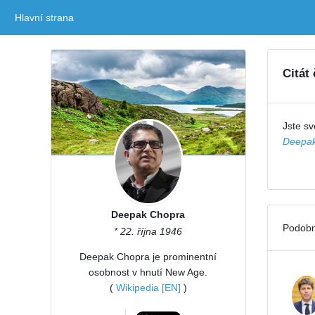
Hlavní strana
(current)
Citát
Jste sv
Deepak
Deepak Chopra
Podobn
* 22. října 1946
Deepak Chopra je prominentní
osobnost v hnutí New Age.
(
Wikipedia [EN]
)