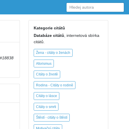
Kategorie citátů
Databáze citátů
, internetová sbírka
citátů.
Žena - citáty o ženách
#18838
Aforismus
Citáty o životě
Rodina - Citáty o rodině
Citáty o lásce
Citáty o smrti
Štěstí - citáty o štěstí
Motivační citáty