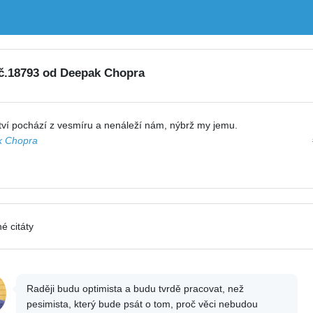
 č.18793 od Deepak Chopra
tví pochází z vesmíru a nenáleží nám, nýbrž my jemu.
 Chopra
é citáty
Raději budu optimista a budu tvrdě pracovat, než
pesimista, který bude psát o tom, proč věci nebudou