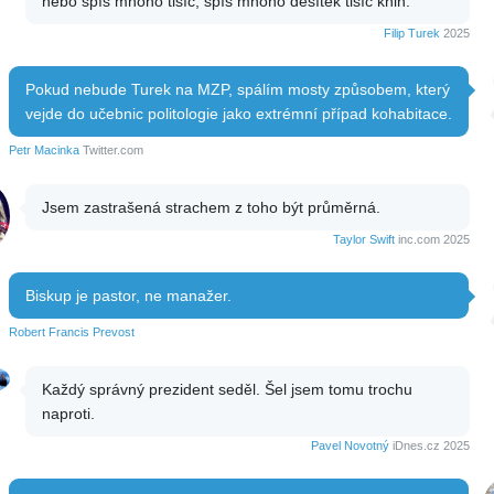
nebo spíš mnoho tisíc, spíš mnoho desítek tisíc knih.
Filip Turek
2025
Pokud nebude Turek na MZP, spálím mosty způsobem, který
vejde do učebnic politologie jako extrémní případ kohabitace.
Petr Macinka
Twitter.com
Jsem zastrašená strachem z toho být průměrná.
Taylor Swift
inc.com 2025
Biskup je pastor, ne manažer.
Robert Francis Prevost
Každý správný prezident seděl. Šel jsem tomu trochu
naproti.
Pavel Novotný
iDnes.cz 2025