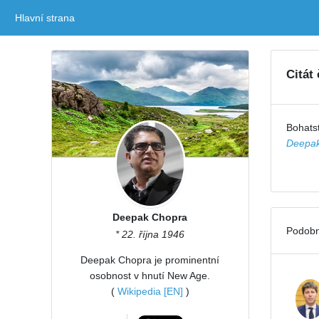
Hlavní strana
(current)
Citát
Bohats
Deepak
Deepak Chopra
Podobn
* 22. října 1946
Deepak Chopra je prominentní
osobnost v hnutí New Age.
(
Wikipedia [EN]
)