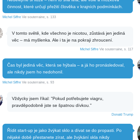
činnost, které určují přežití člověka v krajních podmínkách.
Michel Siffre
Vie souterraine, s. 133
V tomto světě, kde všechno je nicotou, zůstává jen jediná
věc – má myšlenka. Ale i ta je na pokraji zhroucení.
Michel Siffre
Vie souterraine, s. 117
Čas byl jediná věc, která se hýbala – a já ho pronásledoval,
ale nikdy jsem ho nedohonil.
Michel Siffre
Vie souterraine, s. 93
Vždycky jsem říkal: "Pokud potřebujete viagru,
pravděpodobně jste se špatnou dívkou."
Donald Trump
Řídit start-up je jako žvýkat sklo a dívat se do propasti. Po
nějaké době přestanete zírat, ale žvýkání skla nikdy