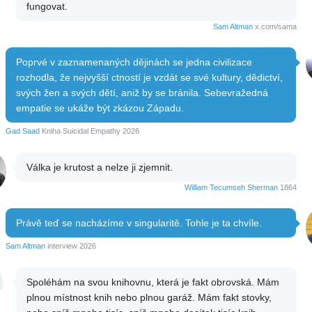
fungovat.
Sam Altman
x.com/sama
Poprvé v zaznamenaných dějinách se jedna civilizace
rozhodla, že nejvyšší ctností je vzdát se své kultury, dědictví,
svých žen a svých dětí, aniž by se bránila. Sebevražedná
empatie se ukáže být zkázou Západu.
Gad Saad
Kniha Suicidal Empathy 2026
Válka je krutost a nelze ji zjemnit.
William Tecumseh Sherman
1864
Právě teď se nacházíme v singularitě. Tohle je ta chvíle.
Sam Altman
interview 2026
Spoléhám na svou knihovnu, která je fakt obrovská. Mám
plnou místnost knih nebo plnou garáž. Mám fakt stovky,