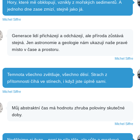
Hory, které mě obklopují, vznikly z mořských sedimentů. A
jednoho dne zase zmizí, stejně jako já.
Michel Siffre
Generace lidí přicházejí a odcházejí, ale příroda zůstává
stejná. Jen astronomie a geologie nám ukazují naše pravé
místo v čase a prostoru.
Michel Siffre
Temnota všechno zvětšuje, všechno děsí. Strach z
přítomnosti číhá ve stínech, i když jste úplně sami.
Michel Siffre
Můj abstraktní čas má hodnotu zhruba poloviny skutečné
doby.
Michel Siffre
Nedělejme si iluze – není to síla těla, ale vůle a mozková