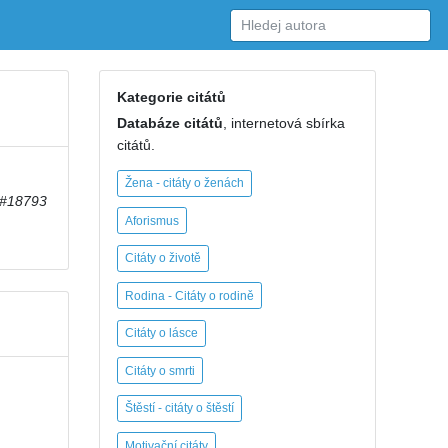
Kategorie citátů
Databáze citátů
, internetová sbírka
citátů.
Žena - citáty o ženách
#18793
Aforismus
Citáty o životě
Rodina - Citáty o rodině
Citáty o lásce
Citáty o smrti
Štěstí - citáty o štěstí
Motivační citáty