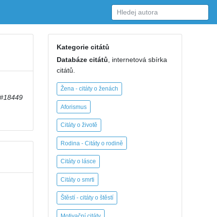
Kategorie citátů
Databáze citátů
, internetová sbírka
citátů.
Žena - citáty o ženách
#18449
Aforismus
Citáty o životě
Rodina - Citáty o rodině
Citáty o lásce
Citáty o smrti
Štěstí - citáty o štěstí
Motivační citáty