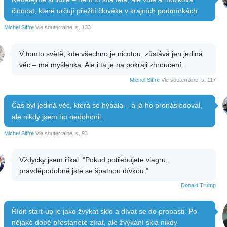
činnost, které určují přežití člověka v krajních podmínkách.
Michel Siffre
Vie souterraine, s. 133
V tomto světě, kde všechno je nicotou, zůstává jen jediná
věc – má myšlenka. Ale i ta je na pokraji zhroucení.
Michel Siffre
Vie souterraine, s. 117
Čas byl jediná věc, která se hýbala – a já ho pronásledoval,
ale nikdy jsem ho nedohonil.
Michel Siffre
Vie souterraine, s. 93
Vždycky jsem říkal: "Pokud potřebujete viagru,
pravděpodobně jste se špatnou dívkou."
Donald Trump
Řídit start-up je jako žvýkat sklo a dívat se do propasti. Po
nějaké době přestanete zírat, ale žvýkání skla nikdy