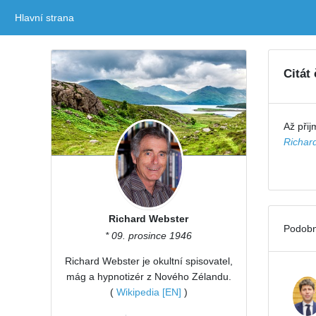
Hlavní strana
(current)
Citát
Až přij
Richar
Richard Webster
Podobn
* 09. prosince 1946
Richard Webster je okultní spisovatel,
mág a hypnotizér z Nového Zélandu.
(
Wikipedia [EN]
)