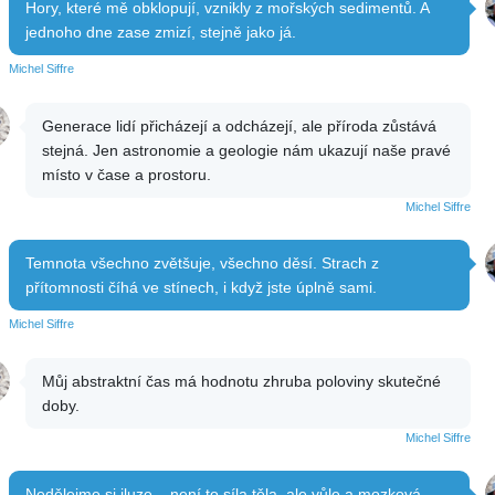
Hory, které mě obklopují, vznikly z mořských sedimentů. A
jednoho dne zase zmizí, stejně jako já.
Michel Siffre
Generace lidí přicházejí a odcházejí, ale příroda zůstává
stejná. Jen astronomie a geologie nám ukazují naše pravé
místo v čase a prostoru.
Michel Siffre
Temnota všechno zvětšuje, všechno děsí. Strach z
přítomnosti číhá ve stínech, i když jste úplně sami.
Michel Siffre
Můj abstraktní čas má hodnotu zhruba poloviny skutečné
doby.
Michel Siffre
Nedělejme si iluze – není to síla těla, ale vůle a mozková