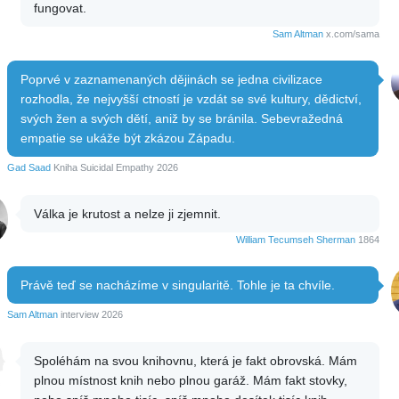
fungovat.
Sam Altman
x.com/sama
Poprvé v zaznamenaných dějinách se jedna civilizace
rozhodla, že nejvyšší ctností je vzdát se své kultury, dědictví,
svých žen a svých dětí, aniž by se bránila. Sebevražedná
empatie se ukáže být zkázou Západu.
Gad Saad
Kniha Suicidal Empathy 2026
Válka je krutost a nelze ji zjemnit.
William Tecumseh Sherman
1864
Právě teď se nacházíme v singularitě. Tohle je ta chvíle.
Sam Altman
interview 2026
Spoléhám na svou knihovnu, která je fakt obrovská. Mám
plnou místnost knih nebo plnou garáž. Mám fakt stovky,