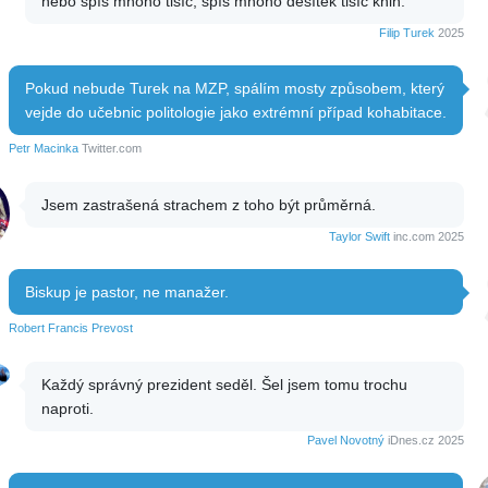
nebo spíš mnoho tisíc, spíš mnoho desítek tisíc knih.
Filip Turek
2025
Pokud nebude Turek na MZP, spálím mosty způsobem, který
vejde do učebnic politologie jako extrémní případ kohabitace.
Petr Macinka
Twitter.com
Jsem zastrašená strachem z toho být průměrná.
Taylor Swift
inc.com 2025
Biskup je pastor, ne manažer.
Robert Francis Prevost
Každý správný prezident seděl. Šel jsem tomu trochu
naproti.
Pavel Novotný
iDnes.cz 2025