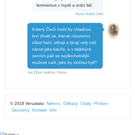
leninismus z myslí a srdcí lidí.
Enver Hodža
1980
A který Čech mohl by chladnou
krví dívati se, kterak cizozemci
vůkol haní, stihají a týrají celý náš
národ jako kacíře, a v dalekých
zemích pálí se nejšlechetnější
mužové naši, jako by zločinci byli?
Jan Žižka
Jedlička, Otakar
© 2018 Veruatata
Nahoru
Odkazy
Citáty
Přísloví
Seznamy
Kontakt
Info