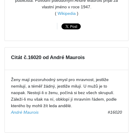
publicista. Původní pseudonym André Maurois přijal za
vlastní jméno v roce 1947.
(
Wikipedia
)
Citát č.16020 od André Maurois
Ženy mají pozoruhodný smysl pro mravnost, jestliže
nemilují, a téměř žádný, jestliže milují. U mužů je to
naopak. Nestojí-li o ženu, počíná si bez všech skrupulí.
Záleží-li mu však na ní, obklopí jí mravním řádem, podle
kterého by mohli žít leda andělé.
André Maurois
#16020