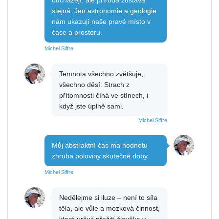
stejná. Jen astronomie a geologie
nám ukazují naše pravé místo v
čase a prostoru.
Michel Siffre
Temnota všechno zvětšuje,
všechno děsí. Strach z
přítomnosti číhá ve stínech, i
když jste úplně sami.
Michel Siffre
Můj abstraktní čas má hodnotu
zhruba poloviny skutečné doby.
Michel Siffre
Nedělejme si iluze – není to síla
těla, ale vůle a mozková činnost,
které určují přežití člověka v