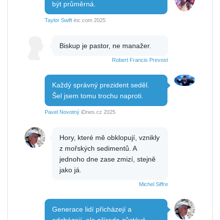
být průměrná.
Taylor Swift
inc.com 2025
Biskup je pastor, ne manažer.
Robert Francis Prevost
Každý správný prezident seděl.
Šel jsem tomu trochu naproti.
Pavel Novotný
iDnes.cz 2025
Hory, které mě obklopují, vznikly
z mořských sedimentů. A
jednoho dne zase zmizí, stejně
jako já.
Michel Siffre
Generace lidí přicházejí a
odcházejí, ale příroda zůstává