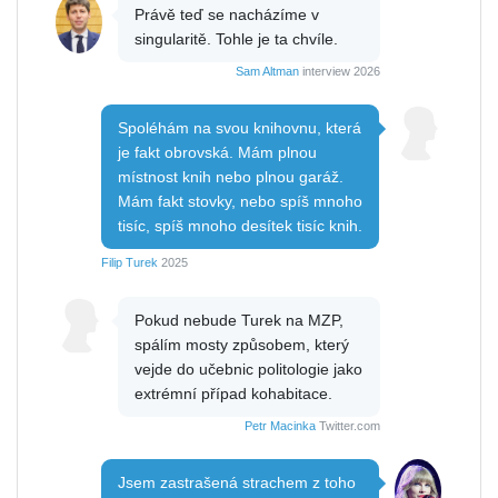
Právě teď se nacházíme v
singularitě. Tohle je ta chvíle.
Sam Altman
interview 2026
Spoléhám na svou knihovnu, která
je fakt obrovská. Mám plnou
místnost knih nebo plnou garáž.
Mám fakt stovky, nebo spíš mnoho
tisíc, spíš mnoho desítek tisíc knih.
Filip Turek
2025
Pokud nebude Turek na MZP,
spálím mosty způsobem, který
vejde do učebnic politologie jako
extrémní případ kohabitace.
Petr Macinka
Twitter.com
Jsem zastrašená strachem z toho