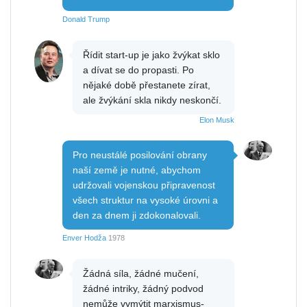
Donald Trump
Řídit start-up je jako žvýkat sklo
a dívat se do propasti. Po
nějaké době přestanete zírat,
ale žvýkání skla nikdy neskončí.
Elon Musk
Pro neustálé posilování obrany
naší země je nutné, abychom
udržovali vojenskou připravenost
všech struktur na vysoké úrovni a
den za dnem ji zdokonalovali.
Enver Hodža
1978
Žádná síla, žádné mučení,
žádné intriky, žádný podvod
nemůže vymýtit marxismus-