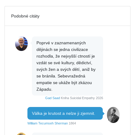
Podobné citáty
Poprvé v zaznamenaných
dějinách se jedna civilizace
rozhodla, že nejvyšší ctností je
vzdát se své kultury, dědictví,
svých žen a svých dětí, aniž by
se bránila. Sebevražedná
empatie se ukáže být zkázou
Západu.
Gad Saad
Kniha Suicidal Empathy 2026
Válka je krutost a nelze ji zjemnit.
William Tecumseh Sherman
1864