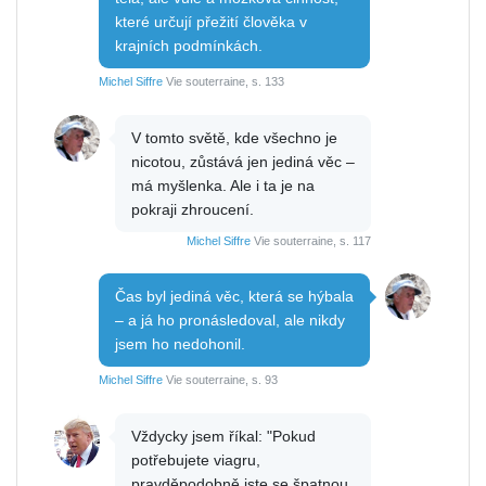
které určují přežití člověka v
krajních podmínkách.
Michel Siffre
Vie souterraine, s. 133
V tomto světě, kde všechno je
nicotou, zůstává jen jediná věc –
má myšlenka. Ale i ta je na
pokraji zhroucení.
Michel Siffre
Vie souterraine, s. 117
Čas byl jediná věc, která se hýbala
– a já ho pronásledoval, ale nikdy
jsem ho nedohonil.
Michel Siffre
Vie souterraine, s. 93
Vždycky jsem říkal: "Pokud
potřebujete viagru,
pravděpodobně jste se špatnou