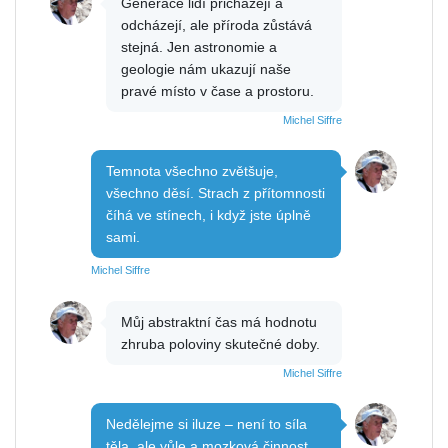
Generace lidí přicházejí a
odcházejí, ale příroda zůstává
stejná. Jen astronomie a
geologie nám ukazují naše
pravé místo v čase a prostoru.
Michel Siffre
Temnota všechno zvětšuje,
všechno děsí. Strach z přítomnosti
číhá ve stínech, i když jste úplně
sami.
Michel Siffre
Můj abstraktní čas má hodnotu
zhruba poloviny skutečné doby.
Michel Siffre
Nedělejme si iluze – není to síla
těla, ale vůle a mozková činnost,