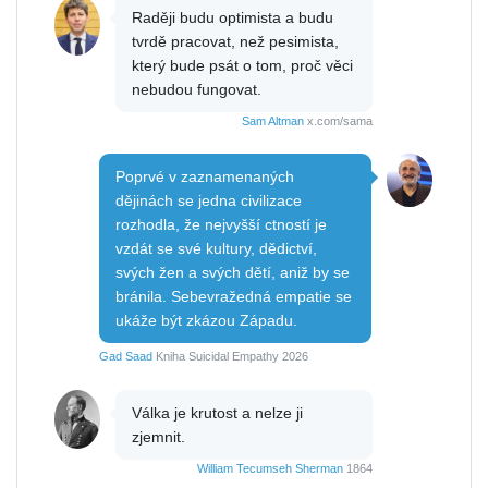
Raději budu optimista a budu
tvrdě pracovat, než pesimista,
který bude psát o tom, proč věci
nebudou fungovat.
Sam Altman
x.com/sama
Poprvé v zaznamenaných
dějinách se jedna civilizace
rozhodla, že nejvyšší ctností je
vzdát se své kultury, dědictví,
svých žen a svých dětí, aniž by se
bránila. Sebevražedná empatie se
ukáže být zkázou Západu.
Gad Saad
Kniha Suicidal Empathy 2026
Válka je krutost a nelze ji
zjemnit.
William Tecumseh Sherman
1864