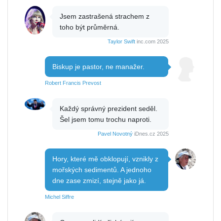
Jsem zastrašená strachem z
toho být průměrná.
Taylor Swift
inc.com 2025
Biskup je pastor, ne manažer.
Robert Francis Prevost
Každý správný prezident seděl.
Šel jsem tomu trochu naproti.
Pavel Novotný
iDnes.cz 2025
Hory, které mě obklopují, vznikly z
mořských sedimentů. A jednoho
dne zase zmizí, stejně jako já.
Michel Siffre