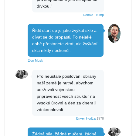
dívkou."
Donald Trump
Řídit start-up je jako žvýkat sklo a
dívat se do propasti. Po nějaké
době přestanete zírat, ale žvýkání
skla nikdy neskončí.
Elon Musk
Pro neustálé posilování obrany
naší země je nutné, abychom
udržovali vojenskou
připravenost všech struktur na
vysoké úrovni a den za dnem ji
zdokonalovali.
Enver Hodža
1978
Žádná síla, žádné mučení, žádné