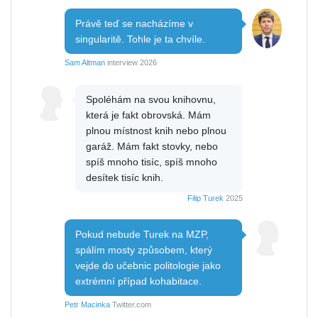
Právě teď se nacházíme v
singularitě. Tohle je ta chvíle.
Sam Altman
interview 2026
Spoléhám na svou knihovnu,
která je fakt obrovská. Mám
plnou místnost knih nebo plnou
garáž. Mám fakt stovky, nebo
spíš mnoho tisíc, spíš mnoho
desítek tisíc knih.
Filip Turek
2025
Pokud nebude Turek na MZP,
spálím mosty způsobem, který
vejde do učebnic politologie jako
extrémní případ kohabitace.
Petr Macinka
Twitter.com