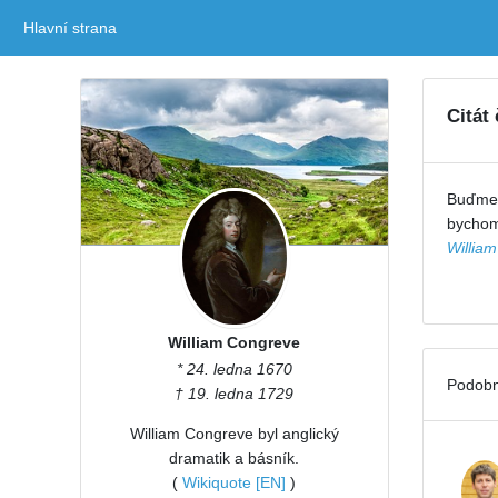
Hlavní strana
(current)
Citát
Buďme k
bychom 
Willia
William Congreve
* 24. ledna 1670
Podobn
† 19. ledna 1729
William Congreve byl anglický
dramatik a básník.
(
Wikiquote [EN]
)