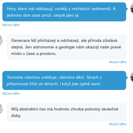
Hory, které mě obklopují, vznikly z mořských sedimentů. A
jednoho dne zase zmizí, stejně jako já.
Michel Siffre
Generace lidí přicházejí a odcházejí, ale příroda zůstává
stejná. Jen astronomie a geologie nám ukazují naše pravé
místo v čase a prostoru.
Michel Siffre
Temnota všechno zvětšuje, všechno děsí. Strach z
přítomnosti číhá ve stínech, i když jste úplně sami.
Michel Siffre
Můj abstraktní čas má hodnotu zhruba poloviny skutečné
doby.
Michel Siffre