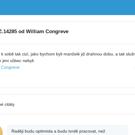
 č.14285 od William Congreve
 sobě tak cizí, jako bychom byli manželé již drahnou dobu, a tak slušn
jimi vůbec nebyli.
m Congreve
é citáty
Raději budu optimista a budu tvrdě pracovat, než