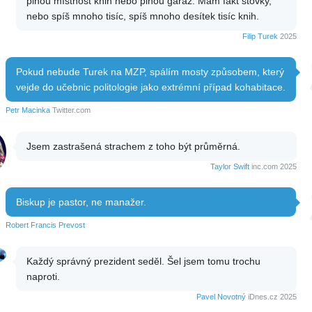
plnou místnost knih nebo plnou garáž. Mám fakt stovky,
nebo spíš mnoho tisíc, spíš mnoho desítek tisíc knih.
Filip Turek
2025
Pokud nebude Turek na MZP, spálím mosty způsobem, který
vejde do učebnic politologie jako extrémní případ kohabitace.
Petr Macinka
Twitter.com
Jsem zastrašená strachem z toho být průměrná.
Taylor Swift
inc.com 2025
Biskup je pastor, ne manažer.
Robert Francis Prevost
Každý správný prezident seděl. Šel jsem tomu trochu
naproti.
Pavel Novotný
iDnes.cz 2025