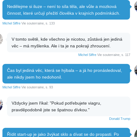
Nedělejme si iluze – není to síla těla, ale vůle a mozková
činnost, které určují přežití člověka v krajních podmínkách.
Michel Siffre
Vie souterraine, s. 133
V tomto světě, kde všechno je nicotou, zůstává jen jediná
věc – má myšlenka. Ale i ta je na pokraji zhroucení.
Michel Siffre
Vie souterraine, s. 117
Čas byl jediná věc, která se hýbala – a já ho pronásledoval,
ale nikdy jsem ho nedohonil.
Michel Siffre
Vie souterraine, s. 93
Vždycky jsem říkal: "Pokud potřebujete viagru,
pravděpodobně jste se špatnou dívkou."
Donald Trump
Řídit start-up je jako žvýkat sklo a dívat se do propasti. Po