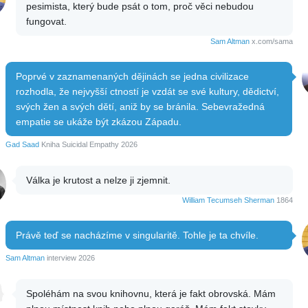
pesimista, který bude psát o tom, proč věci nebudou
fungovat.
Sam Altman
x.com/sama
Poprvé v zaznamenaných dějinách se jedna civilizace
rozhodla, že nejvyšší ctností je vzdát se své kultury, dědictví,
svých žen a svých dětí, aniž by se bránila. Sebevražedná
empatie se ukáže být zkázou Západu.
Gad Saad
Kniha Suicidal Empathy 2026
Válka je krutost a nelze ji zjemnit.
William Tecumseh Sherman
1864
Právě teď se nacházíme v singularitě. Tohle je ta chvíle.
Sam Altman
interview 2026
Spoléhám na svou knihovnu, která je fakt obrovská. Mám