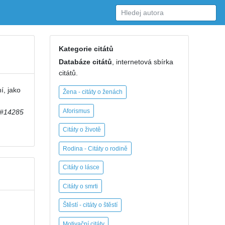
Kategorie citátů
Databáze citátů
, internetová sbírka
citátů.
í, jako
Žena - citáty o ženách
Aforismus
#14285
Citáty o životě
Rodina - Citáty o rodině
Citáty o lásce
Citáty o smrti
Štěstí - citáty o štěstí
Motivační citáty