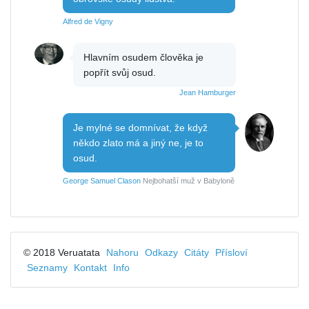
Alfred de Vigny
Hlavním osudem člověka je
popřít svůj osud.
Jean Hamburger
Je mylné se domnívat, že když
někdo zlato má a jiný ne, je to
osud.
George Samuel Clason
Nejbohatší muž v Babyloně
© 2018 Veruatata
Nahoru
Odkazy
Citáty
Přísloví
Seznamy
Kontakt
Info