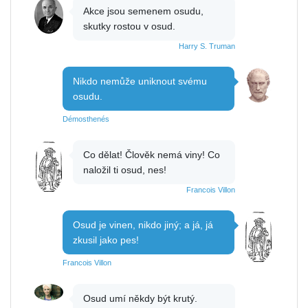
Akce jsou semenem osudu,
skutky rostou v osud.
Harry S. Truman
Nikdo nemůže uniknout svému
osudu.
Démosthenés
Co dělat! Člověk nemá viny! Co
naložil ti osud, nes!
Francois Villon
Osud je vinen, nikdo jiný; a já, já
zkusil jako pes!
Francois Villon
Osud umí někdy být krutý.