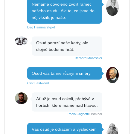
Nemáme dovoleno zvolit rámec
našeho osudu. Ale to, co jsme do
něj vložili, je naše.
Dag Hammarskjold
Osud porazí naše karty, ale
stejně budeme hrát.
Bernard Moitessier
Osud vás táhne různými směry.
Clint Eastwood
Ať už je osud cokoli, přebývá v
horách, které máme nad hlavou.
Paolo Cognetti
Osm hor
Váš osud je odrazem a výsledkem