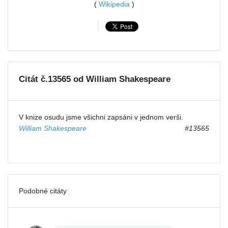
(
Wikipedia
)
Citát č.13565 od William Shakespeare
V knize osudu jsme všichni zapsáni v jednom verši.
William Shakespeare
#13565
Podobné citáty