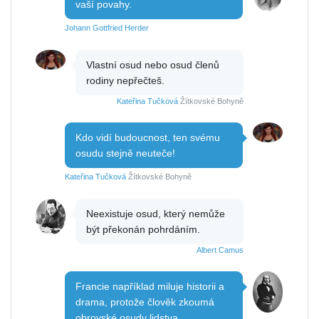
vaší povahy.
Johann Gottfried Herder
Vlastní osud nebo osud členů
rodiny nepřečteš.
Kateřina Tučková
Žítkovské Bohyně
Kdo vidí budoucnost, ten svému
osudu stejně neuteče!
Kateřina Tučková
Žítkovské Bohyně
Neexistuje osud, který nemůže
být překonán pohrdáním.
Albert Camus
Francie například miluje historii a
drama, protože člověk zkoumá
obrovské osudy lidstva.