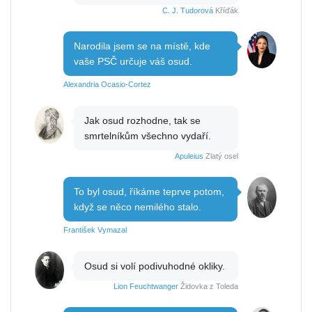
C. J. Tudorová
Kříďák
Narodila jsem se na místě, kde
vaše PSČ určuje váš osud.
Alexandria Ocasio-Cortez
Jak osud rozhodne, tak se
smrtelníkům všechno vydaří.
Apuleius
Zlatý osel
To byl osud, říkáme teprve potom,
když se něco nemilého stalo.
František Vymazal
Osud si volí podivuhodné okliky.
Lion Feuchtwanger
Židovka z Toleda