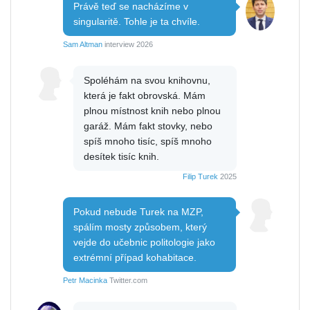
Právě teď se nacházíme v
singularitě. Tohle je ta chvíle.
Sam Altman
interview 2026
Spoléhám na svou knihovnu,
která je fakt obrovská. Mám
plnou místnost knih nebo plnou
garáž. Mám fakt stovky, nebo
spíš mnoho tisíc, spíš mnoho
desítek tisíc knih.
Filip Turek
2025
Pokud nebude Turek na MZP,
spálím mosty způsobem, který
vejde do učebnic politologie jako
extrémní případ kohabitace.
Petr Macinka
Twitter.com