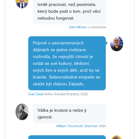
tvrdě pracovat, než pesimista,
který bude psát o tom, proč věci
nebudou fungovat.
Sam Altman
x.com/sama
Poprvé v zaznamenaných
dějinách se jedna civilizace
rozhodla, že nejvyšší ctností je
vzdát se své kultury, dědictví,
svých žen a svých dětí, aniž by se
bránila. Sebevražedná empatie se
ukáže být zkázou Západu.
Gad Saad
Kniha Suicidal Empathy 2026
Válka je krutost a nelze ji
zjemnit.
William Tecumseh Sherman
1864