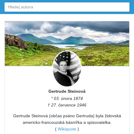
Gertrude Steinová
* 03. února 1874
† 27. července 1946
Gertrude Steinová (občas psáno Gertruda) byla židovská
americko-francouzská básnířka a spisovatelka.
(
Wikiquote
)