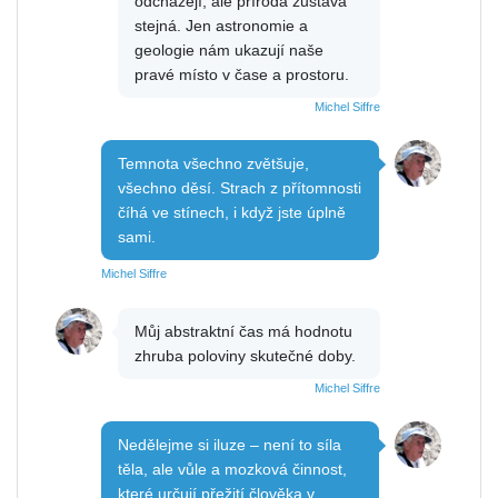
odcházejí, ale příroda zůstává
stejná. Jen astronomie a
geologie nám ukazují naše
pravé místo v čase a prostoru.
Michel Siffre
Temnota všechno zvětšuje,
všechno děsí. Strach z přítomnosti
číhá ve stínech, i když jste úplně
sami.
Michel Siffre
Můj abstraktní čas má hodnotu
zhruba poloviny skutečné doby.
Michel Siffre
Nedělejme si iluze – není to síla
těla, ale vůle a mozková činnost,
které určují přežití člověka v