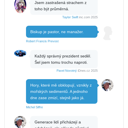
Jsem zastrašená strachem z
toho být průměrná.
Taylor Swift
inc.com 2025
Biskup je pastor, ne manažer.
Robert Francis Prevost
Každý správný prezident seděl.
Šel jsem tomu trochu naproti.
Pavel Novotný
iDnes.cz 2025
Hory, které mě obklopují, vznikly z
mořských sedimentů. A jednoho
dne zase zmizí, stejně jako já.
Michel Siffre
Generace lidí přicházejí a