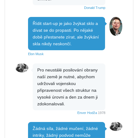
Donald Trump
Řídit start-up je jako žvýkat sklo a
dívat se do propasti. Po nějaké
době přestanete zírat, ale žvýkání
skla nikdy neskončí.
Elon Musk
Pro neustálé posilování obrany
naší země je nutné, abychom
udržovali vojenskou
připravenost všech struktur na
vysoké úrovni a den za dnem ji
zdokonalovali.
Enver Hodža
1978
Žádná síla, žádné mučení, žádné
intriky, žádný podvod nemůže