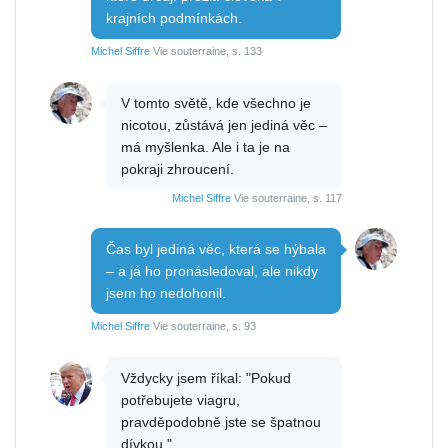
krajních podmínkách.
Michel Siffre
Vie souterraine, s. 133
V tomto světě, kde všechno je
nicotou, zůstává jen jediná věc –
má myšlenka. Ale i ta je na
pokraji zhroucení.
Michel Siffre
Vie souterraine, s. 117
Čas byl jediná věc, která se hýbala
– a já ho pronásledoval, ale nikdy
jsem ho nedohonil.
Michel Siffre
Vie souterraine, s. 93
Vždycky jsem říkal: "Pokud
potřebujete viagru,
pravděpodobně jste se špatnou
dívkou."