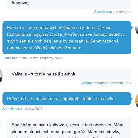
fungovat.
Sam Altman
x.com/sama
Poprvé v zaznamenaných dějinách se jedna civilizace
rozhodla, že nejvyšší ctností je vzdát se své kultury, dědictví,
svých žen a svých dětí, aniž by se bránila. Sebevražedná
empatie se ukáže být zkázou Západu.
Gad Saad
Kniha Suicidal Empathy 2026
Válka je krutost a nelze ji zjemnit.
William Tecumseh Sherman
1864
Právě teď se nacházíme v singularitě. Tohle je ta chvíle.
Sam Altman
interview 2026
Spoléhám na svou knihovnu, která je fakt obrovská. Mám
plnou místnost knih nebo plnou garáž. Mám fakt stovky,