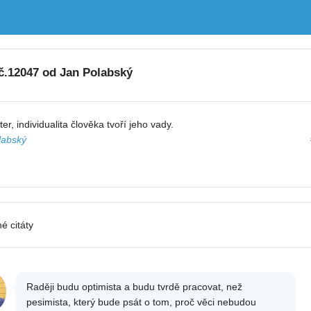
 č.12047 od Jan Polabský
er, individualita člověka tvoří jeho vady.
labský
é citáty
Raději budu optimista a budu tvrdě pracovat, než
pesimista, který bude psát o tom, proč věci nebudou