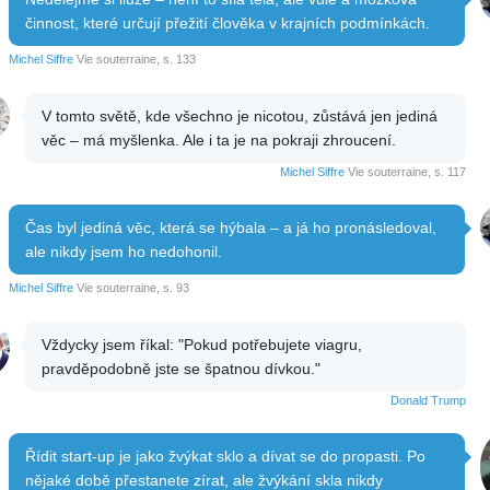
činnost, které určují přežití člověka v krajních podmínkách.
Michel Siffre
Vie souterraine, s. 133
V tomto světě, kde všechno je nicotou, zůstává jen jediná
věc – má myšlenka. Ale i ta je na pokraji zhroucení.
Michel Siffre
Vie souterraine, s. 117
Čas byl jediná věc, která se hýbala – a já ho pronásledoval,
ale nikdy jsem ho nedohonil.
Michel Siffre
Vie souterraine, s. 93
Vždycky jsem říkal: "Pokud potřebujete viagru,
pravděpodobně jste se špatnou dívkou."
Donald Trump
Řídit start-up je jako žvýkat sklo a dívat se do propasti. Po
nějaké době přestanete zírat, ale žvýkání skla nikdy