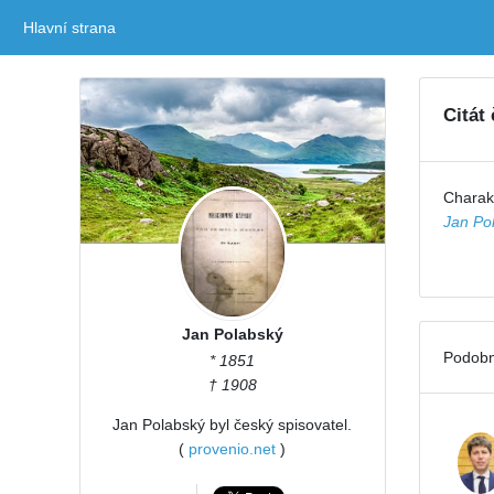
Hlavní strana
(current)
Citát
Charakt
Jan Po
Jan Polabský
Podobn
* 1851
† 1908
Jan Polabský byl český spisovatel.
(
provenio.net
)