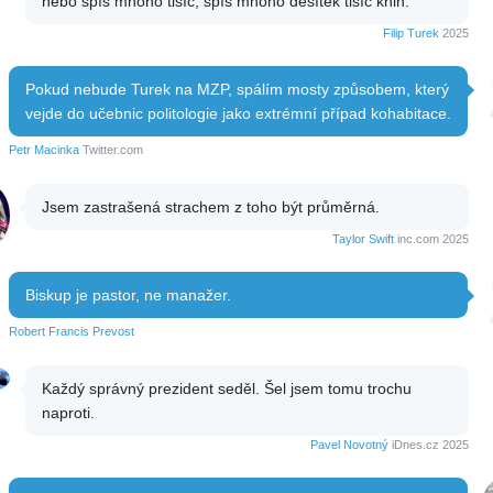
nebo spíš mnoho tisíc, spíš mnoho desítek tisíc knih.
Filip Turek
2025
Pokud nebude Turek na MZP, spálím mosty způsobem, který
vejde do učebnic politologie jako extrémní případ kohabitace.
Petr Macinka
Twitter.com
Jsem zastrašená strachem z toho být průměrná.
Taylor Swift
inc.com 2025
Biskup je pastor, ne manažer.
Robert Francis Prevost
Každý správný prezident seděl. Šel jsem tomu trochu
naproti.
Pavel Novotný
iDnes.cz 2025