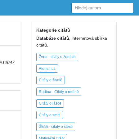
Kategorie citátů
Databáze citátů
, internetová sbírka
citátů.
Žena - citáty o ženách
#12047
Aforismus
Citáty o životě
Rodina - Citáty o rodině
Citáty o lásce
Citáty o smrti
Štěstí - citáty o štěstí
Motivační citáty