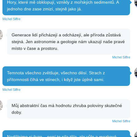
Hory, které mě obklopují, vznikly z mořských sedimentů. A
jednoho dne zase zmizí, stejně jako já.
Michel Siffre
Generace lidí přicházejí a odcházejí, ale příroda zůstává
stejná. Jen astronomie a geologie nám ukazují naše pravé
místo v čase a prostoru.
Michel Siffre
Temnota všechno zvětšuje, všechno děsí. Strach z
přítomnosti číhá ve stínech, i když jste úplně sami.
Michel Siffre
Můj abstraktní čas má hodnotu zhruba poloviny skutečné
doby.
Michel Siffre
Nedělejme si iluze – není to síla těla, ale vůle a mozková