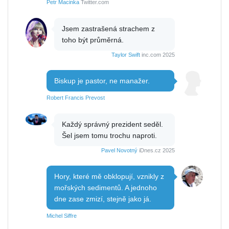
Petr Macinka
Twitter.com
Jsem zastrašená strachem z
toho být průměrná.
Taylor Swift
inc.com 2025
Biskup je pastor, ne manažer.
Robert Francis Prevost
Každý správný prezident seděl.
Šel jsem tomu trochu naproti.
Pavel Novotný
iDnes.cz 2025
Hory, které mě obklopují, vznikly z
mořských sedimentů. A jednoho
dne zase zmizí, stejně jako já.
Michel Siffre