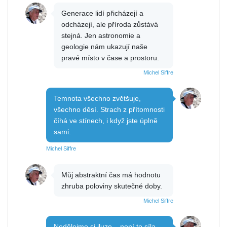
Generace lidí přicházejí a
odcházejí, ale příroda zůstává
stejná. Jen astronomie a
geologie nám ukazují naše
pravé místo v čase a prostoru.
Michel Siffre
Temnota všechno zvětšuje,
všechno děsí. Strach z přítomnosti
číhá ve stínech, i když jste úplně
sami.
Michel Siffre
Můj abstraktní čas má hodnotu
zhruba poloviny skutečné doby.
Michel Siffre
Nedělejme si iluze – není to síla