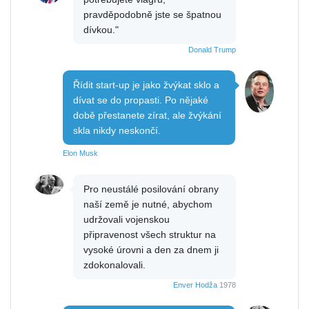
pravděpodobně jste se špatnou
dívkou."
Donald Trump
Řídit start-up je jako žvýkat sklo a
dívat se do propasti. Po nějaké
době přestanete zírat, ale žvýkání
skla nikdy neskončí.
Elon Musk
Pro neustálé posilování obrany
naší země je nutné, abychom
udržovali vojenskou
připravenost všech struktur na
vysoké úrovni a den za dnem ji
zdokonalovali.
Enver Hodža
1978