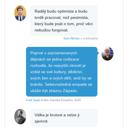
Raději budu optimista a budu
tvrdě pracovat, než pesimista,
který bude psát o tom, proč věci
nebudou fungovat.
Sam Altman
x.com/sama
Poprvé v zaznamenaných
dějinách se jedna civilizace
rozhodla, že nejvyšší ctností je
vzdát se své kultury, dědictví,
svých žen a svých dětí, aniž by se
bránila. Sebevražedná empatie se
ukáže být zkázou Západu.
Gad Saad
Kniha Suicidal Empathy 2026
Válka je krutost a nelze ji
zjemnit.