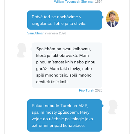
William Tecumseh Sherman
1864
Právě teď se nacházíme v
singularitě. Tohle je ta chvíle.
Sam Altman
interview 2026
Spoléhám na svou knihovnu,
která je fakt obrovská. Mám
plnou místnost knih nebo plnou
garáž. Mám fakt stovky, nebo
spíš mnoho tisíc, spíš mnoho
desítek tisíc knih.
Filip Turek
2025
Pokud nebude Turek na MZP,
spálím mosty způsobem, který
vejde do učebnic politologie jako
extrémní případ kohabitace.