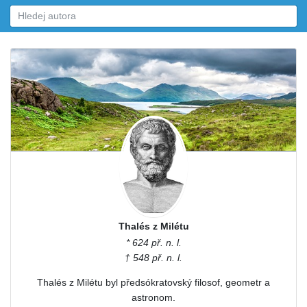
Thalés z Milétu
* 624 př. n. l.
† 548 př. n. l.
Thalés z Milétu byl předsókratovský filosof, geometr a
astronom.