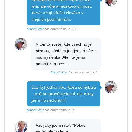
těla, ale vůle a mozková činnost,
které určují přežití člověka v
krajních podmínkách.
Michel Siffre
Vie souterraine, s. 133
V tomto světě, kde všechno je
nicotou, zůstává jen jediná věc –
má myšlenka. Ale i ta je na
pokraji zhroucení.
Michel Siffre
Vie souterraine, s. 117
Čas byl jediná věc, která se hýbala
– a já ho pronásledoval, ale nikdy
jsem ho nedohonil.
Michel Siffre
Vie souterraine, s. 93
Vždycky jsem říkal: "Pokud
potřebujete viagru,