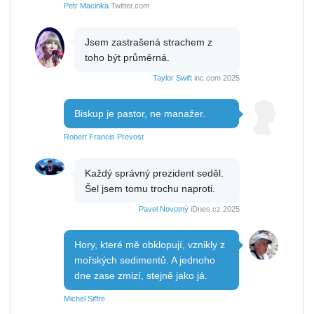
Petr Macinka
Twitter.com
Jsem zastrašená strachem z
toho být průměrná.
Taylor Swift
inc.com 2025
Biskup je pastor, ne manažer.
Robert Francis Prevost
Každý správný prezident seděl.
Šel jsem tomu trochu naproti.
Pavel Novotný
iDnes.cz 2025
Hory, které mě obklopují, vznikly z
mořských sedimentů. A jednoho
dne zase zmizí, stejně jako já.
Michel Siffre