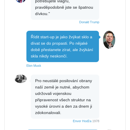
potřebujete viagru,
pravděpodobně jste se špatnou
dívkou."
Donald Trump
Řídit start-up je jako žvýkat sklo a
dívat se do propasti. Po nějaké
době přestanete zírat, ale žvýkání
skla nikdy neskončí.
Elon Musk
Pro neustálé posilování obrany
naší země je nutné, abychom
udržovali vojenskou
připravenost všech struktur na
vysoké úrovni a den za dnem ji
zdokonalovali.
Enver Hodža
1978