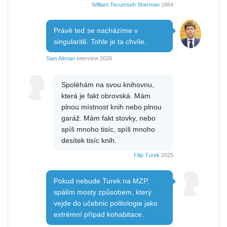
William Tecumseh Sherman
1864
Právě teď se nacházíme v
singularitě. Tohle je ta chvíle.
Sam Altman
interview 2026
Spoléhám na svou knihovnu,
která je fakt obrovská. Mám
plnou místnost knih nebo plnou
garáž. Mám fakt stovky, nebo
spíš mnoho tisíc, spíš mnoho
desítek tisíc knih.
Filip Turek
2025
Pokud nebude Turek na MZP,
spálím mosty způsobem, který
vejde do učebnic politologie jako
extrémní případ kohabitace.