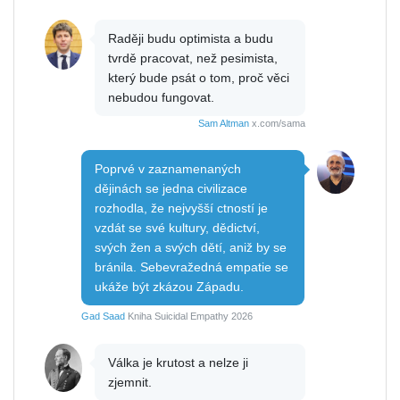
Raději budu optimista a budu
tvrdě pracovat, než pesimista,
který bude psát o tom, proč věci
nebudou fungovat.
Sam Altman
x.com/sama
Poprvé v zaznamenaných
dějinách se jedna civilizace
rozhodla, že nejvyšší ctností je
vzdát se své kultury, dědictví,
svých žen a svých dětí, aniž by se
bránila. Sebevražedná empatie se
ukáže být zkázou Západu.
Gad Saad
Kniha Suicidal Empathy 2026
Válka je krutost a nelze ji
zjemnit.