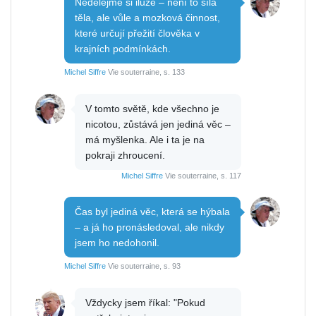
Nedělejme si iluze – není to síla
těla, ale vůle a mozková činnost,
které určují přežití člověka v
krajních podmínkách.
Michel Siffre
Vie souterraine, s. 133
V tomto světě, kde všechno je
nicotou, zůstává jen jediná věc –
má myšlenka. Ale i ta je na
pokraji zhroucení.
Michel Siffre
Vie souterraine, s. 117
Čas byl jediná věc, která se hýbala
– a já ho pronásledoval, ale nikdy
jsem ho nedohonil.
Michel Siffre
Vie souterraine, s. 93
Vždycky jsem říkal: "Pokud