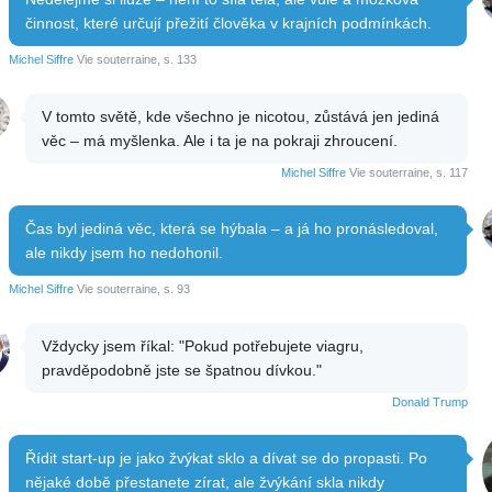
činnost, které určují přežití člověka v krajních podmínkách.
Michel Siffre
Vie souterraine, s. 133
V tomto světě, kde všechno je nicotou, zůstává jen jediná
věc – má myšlenka. Ale i ta je na pokraji zhroucení.
Michel Siffre
Vie souterraine, s. 117
Čas byl jediná věc, která se hýbala – a já ho pronásledoval,
ale nikdy jsem ho nedohonil.
Michel Siffre
Vie souterraine, s. 93
Vždycky jsem říkal: "Pokud potřebujete viagru,
pravděpodobně jste se špatnou dívkou."
Donald Trump
Řídit start-up je jako žvýkat sklo a dívat se do propasti. Po
nějaké době přestanete zírat, ale žvýkání skla nikdy