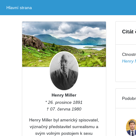
Hlavní strana
(current)
Citát
Ctnostm
Henry M
Henry Miller
Podobn
* 26. prosince 1891
† 07. června 1980
Henry Miller byl americký spisovatel,
význačný představitel surrealismu a
svým volným postojem k sexu