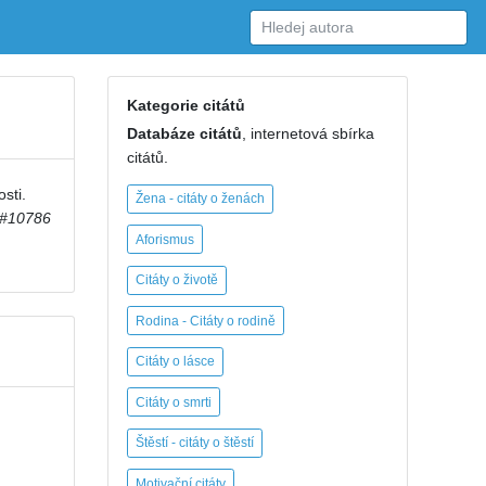
Kategorie citátů
Databáze citátů
, internetová sbírka
citátů.
sti.
Žena - citáty o ženách
#10786
Aforismus
Citáty o životě
Rodina - Citáty o rodině
Citáty o lásce
Citáty o smrti
Štěstí - citáty o štěstí
Motivační citáty