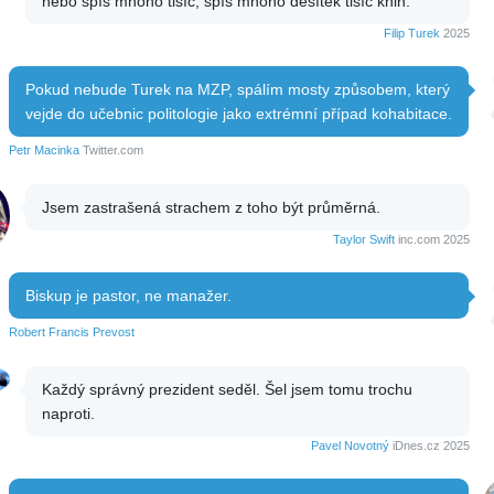
nebo spíš mnoho tisíc, spíš mnoho desítek tisíc knih.
Filip Turek
2025
Pokud nebude Turek na MZP, spálím mosty způsobem, který
vejde do učebnic politologie jako extrémní případ kohabitace.
Petr Macinka
Twitter.com
Jsem zastrašená strachem z toho být průměrná.
Taylor Swift
inc.com 2025
Biskup je pastor, ne manažer.
Robert Francis Prevost
Každý správný prezident seděl. Šel jsem tomu trochu
naproti.
Pavel Novotný
iDnes.cz 2025