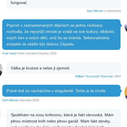
fungovat.
Sam Altman
x.com/sama
Poprvé v zaznamenaných dějinách se jedna civilizace
rozhodla, že nejvyšší ctností je vzdát se své kultury, dědictví,
svých žen a svých dětí, aniž by se bránila. Sebevražedná
empatie se ukáže být zkázou Západu.
Gad Saad
Kniha Suicidal Empathy 2026
Válka je krutost a nelze ji zjemnit.
William Tecumseh Sherman
1864
Právě teď se nacházíme v singularitě. Tohle je ta chvíle.
Sam Altman
interview 2026
Spoléhám na svou knihovnu, která je fakt obrovská. Mám
plnou místnost knih nebo plnou garáž. Mám fakt stovky,