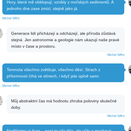
Hory, které mě obklopují, vznikly z mořských sedimentů. A
jednoho dne zase zmizí, stejně jako já.
Michel Siffre
Generace lidí přicházejí a odcházejí, ale příroda zůstává
stejná. Jen astronomie a geologie nám ukazují naše pravé
místo v čase a prostoru.
Michel Siffre
Temnota všechno zvětšuje, všechno děsí. Strach z
přítomnosti číhá ve stínech, i když jste úplně sami.
Michel Siffre
Můj abstraktní čas má hodnotu zhruba poloviny skutečné
doby.
Michel Siffre
Nedělejme si iluze – není to síla těla, ale vůle a mozková