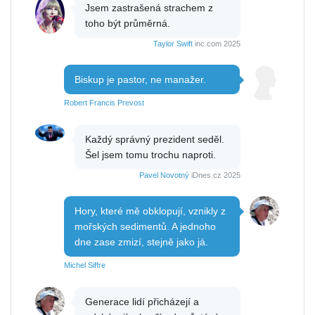
Jsem zastrašená strachem z
toho být průměrná.
Taylor Swift
inc.com 2025
Biskup je pastor, ne manažer.
Robert Francis Prevost
Každý správný prezident seděl.
Šel jsem tomu trochu naproti.
Pavel Novotný
iDnes.cz 2025
Hory, které mě obklopují, vznikly z
mořských sedimentů. A jednoho
dne zase zmizí, stejně jako já.
Michel Siffre
Generace lidí přicházejí a