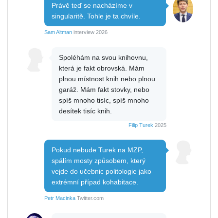
Právě teď se nacházíme v
singularitě. Tohle je ta chvíle.
Sam Altman
interview 2026
Spoléhám na svou knihovnu,
která je fakt obrovská. Mám
plnou místnost knih nebo plnou
garáž. Mám fakt stovky, nebo
spíš mnoho tisíc, spíš mnoho
desítek tisíc knih.
Filip Turek
2025
Pokud nebude Turek na MZP,
spálím mosty způsobem, který
vejde do učebnic politologie jako
extrémní případ kohabitace.
Petr Macinka
Twitter.com