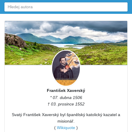
František Xaverský
* 07. dubna 1506
† 03. prosince 1552
Svatý František Xaverský byl španělský katolický kazatel a
misionář.
(
Wikiquote
)