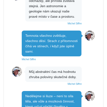
odcházejí, ale příroda zůstává
stejná. Jen astronomie a
geologie nám ukazují naše
pravé místo v čase a prostoru.
Michel Siffre
Temnota všechno zvětšuje,
všechno děsí. Strach z přítomnosti
číhá ve stínech, i když jste úplně
sami.
Michel Siffre
Můj abstraktní čas má hodnotu
zhruba poloviny skutečné doby.
Michel Siffre
Nedělejme si iluze – není to síla
těla, ale vůle a mozková činnost,
které určují přežití člověka v