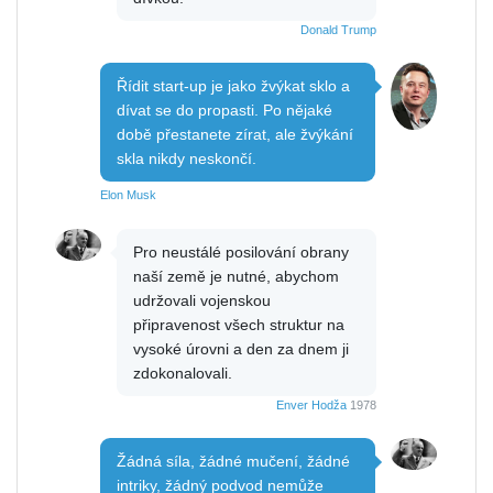
Donald Trump
Řídit start-up je jako žvýkat sklo a
dívat se do propasti. Po nějaké
době přestanete zírat, ale žvýkání
skla nikdy neskončí.
Elon Musk
Pro neustálé posilování obrany
naší země je nutné, abychom
udržovali vojenskou
připravenost všech struktur na
vysoké úrovni a den za dnem ji
zdokonalovali.
Enver Hodža
1978
Žádná síla, žádné mučení, žádné
intriky, žádný podvod nemůže