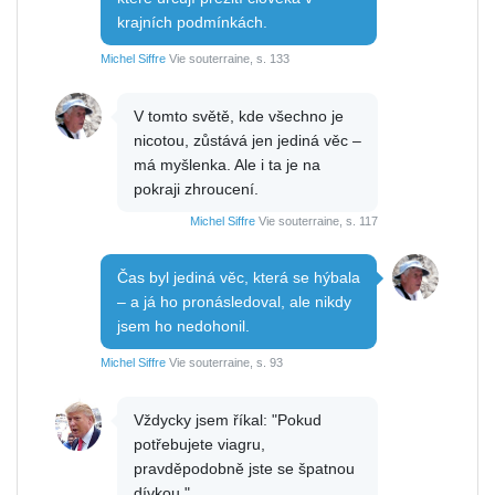
krajních podmínkách.
Michel Siffre
Vie souterraine, s. 133
V tomto světě, kde všechno je
nicotou, zůstává jen jediná věc –
má myšlenka. Ale i ta je na
pokraji zhroucení.
Michel Siffre
Vie souterraine, s. 117
Čas byl jediná věc, která se hýbala
– a já ho pronásledoval, ale nikdy
jsem ho nedohonil.
Michel Siffre
Vie souterraine, s. 93
Vždycky jsem říkal: "Pokud
potřebujete viagru,
pravděpodobně jste se špatnou
dívkou."