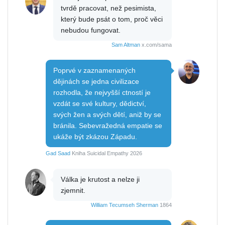
tvrdě pracovat, než pesimista,
který bude psát o tom, proč věci
nebudou fungovat.
Sam Altman
x.com/sama
Poprvé v zaznamenaných
dějinách se jedna civilizace
rozhodla, že nejvyšší ctností je
vzdát se své kultury, dědictví,
svých žen a svých dětí, aniž by se
bránila. Sebevražedná empatie se
ukáže být zkázou Západu.
Gad Saad
Kniha Suicidal Empathy 2026
Válka je krutost a nelze ji
zjemnit.
William Tecumseh Sherman
1864