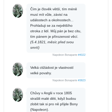
Čím je člověk větší, tím méně
musí mít vůle, závisí na
událostech a okolnostech...
Prohlašuji se za největšího
otroka z lidí. Můj pán je bez citu,
tím pánem je přirozenost věcí.
(5.4.1821, měsíc před svou
smrtí)
Napoleon Bonaparte
#4022
Velká ctižádost je vlastností
velké povahy.
Napoleon Bonaparte
#3823
Chůvy v Anglii v roce 1805
strašili malé děti, když budou
zlobit tak si pro ně přijde Bony
(Napoleon).