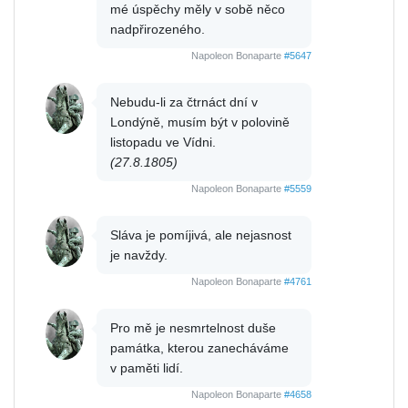
mé úspěchy měly v sobě něco
nadpřirozeného.
Napoleon Bonaparte
#5647
Nebudu-li za čtrnáct dní v
Londýně, musím být v polovině
listopadu ve Vídni.
(27.8.1805)
Napoleon Bonaparte
#5559
Sláva je pomíjivá, ale nejasnost
je navždy.
Napoleon Bonaparte
#4761
Pro mě je nesmrtelnost duše
památka, kterou zanecháváme
v paměti lidí.
Napoleon Bonaparte
#4658