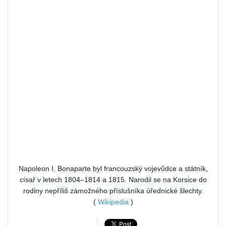
Napoleon I. Bonaparte byl francouzský vojevůdce a státník,
císař v letech 1804–1814 a 1815. Narodil se na Korsice do
rodiny nepříliš zámožného příslušníka úřednické šlechty.
(
Wikipedia
)