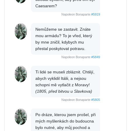
Caesarem?
Napoleon Bonaparte
#5919
Nemůžeme se zastavit. Znáte
mou armádu? To je vřed, který
by mne zničil, kdybych mu
přestal poskytovat potravu.
Napoleon Bonaparte
#5849
Ti lidé se museli zbláznit. Chtějí,
abych vyklidil Itálii, a nejsou
schopni mě vytlačit z Moravy!
(1805, před bitvou u Slavkova)
Napoleon Bonaparte
#5805
Po dráze, kterou jsem prošel, při
mých myšlenkách do budoucna
bylo nutné, aby můj pochod a