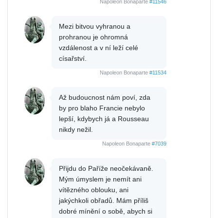
Napoleon Bonaparte
#11546
Mezi bitvou vyhranou a
prohranou je ohromná
vzdálenost a v ní leží celé
císařství.
Napoleon Bonaparte
#11534
Až budoucnost nám poví, zda
by pro blaho Francie nebylo
lepší, kdybych já a Rousseau
nikdy nežil.
Napoleon Bonaparte
#7039
Přijdu do Paříže neočekávaně.
Mým úmyslem je nemít ani
vítězného oblouku, ani
jakýchkoli obřadů. Mám příliš
dobré mínění o sobě, abych si