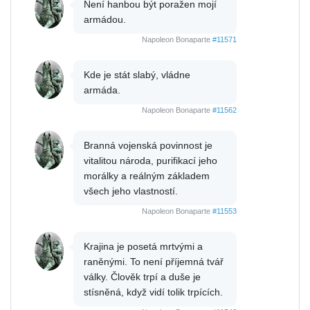
Není hanbou být poražen mojí
armádou.
Napoleon Bonaparte
#11571
Kde je stát slabý, vládne
armáda.
Napoleon Bonaparte
#11562
Branná vojenská povinnost je
vitalitou národa, purifikací jeho
morálky a reálným základem
všech jeho vlastností.
Napoleon Bonaparte
#11553
Krajina je posetá mrtvými a
raněnými. To není příjemná tvář
války. Člověk trpí a duše je
stísněná, když vidí tolik trpících.