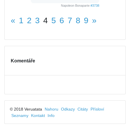
Napoleon Bonaparte
#3738
«
1
2
3
4
5
6
7
8
9
»
Komentáře
© 2018 Veruatata
Nahoru
Odkazy
Citáty
Přísloví
Seznamy
Kontakt
Info