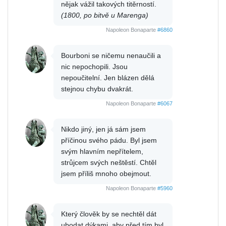
nějak vážil takových titěrností.
(1800, po bitvě u Marenga)
Napoleon Bonaparte
#6860
Bourboni se ničemu nenaučili a
nic nepochopili. Jsou
nepoučitelní. Jen blázen dělá
stejnou chybu dvakrát.
Napoleon Bonaparte
#6067
Nikdo jiný, jen já sám jsem
příčinou svého pádu. Byl jsem
svým hlavním nepřítelem,
strůjcem svých neštěstí. Chtěl
jsem příliš mnoho obejmout.
Napoleon Bonaparte
#5960
Který člověk by se nechtěl dát
ubodat dýkami, aby před tím byl