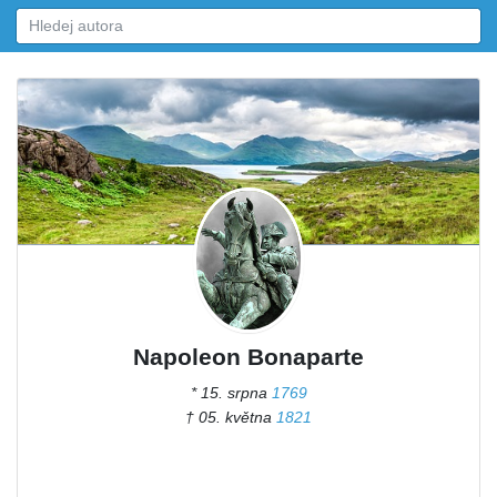
Napoleon Bonaparte
* 15. srpna
1769
† 05. května
1821