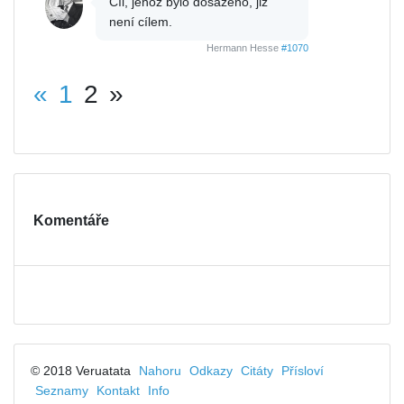
Cíl, jehož bylo dosaženo, již
není cílem.
Hermann Hesse
#1070
«
1
2
»
Komentáře
© 2018 Veruatata
Nahoru
Odkazy
Citáty
Přísloví
Seznamy
Kontakt
Info