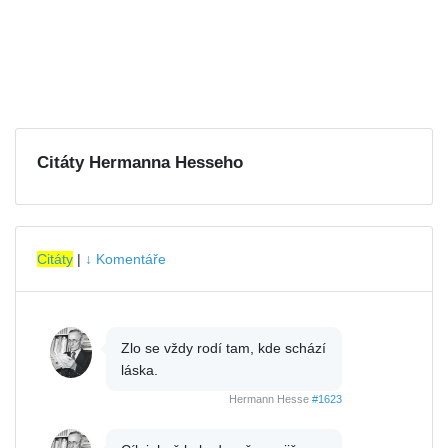
Citáty Hermanna Hesseho
Citáty
|
↓ Komentáře
Zlo se vždy rodí tam, kde schází
láska.
Hermann Hesse
#1623