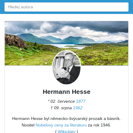
Hermann Hesse
* 02. července
1877
† 09. srpna
1962
Hermann Hesse byl německo-švýcarský prozaik a básník.
Nositel
Nobelovy ceny za literaturu
za rok 1946.
(
Wikicitáty
)