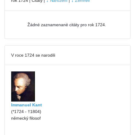
↓
↓
rok 1724 | Citáty |
Narození
|
Zemřelí
Žádné zaznamenané citáty pro rok 1724.
V roce 1724 se narodili
Immanuel Kant
(*1724 - †1804)
německý filosof