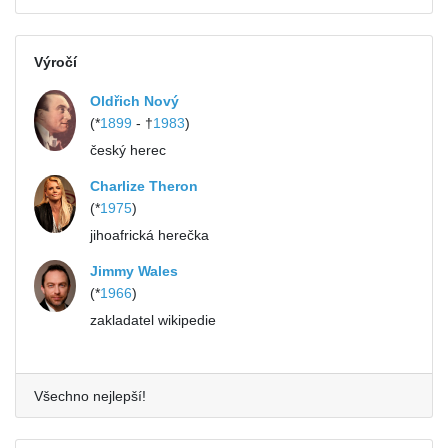
Výročí
Oldřich Nový
(*
1899
- †
1983
)
český herec
Charlize Theron
(*
1975
)
jihoafrická herečka
Jimmy Wales
(*
1966
)
zakladatel wikipedie
Všechno nejlepší!