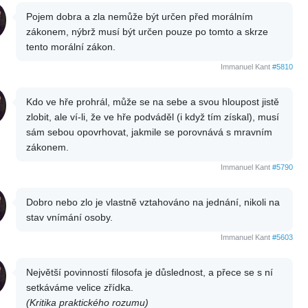
Pojem dobra a zla nemůže být určen před morálním
zákonem, nýbrž musí být určen pouze po tomto a skrze
tento morální zákon.
Immanuel Kant
#5810
Kdo ve hře prohrál, může se na sebe a svou hloupost jistě
zlobit, ale ví-li, že ve hře podváděl (i když tím získal), musí
sám sebou opovrhovat, jakmile se porovnává s mravním
zákonem.
Immanuel Kant
#5790
Dobro nebo zlo je vlastně vztahováno na jednání, nikoli na
stav vnímání osoby.
Immanuel Kant
#5603
Největší povinností filosofa je důslednost, a přece se s ní
setkáváme velice zřídka.
(Kritika praktického rozumu)