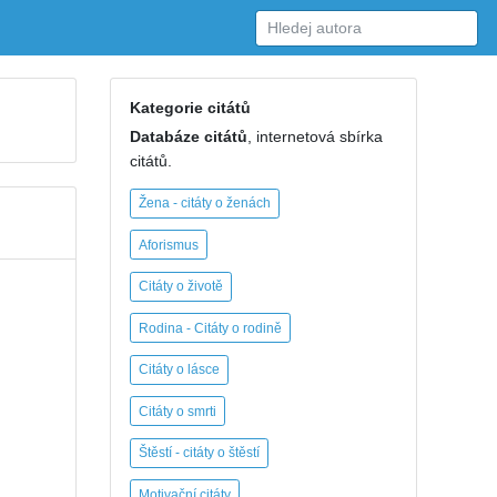
Kategorie citátů
Databáze citátů
, internetová sbírka
citátů.
Žena - citáty o ženách
Aforismus
Citáty o životě
Rodina - Citáty o rodině
Citáty o lásce
Citáty o smrti
Štěstí - citáty o štěstí
Motivační citáty