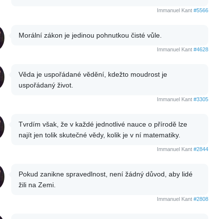
Immanuel Kant
#5566
Morální zákon je jedinou pohnutkou čisté vůle.
Immanuel Kant
#4628
Věda je uspořádané vědění, kdežto moudrost je
uspořádaný život.
Immanuel Kant
#3305
Tvrdím však, že v každé jednotlivé nauce o přírodě lze
najít jen tolik skutečné vědy, kolik je v ní matematiky.
Immanuel Kant
#2844
Pokud zanikne spravedlnost, není žádný důvod, aby lidé
žili na Zemi.
Immanuel Kant
#2808