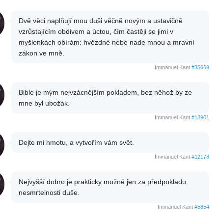
Dvě věci naplňují mou duši věčně novým a ustavičně
vzrůstajícím obdivem a úctou, čím častěji se jimi v
myšlenkách obírám: hvězdné nebe nade mnou a mravní
zákon ve mně.
Immanuel Kant
#35669
Bible je mým nejvzácnějším pokladem, bez něhož by ze
mne byl ubožák.
Immanuel Kant
#13901
Dejte mi hmotu, a vytvořím vám svět.
Immanuel Kant
#12178
Nejvyšší dobro je prakticky možné jen za předpokladu
nesmrtelnosti duše.
Immanuel Kant
#5854