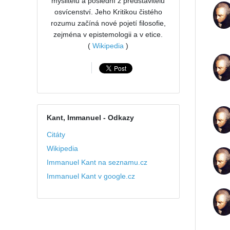
myslitelů a poslední z představitelů
osvícenství. Jeho Kritikou čistého
rozumu začíná nové pojetí filosofie,
zejména v epistemologii a v etice.
(
Wikipedia
)
Kant, Immanuel
- Odkazy
Citáty
Wikipedia
Immanuel Kant na seznamu.cz
Immanuel Kant v google.cz