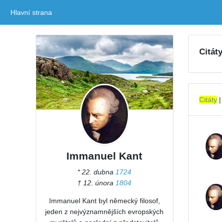
Hlavní strana
(current)
Citát
Citáty
Immanuel Kant
* 22. dubna
1724
† 12. února
1804
Immanuel Kant byl německý filosof,
jeden z nejvýznamnějších evropských