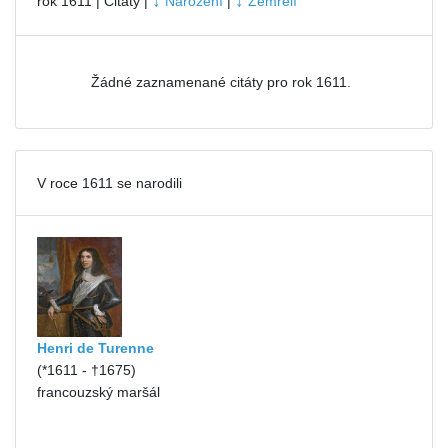
↓
↓
rok 1611 | Citáty |
Narození
|
Zemřelí
Žádné zaznamenané citáty pro rok 1611.
V roce 1611 se narodili
Henri de Turenne
(*1611 - †1675)
francouzský maršál