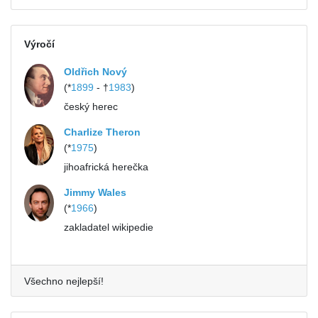
Výročí
Oldřich Nový
(*
1899
- †
1983
)
český herec
Charlize Theron
(*
1975
)
jihoafrická herečka
Jimmy Wales
(*
1966
)
zakladatel wikipedie
Všechno nejlepší!