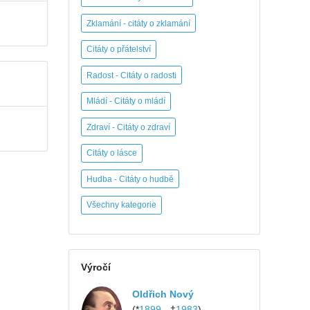
Zklamání - citáty o zklamání
Citáty o přátelství
Radost - Citáty o radosti
Mládí - Citáty o mládí
Zdraví - Citáty o zdraví
Citáty o lásce
Hudba - Citáty o hudbě
Všechny kategorie
Výročí
Oldřich Nový
(*
1899
- †
1983
)