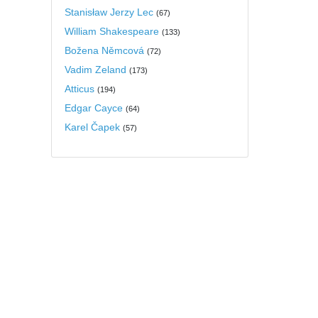
Stanisław Jerzy Lec
(
67
)
William Shakespeare
(
133
)
Božena Němcová
(
72
)
Vadim Zeland
(
173
)
Atticus
(
194
)
Edgar Cayce
(
64
)
Karel Čapek
(
57
)