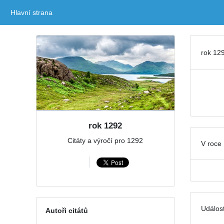
Hlavní strana
(current)
rok 129
rok 1292
Citáty a výročí pro 1292
V roce 
Událost
Autoři citátů