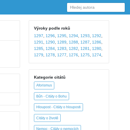
Výroky podle roků
1297
,
1296
,
1295
,
1294
,
1293
,
1292
,
1291
,
1290
,
1289
,
1288
,
1287
,
1286
,
1285
,
1284
,
1283
,
1282
,
1281
,
1280
,
1279
,
1278
,
1277
,
1276
,
1275
,
1274
,
Kategorie citátů
Aforismus
Bůh - Citáty o Bohu
Hloupost - Citáty o hlouposti
Citáty o životě
Nemoc - Citáty o nemocích