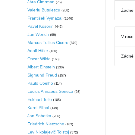
Jára Cimrman
(
75
)
Valeriu Butulescu
Žádné 
(
268
)
František Vymazal
(
1546
)
Pavel Kosorin
(
442
)
Jan Werich
(
99
)
V roce
Marcus Tullius Cicero
(
379
)
Adolf Hitler
(
460
)
Žádné 
Oscar Wilde
(
163
)
Albert Einstein
(
130
)
Sigmund Freud
(
157
)
Paulo Coelho
(
114
)
Lucius Annaeus Seneca
(
93
)
Eckhart Tolle
(
105
)
Karel Plíhal
(
149
)
Jan Sobotka
(
266
)
Friedrich Nietzsche
(
183
)
Lev Nikolajevič Tolstoj
(
372
)