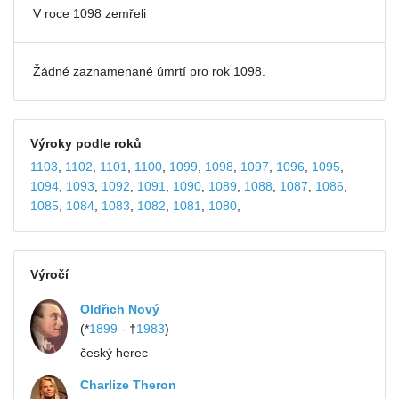
V roce 1098 zemřeli
Žádné zaznamenané úmrtí pro rok 1098.
Výroky podle roků
1103
,
1102
,
1101
,
1100
,
1099
,
1098
,
1097
,
1096
,
1095
,
1094
,
1093
,
1092
,
1091
,
1090
,
1089
,
1088
,
1087
,
1086
,
1085
,
1084
,
1083
,
1082
,
1081
,
1080
,
Výročí
Oldřich Nový
(*
1899
- †
1983
)
český herec
Charlize Theron