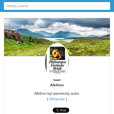
Alkifron
Alkifron byl starořecký autor.
(
Wikipedie
)