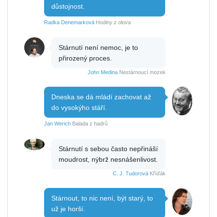
důstojnost.
Radka Denemarková
Hodiny z olova
Stárnutí není nemoc, je to
přirozený proces.
John Medina
Nestárnoucí mozek
Dneska se dá mládí zachovat až
do vysokýho stáří.
Jan Werich
Balada z hadrů
Stárnutí s sebou často nepřináší
moudrost, nýbrž nesnášenlivost.
C. J. Tudorová
Kříďák
Stárnout, to nic není, být starý, to
už je horší.