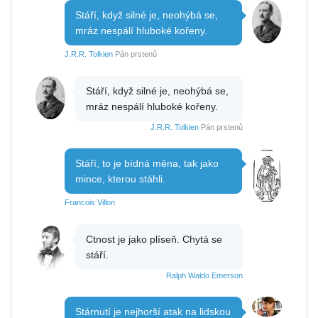
Stáří, když silné je, neohýbá se,
mráz nespálí hluboké kořeny.
J.R.R. Tolkien
Pán prstenů
Stáří, když silné je, neohýbá se,
mráz nespálí hluboké kořeny.
J.R.R. Tolkien
Pán prstenů
Stáří, to je bídná měna, tak jako
mince, kterou stáhli.
Francois Villon
Ctnost je jako plíseň. Chytá se
stáří.
Ralph Waldo Emerson
Stárnutí je nejhorší atak na lidskou