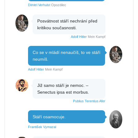
Dimitri Verhulst
Opozdilec
Posvátnost stáří nechrání před
kritikou současnosti.
Adolf Hitler
Mein Kampf
Co se v mládí nenaučíš, to ve stáří
neumíš.
Adolf Hitler
Mein Kampf
Již samo stáří je nemoc. –
Senectus ipsa est morbus.
Publius Terentius Afer
Stáří osamocuje.
František Vymazal