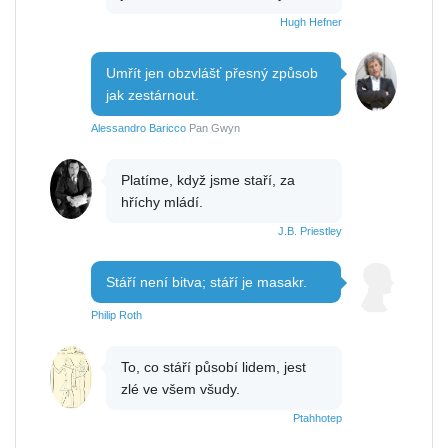
Hugh Hefner
Umřít jen obzvlášť přesný způsob
jak zestárnout.
Alessandro Baricco
Pan Gwyn
Platíme, když jsme staří, za
hříchy mládí.
J.B. Priestley
Stáří není bitva; stáří je masakr.
Philip Roth
To, co stáří působí lidem, jest
zlé ve všem všudy.
Ptahhotep