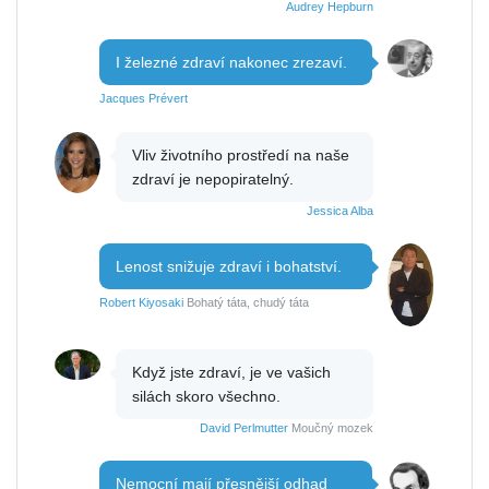
Audrey Hepburn
I železné zdraví nakonec zrezaví.
Jacques Prévert
Vliv životního prostředí na naše
zdraví je nepopiratelný.
Jessica Alba
Lenost snižuje zdraví i bohatství.
Robert Kiyosaki
Bohatý táta, chudý táta
Když jste zdraví, je ve vašich
silách skoro všechno.
David Perlmutter
Moučný mozek
Nemocní mají přesnější odhad