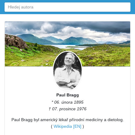
Paul Bragg
* 06. února 1895
† 07. prosince 1976
Paul Bragg byl americký lékař přírodní medicíny a dietolog.
(
Wikipedia [EN]
)