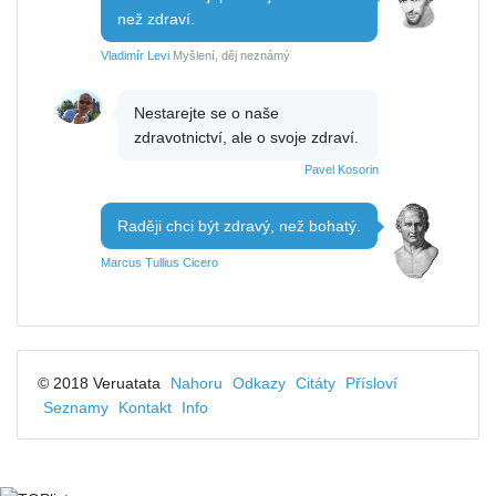
než zdraví.
Vladimír Levi
Myšlení, děj neznámý
Nestarejte se o naše
zdravotnictví, ale o svoje zdraví.
Pavel Kosorin
Raději chci být zdravý, než bohatý.
Marcus Tullius Cicero
© 2018 Veruatata
Nahoru
Odkazy
Citáty
Přísloví
Seznamy
Kontakt
Info