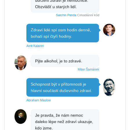
udržení zdraví je nemocnice.
Obzvlášť u starých lidí.
Satchin Panda
Cirkadiánní kód
Zdraví lidé spí osm hodin denně,
bohatí spí čtyři hodiny.
Amit Kalantri
Pijte alkohol, je to zdravé.
Milan Šamánek
Schopnost být v přítomnosti je
hlavní součástí duševního zdraví.
Abraham Maslow
Je pravda, že nám nemoc
daleko lépe než zdraví ukazuje,
kdo jsme.