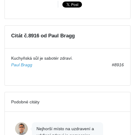
Citát č.8916 od Paul Bragg
Kuchyňská sůl je sabotér zdraví.
Paul Bragg
#8916
Podobné citáty
Nejhorší místo na uzdravení a