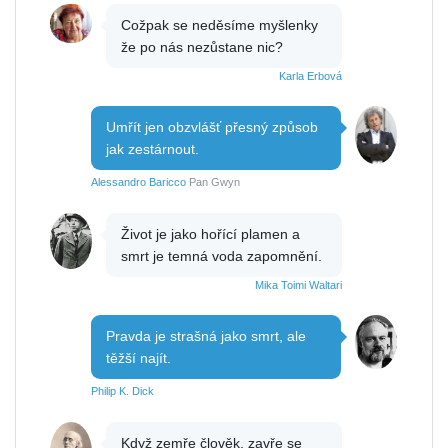
Cožpak se neděsíme myšlenky
že po nás nezůstane nic?
Karla Erbová
Umřít jen obzvlášť přesný způsob
jak zestárnout.
Alessandro Baricco
Pan Gwyn
Život je jako hořící plamen a
smrt je temná voda zapomnění.
Mika Toimi Waltari
Pravda je strašná jako smrt, ale
těžší najít.
Philip K. Dick
Když zemře člověk, zavře se