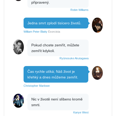
připravený.
Robin Williams
Jedna smrt zplodí tisícero životů.
William Peter Blatty
Exorcista
Pokud chcete zemřít, můžete
zemřít kdykoli.
Ryūnosuke Akutagawa
Čas rychle utíká; Náš život je
křehký a dnes můžeme zemřít.
Christopher Marlowe
Nic v životě není slíbeno kromě
smrti.
Kanye West