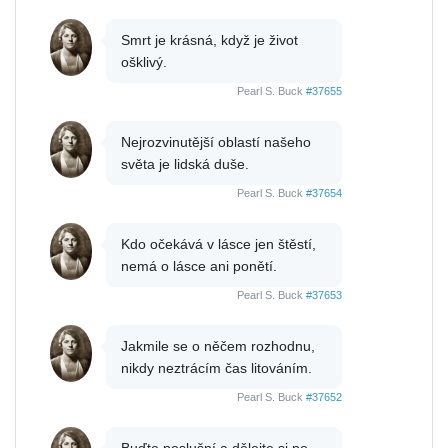
Smrt je krásná, když je život
ošklivý.
Pearl S. Buck
#37655
Nejrozvinutější oblastí našeho
světa je lidská duše.
Pearl S. Buck
#37654
Kdo očekává v lásce jen štěstí,
nemá o lásce ani ponětí.
Pearl S. Buck
#37653
Jakmile se o něčem rozhodnu,
nikdy neztrácím čas litováním.
Pearl S. Buck
#37652