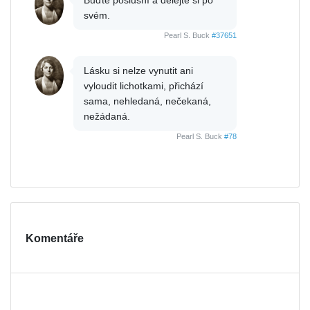
Buďte poslušní a dělejte si po
svém.
Pearl S. Buck
#37651
Lásku si nelze vynutit ani
vyloudit lichotkami, přichází
sama, nehledaná, nečekaná,
nežádaná.
Pearl S. Buck
#78
Komentáře