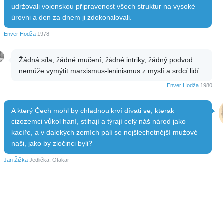
udržovali vojenskou připravenost všech struktur na vysoké
úrovni a den za dnem ji zdokonalovali.
Enver Hodža
1978
Žádná síla, žádné mučení, žádné intriky, žádný podvod
nemůže vymýtit marxismus-leninismus z myslí a srdcí lidí.
Enver Hodža
1980
A který Čech mohl by chladnou krví dívati se, kterak
cizozemci vůkol haní, stihají a týrají celý náš národ jako
kacíře, a v dalekých zemích pálí se nejšlechetnější mužové
naši, jako by zločinci byli?
Jan Žižka
Jedlička, Otakar