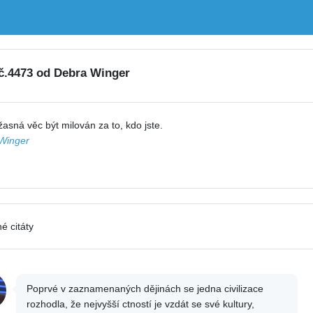
 č.4473 od Debra Winger
žasná věc být milován za to, kdo jste.
Winger
é citáty
Poprvé v zaznamenaných dějinách se jedna civilizace
rozhodla, že nejvyšší ctností je vzdát se své kultury,