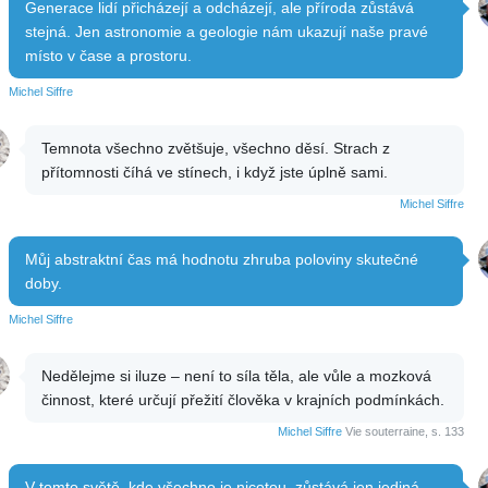
Generace lidí přicházejí a odcházejí, ale příroda zůstává
stejná. Jen astronomie a geologie nám ukazují naše pravé
místo v čase a prostoru.
Michel Siffre
Temnota všechno zvětšuje, všechno děsí. Strach z
přítomnosti číhá ve stínech, i když jste úplně sami.
Michel Siffre
Můj abstraktní čas má hodnotu zhruba poloviny skutečné
doby.
Michel Siffre
Nedělejme si iluze – není to síla těla, ale vůle a mozková
činnost, které určují přežití člověka v krajních podmínkách.
Michel Siffre
Vie souterraine, s. 133
V tomto světě, kde všechno je nicotou, zůstává jen jediná