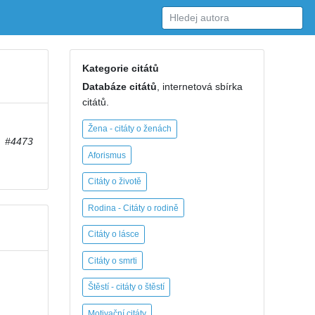
Kategorie citátů
Databáze citátů
, internetová sbírka
citátů.
Žena - citáty o ženách
#4473
Aforismus
Citáty o životě
Rodina - Citáty o rodině
Citáty o lásce
Citáty o smrti
Štěstí - citáty o štěstí
Motivační citáty