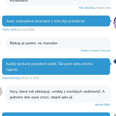
kohabitace.
Petr Macinka
Twitter.com
Jsem zastrašená strachem z toho být průměrná.
Taylor Swift
inc.com 2025
Biskup je pastor, ne manažer.
Robert Francis Prevost
Každý správný prezident seděl. Šel jsem tomu trochu
naproti.
Pavel Novotný
iDnes.cz 2025
Hory, které mě obklopují, vznikly z mořských sedimentů. A
jednoho dne zase zmizí, stejně jako já.
Michel Siffre