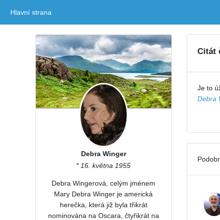
Hlavní strana
(current)
Citát
Je to ú
Debra 
Debra Winger
Podobn
* 16. května 1955
Debra Wingerová, celým jménem
Mary Debra Winger je americká
herečka, která již byla třikrát
nominována na Oscara, čtyřikrát na