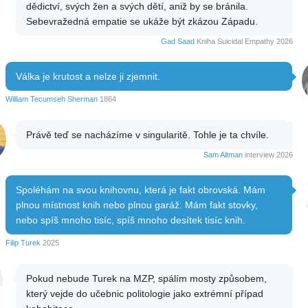
dědictví, svých žen a svých dětí, aniž by se bránila.
Sebevražedná empatie se ukáže být zkázou Západu.
Gad Saad
Kniha Suicidal Empathy 2026
Válka je krutost a nelze ji zjemnit.
William Tecumseh Sherman
1864
Právě teď se nacházíme v singularitě. Tohle je ta chvíle.
Sam Altman
interview 2026
Spoléhám na svou knihovnu, která je fakt obrovská. Mám
plnou místnost knih nebo plnou garáž. Mám fakt stovky,
nebo spíš mnoho tisíc, spíš mnoho desítek tisíc knih.
Filip Turek
2025
Pokud nebude Turek na MZP, spálím mosty způsobem,
který vejde do učebnic politologie jako extrémní případ