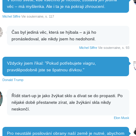
věc – má myšlenka. Ale i ta je na pokraji zhroucení.
Michel Siffre
Vie souterraine, s. 117
Čas byl jediná věc, která se hýbala – a já ho
pronásledoval, ale nikdy jsem ho nedohonil.
Michel Siffre
Vie souterraine, s. 93
Vždycky jsem říkal: "Pokud potřebujete viagru,
pravděpodobně jste se špatnou dívkou."
Donald Trump
Řídit start-up je jako žvýkat sklo a dívat se do propasti. Po
nějaké době přestanete zírat, ale žvýkání skla nikdy
neskončí.
Elon Musk
Pro neustálé posilování obrany naší země je nutné, abychom