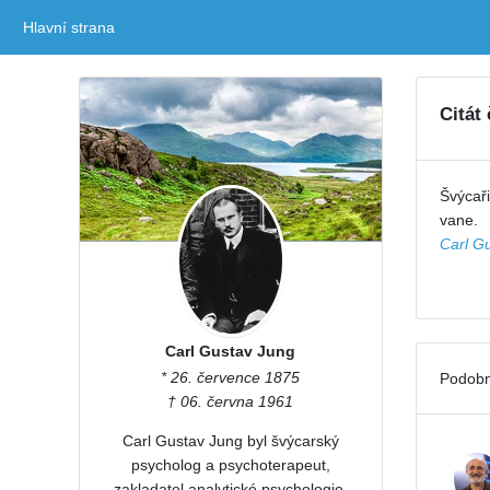
Hlavní strana
(current)
Citát
Švýcaři
vane.
Carl G
Carl Gustav Jung
* 26. července 1875
Podobn
† 06. června 1961
Carl Gustav Jung byl švýcarský
psycholog a psychoterapeut,
zakladatel analytické psychologie.