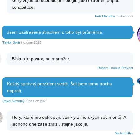
který vejde do učebnic politologie jako extrémní případ
kohabitace.
Petr Macinka
Twitter.com
Jsem zastrašená strachem z toho být průměrná.
Taylor Swift
inc.com 2025
Biskup je pastor, ne manažer.
Robert Francis Prevost
Každý správný prezident seděl. Šel jsem tomu trochu
naproti.
Pavel Novotný
iDnes.cz 2025
Hory, které mě obklopují, vznikly z mořských sedimentů. A
jednoho dne zase zmizí, stejně jako já.
Michel Siffre