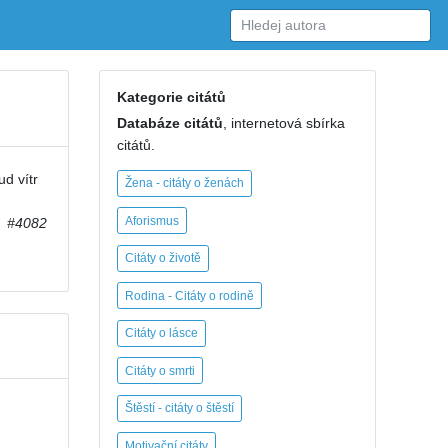
Kategorie citátů
Databáze citátů
, internetová sbírka
citátů.
ud vítr
Žena - citáty o ženách
Aforismus
#4082
Citáty o životě
Rodina - Citáty o rodině
Citáty o lásce
Citáty o smrti
Štěstí - citáty o štěstí
Motivační citáty