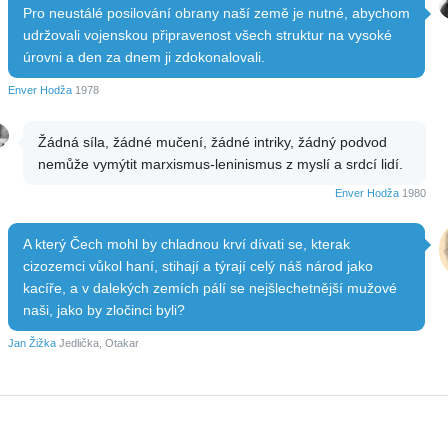
Pro neustálé posilování obrany naší země je nutné, abychom
udržovali vojenskou připravenost všech struktur na vysoké
úrovni a den za dnem ji zdokonalovali.
Enver Hodža
1978
Žádná síla, žádné mučení, žádné intriky, žádný podvod
nemůže vymýtit marxismus-leninismus z myslí a srdcí lidí.
Enver Hodža
1980
A který Čech mohl by chladnou krví dívati se, kterak
cizozemci vůkol haní, stihají a týrají celý náš národ jako
kacíře, a v dalekých zemích pálí se nejšlechetnější mužové
naši, jako by zločinci byli?
Jan Žižka
Jedlička, Otakar