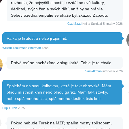
rozhodla, že nejvyšší ctností je vzdát se své kultury,
dědictví, svých žen a svých dětí, aniž by se bránila.
Sebevražedná empatie se ukáže být zkázou Západu.
Gad Saad
Kniha Suicidal Empathy 2026
Válka je krutost a nelze ji zjemnit.
William Tecumseh Sherman
1864
Právě teď se nacházíme v singularitě. Tohle je ta chvíle.
Sam Altman
interview 2026
Spoléhám na svou knihovnu, která je fakt obrovská. Mám
plnou místnost knih nebo plnou garáž. Mám fakt stovky,
nebo spíš mnoho tisíc, spíš mnoho desítek tisíc knih.
Filip Turek
2025
Pokud nebude Turek na MZP, spálím mosty způsobem,