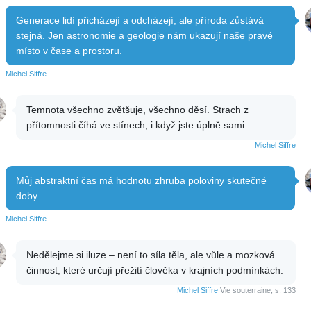
Generace lidí přicházejí a odcházejí, ale příroda zůstává
stejná. Jen astronomie a geologie nám ukazují naše pravé
místo v čase a prostoru.
Michel Siffre
Temnota všechno zvětšuje, všechno děsí. Strach z
přítomnosti číhá ve stínech, i když jste úplně sami.
Michel Siffre
Můj abstraktní čas má hodnotu zhruba poloviny skutečné
doby.
Michel Siffre
Nedělejme si iluze – není to síla těla, ale vůle a mozková
činnost, které určují přežití člověka v krajních podmínkách.
Michel Siffre
Vie souterraine, s. 133