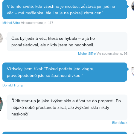
V tomto světě, kde všechno je nicotou, zůstává jen jediná
věc – má myšlenka. Ale i ta je na pokraji zhroucení.
Michel Siffre
Vie souterraine, s. 117
Čas byl jediná věc, která se hýbala – a já ho
pronásledoval, ale nikdy jsem ho nedohonil.
Michel Siffre
Vie souterraine, s. 93
Vždycky jsem říkal: "Pokud potřebujete viagru,
pravděpodobně jste se špatnou dívkou."
Donald Trump
Řídit start-up je jako žvýkat sklo a dívat se do propasti. Po
nějaké době přestanete zírat, ale žvýkání skla nikdy
neskončí.
Elon Musk