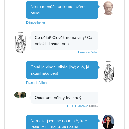
Nikdo nemůže uniknout svému
osudu.
Démosthenés
Co dělat! Člověk nemá viny! Co
naložil ti osud, nes!
Francois Villon
Osud je vinen, nikdo jiný; a já, já
zkusil jako pes!
Francois Villon
Osud umí někdy být krutý.
C. J. Tudorová
Kříďák
Narodila jsem se na místě, kde
vaše PSČ určuje váš osud.