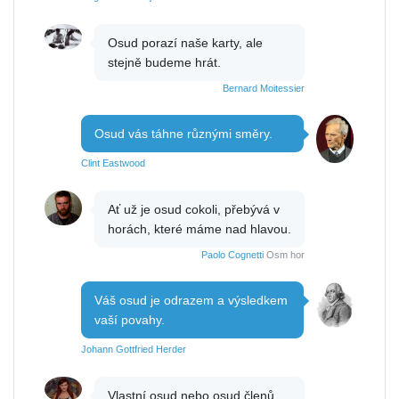
Osud porazí naše karty, ale
stejně budeme hrát.
Bernard Moitessier
Osud vás táhne různými směry.
Clint Eastwood
Ať už je osud cokoli, přebývá v
horách, které máme nad hlavou.
Paolo Cognetti
Osm hor
Váš osud je odrazem a výsledkem
vaší povahy.
Johann Gottfried Herder
Vlastní osud nebo osud členů