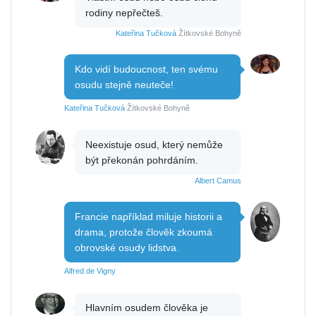
rodiny nepřečteš.
Kateřina Tučková
Žítkovské Bohyně
Kdo vidí budoucnost, ten svému
osudu stejně neuteče!
Kateřina Tučková
Žítkovské Bohyně
Neexistuje osud, který nemůže
být překonán pohrdáním.
Albert Camus
Francie například miluje historii a
drama, protože člověk zkoumá
obrovské osudy lidstva.
Alfred de Vigny
Hlavním osudem člověka je