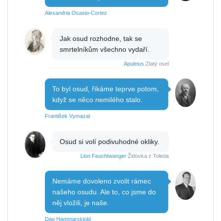
Alexandria Ocasio-Cortez
Jak osud rozhodne, tak se
smrtelníkům všechno vydaří.
Apuleius
Zlatý osel
To byl osud, říkáme teprve potom,
když se něco nemilého stalo.
František Vymazal
Osud si volí podivuhodné okliky.
Lion Feuchtwanger
Židovka z Toleda
Nemáme dovoleno zvolit rámec
našeho osudu. Ale to, co jsme do
něj vložili, je naše.
Dag Hammarskjold