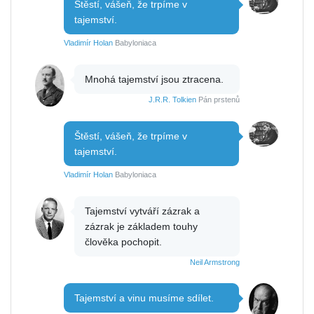
Štěstí, vášeň, že trpíme v
tajemství.
Vladimír Holan
Babyloniaca
Mnohá tajemství jsou ztracena.
J.R.R. Tolkien
Pán prstenů
Štěstí, vášeň, že trpíme v
tajemství.
Vladimír Holan
Babyloniaca
Tajemství vytváří zázrak a
zázrak je základem touhy
člověka pochopit.
Neil Armstrong
Tajemství a vinu musíme sdílet.