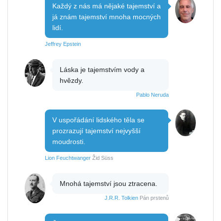
Každý z nás má nějaké tajemství a
já znám tajemství mnoha mocných
lidí.
Jeffrey Epstein
Láska je tajemstvím vody a
hvězdy.
Pablo Neruda
V uspořádání lidského těla se
prozrazují tajemství nejvyšší
moudrosti.
Lion Feuchtwanger
Žid Süss
Mnohá tajemství jsou ztracena.
J.R.R. Tolkien
Pán prstenů