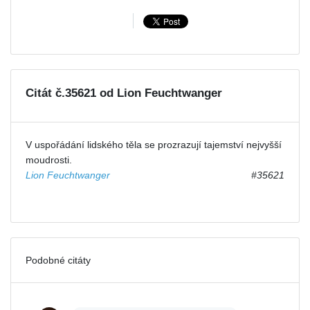
Citát č.35621 od Lion Feuchtwanger
V uspořádání lidského těla se prozrazují tajemství nejvyšší
moudrosti.
Lion Feuchtwanger
#35621
Podobné citáty