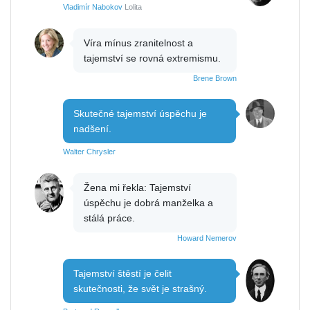
Vladimír Nabokov
Lolita
Víra mínus zranitelnost a
tajemství se rovná extremismu.
Brene Brown
Skutečné tajemství úspěchu je
nadšení.
Walter Chrysler
Žena mi řekla: Tajemství
úspěchu je dobrá manželka a
stálá práce.
Howard Nemerov
Tajemství štěstí je čelit
skutečnosti, že svět je strašný.