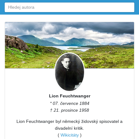
Lion Feuchtwanger
* 07. července 1884
† 21. prosince 1958
Lion Feuchtwanger byl německý židovský spisovatel a
divadelní kritik.
(
Wikicitáty
)