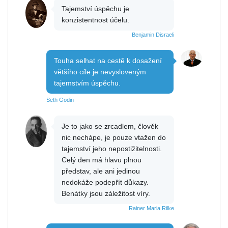
Tajemství úspěchu je
konzistentnost účelu.
Benjamin Disraeli
Touha selhat na cestě k dosažení
většího cíle je nevysloveným
tajemstvím úspěchu.
Seth Godin
Je to jako se zrcadlem, člověk
nic nechápe, je pouze vtažen do
tajemství jeho nepostižitelnosti.
Celý den má hlavu plnou
představ, ale ani jedinou
nedokáže podepřít důkazy.
Benátky jsou záležitost víry.
Rainer Maria Rilke