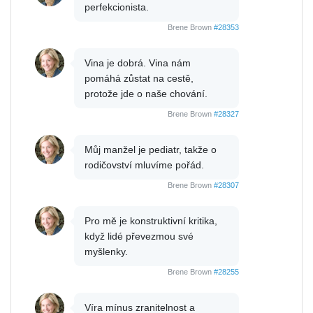
perfekcionista.
Brene Brown
#28353
Vina je dobrá. Vina nám
pomáhá zůstat na cestě,
protože jde o naše chování.
Brene Brown
#28327
Můj manžel je pediatr, takže o
rodičovství mluvíme pořád.
Brene Brown
#28307
Pro mě je konstruktivní kritika,
když lidé převezmou své
myšlenky.
Brene Brown
#28255
Víra mínus zranitelnost a