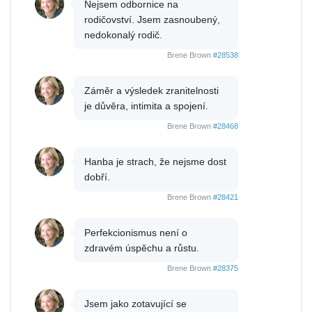
Nejsem odbornice na
rodičovství. Jsem zasnoubený,
nedokonalý rodič.
Brene Brown
#28538
Záměr a výsledek zranitelnosti
je důvěra, intimita a spojení.
Brene Brown
#28468
Hanba je strach, že nejsme dost
dobří.
Brene Brown
#28421
Perfekcionismus není o
zdravém úspěchu a růstu.
Brene Brown
#28375
Jsem jako zotavující se