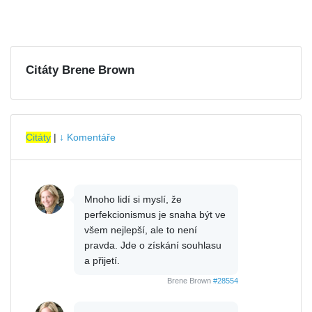
Citáty Brene Brown
Citáty
|
↓ Komentáře
Mnoho lidí si myslí, že
perfekcionismus je snaha být ve
všem nejlepší, ale to není
pravda. Jde o získání souhlasu
a přijetí.
Brene Brown
#28554