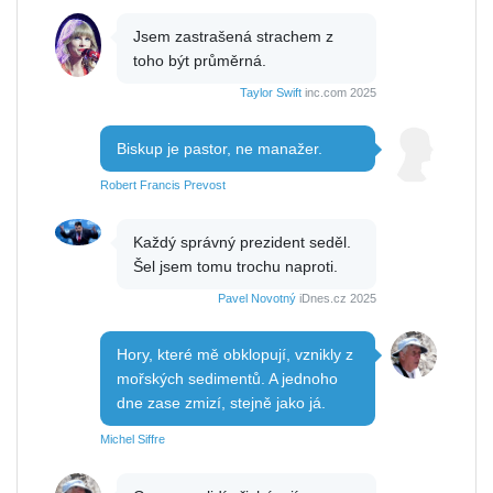
Jsem zastrašená strachem z
toho být průměrná.
Taylor Swift
inc.com 2025
Biskup je pastor, ne manažer.
Robert Francis Prevost
Každý správný prezident seděl.
Šel jsem tomu trochu naproti.
Pavel Novotný
iDnes.cz 2025
Hory, které mě obklopují, vznikly z
mořských sedimentů. A jednoho
dne zase zmizí, stejně jako já.
Michel Siffre