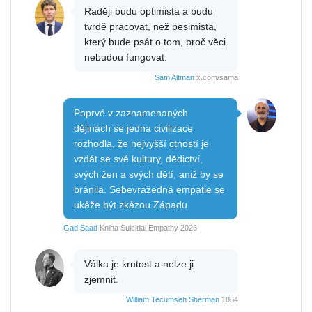
Raději budu optimista a budu
tvrdě pracovat, než pesimista,
který bude psát o tom, proč věci
nebudou fungovat.
Sam Altman
x.com/sama
Poprvé v zaznamenaných
dějinách se jedna civilizace
rozhodla, že nejvyšší ctností je
vzdát se své kultury, dědictví,
svých žen a svých dětí, aniž by se
bránila. Sebevražedná empatie se
ukáže být zkázou Západu.
Gad Saad
Kniha Suicidal Empathy 2026
Válka je krutost a nelze ji
zjemnit.
William Tecumseh Sherman
1864