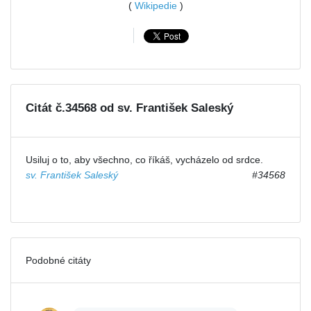
(
Wikipedie
)
Citát č.34568 od sv. František Saleský
Usiluj o to, aby všechno, co říkáš, vycházelo od srdce.
sv. František Saleský
#34568
Podobné citáty