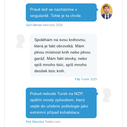
Právě teď se nacházíme v
singularitě. Tohle je ta chvíle.
Sam Altman
interview 2026
Spoléhám na svou knihovnu,
která je fakt obrovská. Mám
plnou místnost knih nebo plnou
garáž. Mám fakt stovky, nebo
spíš mnoho tisíc, spíš mnoho
desítek tisíc knih.
Filip Turek
2025
Pokud nebude Turek na MZP,
spálím mosty způsobem, který
vejde do učebnic politologie jako
extrémní případ kohabitace.
Petr Macinka
Twitter.com