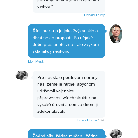
dívkou."
Donald Trump
Řídit start-up je jako žvýkat sklo a
dívat se do propasti. Po nějaké
době přestanete zírat, ale žvýkání
skla nikdy neskončí.
Elon Musk
Pro neustálé posilování obrany
naší země je nutné, abychom
udržovali vojenskou
připravenost všech struktur na
vysoké úrovni a den za dnem ji
zdokonalovali.
Enver Hodža
1978
Žádná síla, žádné mučení, žádné