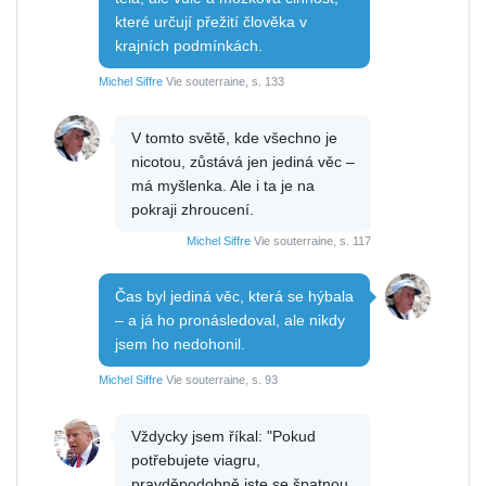
které určují přežití člověka v
krajních podmínkách.
Michel Siffre
Vie souterraine, s. 133
V tomto světě, kde všechno je
nicotou, zůstává jen jediná věc –
má myšlenka. Ale i ta je na
pokraji zhroucení.
Michel Siffre
Vie souterraine, s. 117
Čas byl jediná věc, která se hýbala
– a já ho pronásledoval, ale nikdy
jsem ho nedohonil.
Michel Siffre
Vie souterraine, s. 93
Vždycky jsem říkal: "Pokud
potřebujete viagru,
pravděpodobně jste se špatnou