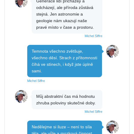
Generace lidí přicházejí a
odcházejí, ale příroda zůstává
stejná. Jen astronomie a
geologie nám ukazují naše
pravé místo v čase a prostoru.
Michel Siffre
Temnota všechno zvětšuje,
všechno děsí. Strach z přítomnosti
číhá ve stínech, i když jste úplně
sami.
Michel Siffre
Můj abstraktní čas má hodnotu
zhruba poloviny skutečné doby.
Michel Siffre
Nedělejme si iluze – není to síla
těla, ale vůle a mozková činnost,