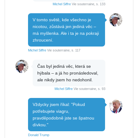
Michel Siffre
Vie souterraine, s. 133
V tomto světě, kde všechno je
nicotou, zůstává jen jediná věc –
má myšlenka. Ale i ta je na pokraji
zhroucení.
Michel Siffre
Vie souterraine, s. 117
Čas byl jediná věc, která se
hýbala – a já ho pronásledoval,
ale nikdy jsem ho nedohonil.
Michel Siffre
Vie souterraine, s. 93
Vždycky jsem říkal: "Pokud
potřebujete viagru,
pravděpodobně jste se špatnou
dívkou."
Donald Trump