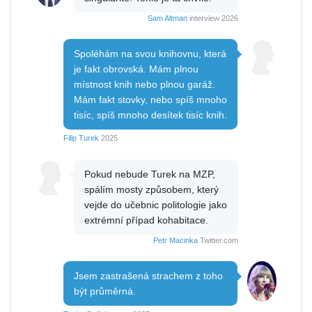
Sam Altman
interview 2026
Spoléhám na svou knihovnu, která
je fakt obrovská. Mám plnou
místnost knih nebo plnou garáž.
Mám fakt stovky, nebo spíš mnoho
tisíc, spíš mnoho desítek tisíc knih.
Filip Turek
2025
Pokud nebude Turek na MZP,
spálím mosty způsobem, který
vejde do učebnic politologie jako
extrémní případ kohabitace.
Petr Macinka
Twitter.com
Jsem zastrašená strachem z toho
být průměrná.