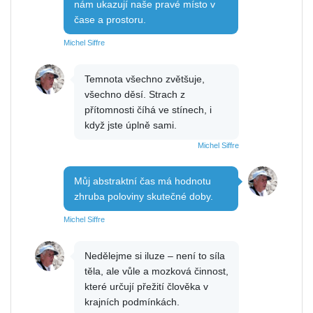
nám ukazují naše pravé místo v
čase a prostoru.
Michel Siffre
Temnota všechno zvětšuje,
všechno děsí. Strach z
přítomnosti číhá ve stínech, i
když jste úplně sami.
Michel Siffre
Můj abstraktní čas má hodnotu
zhruba poloviny skutečné doby.
Michel Siffre
Nedělejme si iluze – není to síla
těla, ale vůle a mozková činnost,
které určují přežití člověka v
krajních podmínkách.