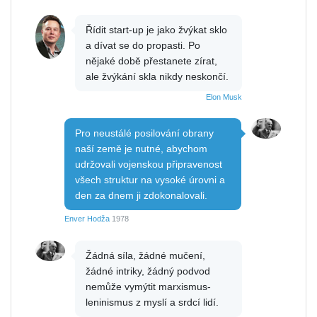
Řídit start-up je jako žvýkat sklo
a dívat se do propasti. Po
nějaké době přestanete zírat,
ale žvýkání skla nikdy neskončí.
Elon Musk
Pro neustálé posilování obrany
naší země je nutné, abychom
udržovali vojenskou připravenost
všech struktur na vysoké úrovni a
den za dnem ji zdokonalovali.
Enver Hodža
1978
Žádná síla, žádné mučení,
žádné intriky, žádný podvod
nemůže vymýtit marxismus-
leninismus z myslí a srdcí lidí.