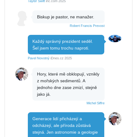
Taylor Swift
inc.com 2025
Biskup je pastor, ne manažer.
Robert Francis Prevost
Každý správný prezident seděl.
Šel jsem tomu trochu naproti.
Pavel Novotný
iDnes.cz 2025
Hory, které mě obklopují, vznikly
z mořských sedimentů. A
jednoho dne zase zmizí, stejně
jako já.
Michel Siffre
Generace lidí přicházejí a
odcházejí, ale příroda zůstává
stejná. Jen astronomie a geologie