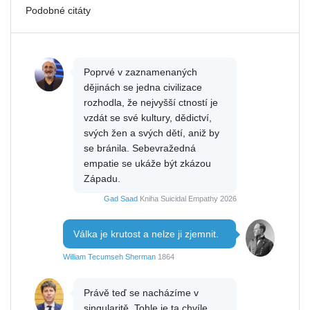
Podobné citáty
Poprvé v zaznamenaných
dějinách se jedna civilizace
rozhodla, že nejvyšší ctností je
vzdát se své kultury, dědictví,
svých žen a svých dětí, aniž by
se bránila. Sebevražedná
empatie se ukáže být zkázou
Západu.
Gad Saad
Kniha Suicidal Empathy 2026
Válka je krutost a nelze ji zjemnit.
William Tecumseh Sherman
1864
Právě teď se nacházíme v
singularitě. Tohle je ta chvíle.