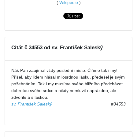
(
Wikipedie
)
Citát č.34553 od sv. František Saleský
Náš Pán zaujímal vždy poslední místo. Čiňme tak i my!
Přišel, aby lidem hlásal milosrdnou lásku, předešel je svým
požehnáním. Tak i my musíme svého bližního předcházet
dobrotou svého srdce a nikdy nemluvit naprázdno, ale
zdvořile a s láskou.
sv. František Saleský
#34553