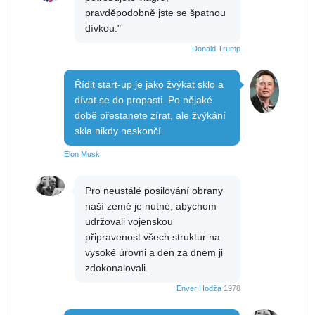
pravděpodobně jste se špatnou
dívkou."
Donald Trump
Řídit start-up je jako žvýkat sklo a
dívat se do propasti. Po nějaké
době přestanete zírat, ale žvýkání
skla nikdy neskončí.
Elon Musk
Pro neustálé posilování obrany
naší země je nutné, abychom
udržovali vojenskou
připravenost všech struktur na
vysoké úrovni a den za dnem ji
zdokonalovali.
Enver Hodža
1978