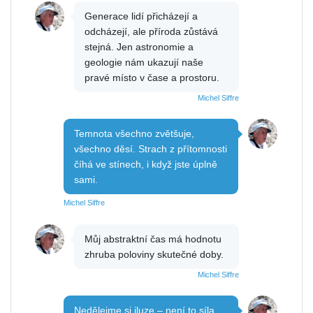
Generace lidí přicházejí a
odcházejí, ale příroda zůstává
stejná. Jen astronomie a
geologie nám ukazují naše
pravé místo v čase a prostoru.
Michel Siffre
Temnota všechno zvětšuje,
všechno děsí. Strach z přítomnosti
číhá ve stínech, i když jste úplně
sami.
Michel Siffre
Můj abstraktní čas má hodnotu
zhruba poloviny skutečné doby.
Michel Siffre
Nedělejme si iluze – není to síla