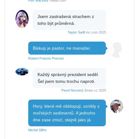
Petr Macinka
Twitter.com
Jsem zastrašená strachem z
toho být průměrná.
Taylor Swift
inc.com 2025
Biskup je pastor, ne manažer.
Robert Francis Prevost
Každý správný prezident seděl.
Šel jsem tomu trochu naproti.
Pavel Novotný
iDnes.cz 2025
Hory, které mě obklopují, vznikly z
mořských sedimentů. A jednoho
dne zase zmizí, stejně jako já.
Michel Siffre