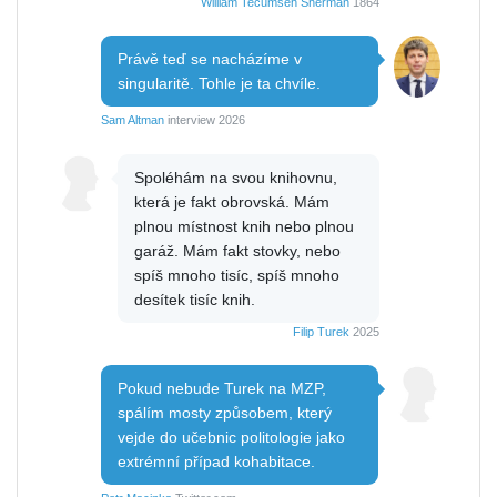
William Tecumseh Sherman
1864
Právě teď se nacházíme v
singularitě. Tohle je ta chvíle.
Sam Altman
interview 2026
Spoléhám na svou knihovnu,
která je fakt obrovská. Mám
plnou místnost knih nebo plnou
garáž. Mám fakt stovky, nebo
spíš mnoho tisíc, spíš mnoho
desítek tisíc knih.
Filip Turek
2025
Pokud nebude Turek na MZP,
spálím mosty způsobem, který
vejde do učebnic politologie jako
extrémní případ kohabitace.