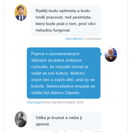
Raději budu optimista a budu
tvrdě pracovat, než pesimista,
který bude psát o tom, proč věci
nebudou fungovat.
Sam Altman
x.com/sama
Poprvé v zaznamenaných
dějinách se jedna civilizace
rozhodla, že nejvyšší ctností je
vzdát se své kultury, dědictví,
svých žen a svých dětí, aniž by se
bránila. Sebevražedná empatie se
ukáže být zkázou Západu.
Gad Saad
Kniha Suicidal Empathy 2026
Válka je krutost a nelze ji
zjemnit.