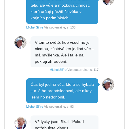
těla, ale vůle a mozková činnost,
které určují přežití člověka v
krajních podmínkách.
Michel Siffre
Vie souterraine, s. 133
V tomto světě, kde všechno je
nicotou, zůstává jen jediná věc –
má myšlenka. Ale i ta je na
pokraji zhroucení.
Michel Siffre
Vie souterraine, s. 117
Čas byl jediná věc, která se hýbala
– a já ho pronásledoval, ale nikdy
jsem ho nedohonil.
Michel Siffre
Vie souterraine, s. 93
Vždycky jsem říkal: "Pokud
potřebujete viagru,