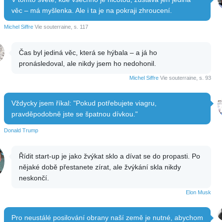
věc – má myšlenka. Ale i ta je na pokraji zhroucení.
Michel Siffre
Vie souterraine, s. 117
Čas byl jediná věc, která se hýbala – a já ho
pronásledoval, ale nikdy jsem ho nedohonil.
Michel Siffre
Vie souterraine, s. 93
Vždycky jsem říkal: "Pokud potřebujete viagru,
pravděpodobně jste se špatnou dívkou."
Donald Trump
Řídit start-up je jako žvýkat sklo a dívat se do propasti. Po
nějaké době přestanete zírat, ale žvýkání skla nikdy
neskončí.
Elon Musk
Pro neustálé posilování obrany naší země je nutné, abychom