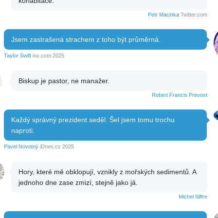
kohabitace.
Petr Macinka
Twitter.com
Jsem zastrašená strachem z toho být průměrná.
Taylor Swift
inc.com 2025
Biskup je pastor, ne manažer.
Robert Francis Prevost
Každý správný prezident seděl. Šel jsem tomu trochu
naproti.
Pavel Novotný
iDnes.cz 2025
Hory, které mě obklopují, vznikly z mořských sedimentů. A
jednoho dne zase zmizí, stejně jako já.
Michel Siffre