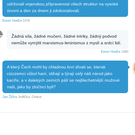
udržovali vojenskou připravenost všech struktur na vysoké
úrovni a den za dnem ji zdokonalovali.
Enver Hodža
1978
Žádná síla, žádné mučení, žádné intriky, žádný podvod
nemůže vymýtit marxismus-leninismus z myslí a srdcí lidí.
Enver Hodža
1980
A který Čech mohl by chladnou krví dívati se, kterak
cizozemci vůkol haní, stihají a týrají celý náš národ jako
kacíře, a v dalekých zemích pálí se nejšlechetnější mužové
naši, jako by zločinci byli?
Jan Žižka
Jedlička, Otakar