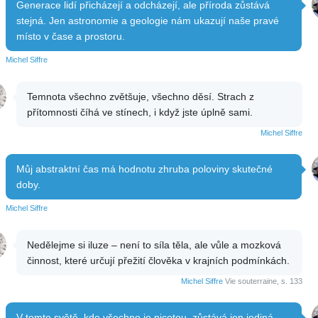
Generace lidí přicházejí a odcházejí, ale příroda zůstává
stejná. Jen astronomie a geologie nám ukazují naše pravé
místo v čase a prostoru.
Michel Siffre
Temnota všechno zvětšuje, všechno děsí. Strach z
přítomnosti číhá ve stínech, i když jste úplně sami.
Michel Siffre
Můj abstraktní čas má hodnotu zhruba poloviny skutečné
doby.
Michel Siffre
Nedělejme si iluze – není to síla těla, ale vůle a mozková
činnost, které určují přežití člověka v krajních podmínkách.
Michel Siffre
Vie souterraine, s. 133
V tomto světě, kde všechno je nicotou, zůstává jen jediná