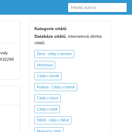
Kategorie citátů
Databáze citátů
, internetová sbírka
citátů.
valy.
Žena - citáty o ženách
#32296
Aforismus
Citáty o životě
Rodina - Citáty o rodině
Citáty o lásce
Citáty o smrti
Štěstí - citáty o štěstí
Motivační citáty