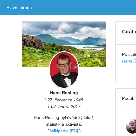
Hlavní strana
(current)
Citát
Po stale
Hans R
Hans Rosling
Podobn
* 27. července 1948
† 07. února 2017
Hans Rosling byl švédský lékař,
statistik a aktivista.
(
Wikipedia [EN]
)