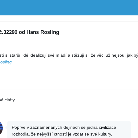
 č.32296 od Hans Rosling
tí si starší lidé idealizují své mládí a stěžují si, že věci už nejsou, jak bý
osling
é citáty
Poprvé v zaznamenaných dějinách se jedna civilizace
rozhodla, že nejvyšší ctností je vzdát se své kultury,