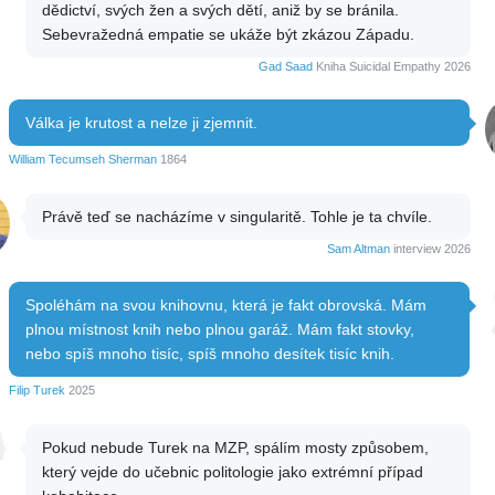
dědictví, svých žen a svých dětí, aniž by se bránila.
Sebevražedná empatie se ukáže být zkázou Západu.
Gad Saad
Kniha Suicidal Empathy 2026
Válka je krutost a nelze ji zjemnit.
William Tecumseh Sherman
1864
Právě teď se nacházíme v singularitě. Tohle je ta chvíle.
Sam Altman
interview 2026
Spoléhám na svou knihovnu, která je fakt obrovská. Mám
plnou místnost knih nebo plnou garáž. Mám fakt stovky,
nebo spíš mnoho tisíc, spíš mnoho desítek tisíc knih.
Filip Turek
2025
Pokud nebude Turek na MZP, spálím mosty způsobem,
který vejde do učebnic politologie jako extrémní případ