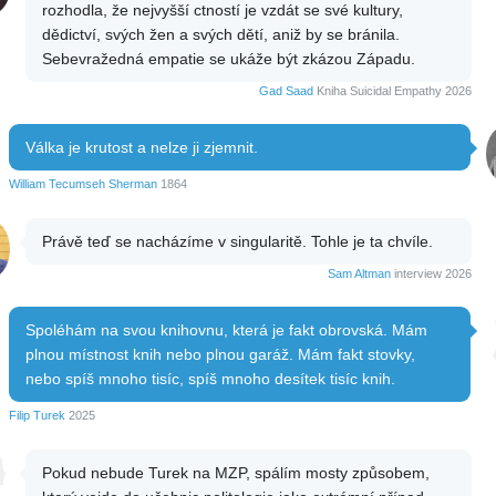
rozhodla, že nejvyšší ctností je vzdát se své kultury,
dědictví, svých žen a svých dětí, aniž by se bránila.
Sebevražedná empatie se ukáže být zkázou Západu.
Gad Saad
Kniha Suicidal Empathy 2026
Válka je krutost a nelze ji zjemnit.
William Tecumseh Sherman
1864
Právě teď se nacházíme v singularitě. Tohle je ta chvíle.
Sam Altman
interview 2026
Spoléhám na svou knihovnu, která je fakt obrovská. Mám
plnou místnost knih nebo plnou garáž. Mám fakt stovky,
nebo spíš mnoho tisíc, spíš mnoho desítek tisíc knih.
Filip Turek
2025
Pokud nebude Turek na MZP, spálím mosty způsobem,