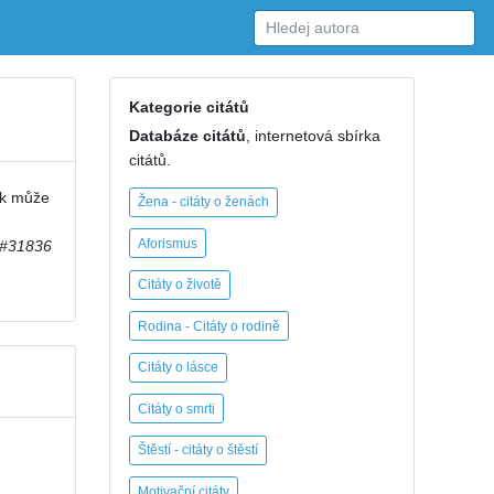
Kategorie citátů
Databáze citátů
, internetová sbírka
citátů.
ak může
Žena - citáty o ženách
Aforismus
#31836
Citáty o životě
Rodina - Citáty o rodině
Citáty o lásce
Citáty o smrti
Štěstí - citáty o štěstí
Motivační citáty