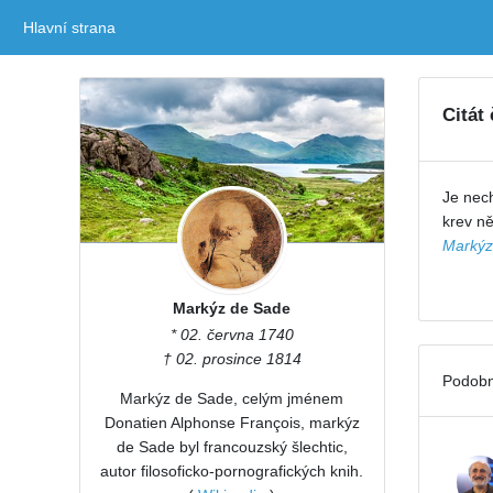
Hlavní strana
(current)
Citát
Je nech
krev n
Markýz
Markýz de Sade
* 02. června 1740
† 02. prosince 1814
Podobn
Markýz de Sade, celým jménem
Donatien Alphonse François, markýz
de Sade byl francouzský šlechtic,
autor filosoficko-pornografických knih.