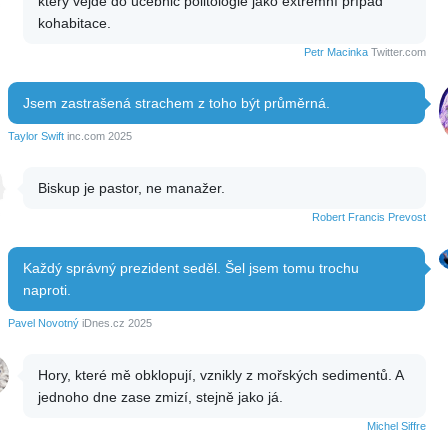
který vejde do učebnic politologie jako extrémní případ
kohabitace.
Petr Macinka
Twitter.com
Jsem zastrašená strachem z toho být průměrná.
Taylor Swift
inc.com 2025
Biskup je pastor, ne manažer.
Robert Francis Prevost
Každý správný prezident seděl. Šel jsem tomu trochu
naproti.
Pavel Novotný
iDnes.cz 2025
Hory, které mě obklopují, vznikly z mořských sedimentů. A
jednoho dne zase zmizí, stejně jako já.
Michel Siffre