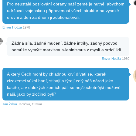
Pro neustálé posilování obrany naší země je nutné, abychom
udržovali vojenskou připravenost všech struktur na vysoké
úrovni a den za dnem ji zdokonalovali.
Enver Hodža
1978
Žádná síla, žádné mučení, žádné intriky, žádný podvod
nemůže vymýtit marxismus-leninismus z myslí a srdcí lidí.
Enver Hodža
1980
A který Čech mohl by chladnou krví dívati se, kterak
cizozemci vůkol haní, stihají a týrají celý náš národ jako
kacíře, a v dalekých zemích pálí se nejšlechetnější mužové
naši, jako by zločinci byli?
Jan Žižka
Jedlička, Otakar