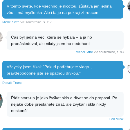
V tomto světě, kde všechno je nicotou, zůstává jen jediná
věc – má myšlenka. Ale i ta je na pokraji zhroucení.
Michel Siffre
Vie souterraine, s. 117
Čas byl jediná věc, která se hýbala – a já ho
pronásledoval, ale nikdy jsem ho nedohonil.
Michel Siffre
Vie souterraine, s. 93
Vždycky jsem říkal: "Pokud potřebujete viagru,
pravděpodobně jste se špatnou dívkou."
Donald Trump
Řídit start-up je jako žvýkat sklo a dívat se do propasti. Po
nějaké době přestanete zírat, ale žvýkání skla nikdy
neskončí.
Elon Musk