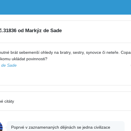
 č.31836 od Markýz de Sade
utné brát sebemenší ohledy na bratry, sestry, synovce či neteře. Cop
ěkomu ukládat povinnosti?
 de Sade
é citáty
Poprvé v zaznamenaných dějinách se jedna civilizace