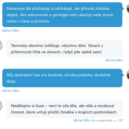
Generace lidí přicházejí a odcházejí, ale příroda zůstává
stejná. Jen astronomie a geologie nám ukazují naše pravé
místo v čase a prostoru.
Michel Siffre
Temnota všechno zvětšuje, všechno děsí. Strach z
přítomnosti číhá ve stínech, i když jste úplně sami.
Michel Siffre
Můj abstraktní čas má hodnotu zhruba poloviny skutečné
doby.
Michel Siffre
Nedělejme si iluze – není to síla těla, ale vůle a mozková
činnost, které určují přežití člověka v krajních podmínkách.
Michel Siffre
Vie souterraine, s. 133