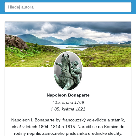
Napoleon Bonaparte
* 15. srpna 1769
† 05. května 1821
Napoleon I. Bonaparte byl francouzský vojevůdce a státník,
císař v letech 1804–1814 a 1815. Narodil se na Korsice do
rodiny nepříliš zámožného příslušníka úřednické šlechty.