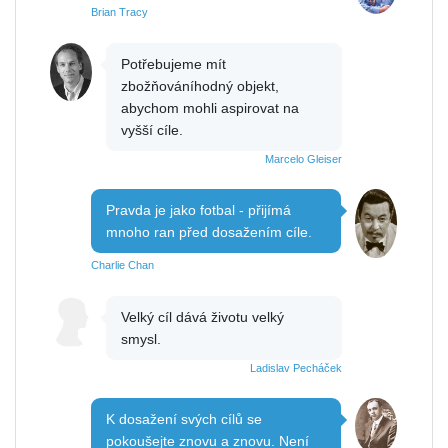
Brian Tracy
Potřebujeme mít
zbožňováníhodný objekt,
abychom mohli aspirovat na
vyšší cíle.
Marcelo Gleiser
Pravda je jako fotbal - přijímá
mnoho ran před dosažením cíle.
Charlie Chan
Velký cíl dává životu velký
smysl.
Ladislav Pecháček
K dosažení svých cílů se
pokoušejte znovu a znovu. Není