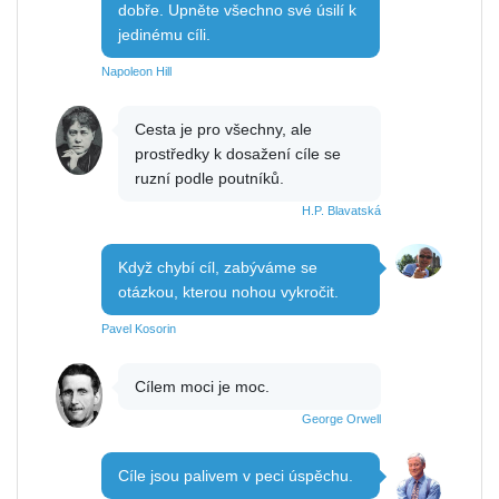
dobře. Upněte všechno své úsilí k
jedinému cíli.
Napoleon Hill
Cesta je pro všechny, ale
prostředky k dosažení cíle se
ruzní podle poutníků.
H.P. Blavatská
Když chybí cíl, zabýváme se
otázkou, kterou nohou vykročit.
Pavel Kosorin
Cílem moci je moc.
George Orwell
Cíle jsou palivem v peci úspěchu.