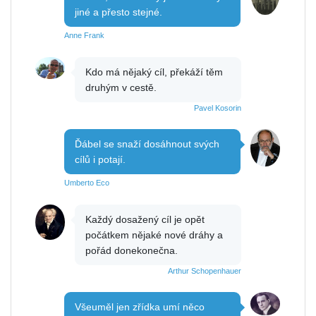
jiné a přesto stejné.
Anne Frank
Kdo má nějaký cíl, překáží těm
druhým v cestě.
Pavel Kosorin
Ďábel se snaží dosáhnout svých
cílů i potají.
Umberto Eco
Každý dosažený cíl je opět
počátkem nějaké nové dráhy a
pořád donekonečna.
Arthur Schopenhauer
Všeuměl jen zřídka umí něco