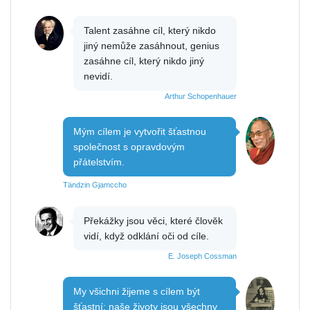
Talent zasáhne cíl, který nikdo
jiný nemůže zasáhnout, genius
zasáhne cíl, který nikdo jiný
nevidí.
Arthur Schopenhauer
Mým cílem je vytvořit šťastnou
společnost s opravdovým
přátelstvím.
Tändzin Gjamccho
Překážky jsou věci, které člověk
vidí, když odklání oči od cíle.
E. Joseph Cossman
My všichni žijeme s cílem být
šťastní; naše životy jsou všechny