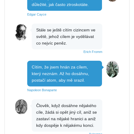
důležité, jak často ztroskotáte.
Edgar Cayce
Stále se ještě cítím cizincem ve
světě, jehož cílem je vydělávat
co nejvíc peněz.
Erich Fromm
Cítím, že jsem hnán za cílem,
který neznám. Až ho dosáhnu,
postačí atom, aby mě srazil.
Napoleon Bonaparte
Člověk, když dosáhne nějakého
cíle, žádá si opět jiný cíl, aniž se
zastaví na nějaké hranici a aniž
kdy dospěje k nějakému konci.
Avicenna