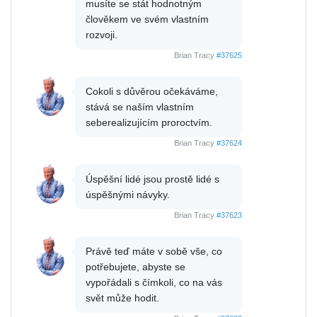
musíte se stát hodnotným
člověkem ve svém vlastním
rozvoji.
Brian Tracy
#37625
Cokoli s důvěrou očekáváme,
stává se naším vlastním
seberealizujícím proroctvím.
Brian Tracy
#37624
Úspěšní lidé jsou prostě lidé s
úspěšnými návyky.
Brian Tracy
#37623
Právě teď máte v sobě vše, co
potřebujete, abyste se
vypořádali s čímkoli, co na vás
svět může hodit.