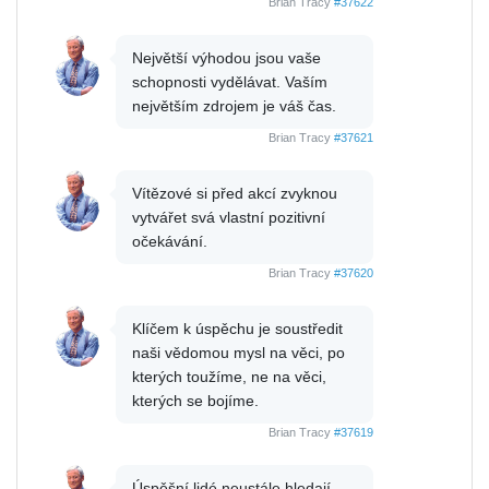
Brian Tracy
#37622
Největší výhodou jsou vaše
schopnosti vydělávat. Vaším
největším zdrojem je váš čas.
Brian Tracy
#37621
Vítězové si před akcí zvyknou
vytvářet svá vlastní pozitivní
očekávání.
Brian Tracy
#37620
Klíčem k úspěchu je soustředit
naši vědomou mysl na věci, po
kterých toužíme, ne na věci,
kterých se bojíme.
Brian Tracy
#37619
Úspěšní lidé neustále hledají