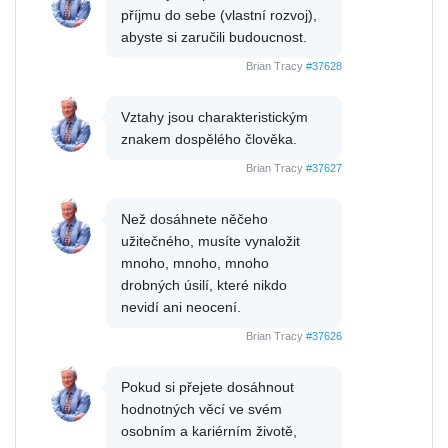
příjmu do sebe (vlastní rozvoj),
abyste si zaručili budoucnost.
Brian Tracy
#37628
Vztahy jsou charakteristickým
znakem dospělého člověka.
Brian Tracy
#37627
Než dosáhnete něčeho
užitečného, ​​musíte vynaložit
mnoho, mnoho, mnoho
drobných úsilí, které nikdo
nevidí ani neocení.
Brian Tracy
#37626
Pokud si přejete dosáhnout
hodnotných věcí ve svém
osobním a kariérním životě,