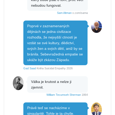
nebudou fungovat.
Sam Altman
x.com/sama
Poprvé v zaznamenaných
dějinách se jedna civilizace
rozhodla, že nejvyšší ctností je
vzdát se své kultury, dědictví,
svých žen a svých dětí, aniž by se
bránila. Sebevražedná empatie se
ukáže být zkázou Západu.
Gad Saad
Kniha Suicidal Empathy 2026
Válka je krutost a nelze ji
zjemnit.
William Tecumseh Sherman
1864
Právě teď se nacházíme v
singularitě. Tohle je ta chvíle.