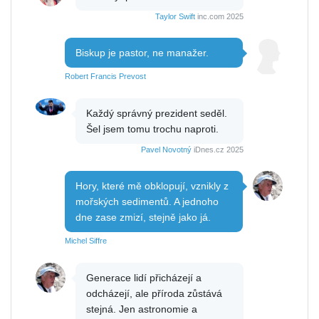
Taylor Swift
inc.com 2025
Biskup je pastor, ne manažer.
Robert Francis Prevost
Každý správný prezident seděl.
Šel jsem tomu trochu naproti.
Pavel Novotný
iDnes.cz 2025
Hory, které mě obklopují, vznikly z
mořských sedimentů. A jednoho
dne zase zmizí, stejně jako já.
Michel Siffre
Generace lidí přicházejí a
odcházejí, ale příroda zůstává
stejná. Jen astronomie a