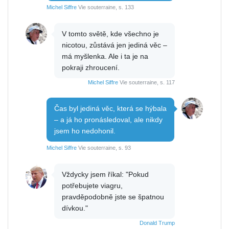
Michel Siffre
Vie souterraine, s. 133
V tomto světě, kde všechno je
nicotou, zůstává jen jediná věc –
má myšlenka. Ale i ta je na
pokraji zhroucení.
Michel Siffre
Vie souterraine, s. 117
Čas byl jediná věc, která se hýbala
– a já ho pronásledoval, ale nikdy
jsem ho nedohonil.
Michel Siffre
Vie souterraine, s. 93
Vždycky jsem říkal: "Pokud
potřebujete viagru,
pravděpodobně jste se špatnou
dívkou."
Donald Trump