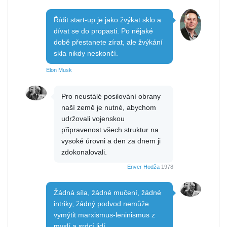
Řídit start-up je jako žvýkat sklo a
dívat se do propasti. Po nějaké
době přestanete zírat, ale žvýkání
skla nikdy neskončí.
Elon Musk
Pro neustálé posilování obrany
naší země je nutné, abychom
udržovali vojenskou
připravenost všech struktur na
vysoké úrovni a den za dnem ji
zdokonalovali.
Enver Hodža
1978
Žádná síla, žádné mučení, žádné
intriky, žádný podvod nemůže
vymýtit marxismus-leninismus z
myslí a srdcí lidí.