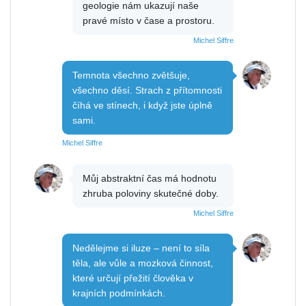
geologie nám ukazují naše
pravé místo v čase a prostoru.
Michel Siffre
Temnota všechno zvětšuje,
všechno děsí. Strach z přítomnosti
číhá ve stínech, i když jste úplně
sami.
Michel Siffre
Můj abstraktní čas má hodnotu
zhruba poloviny skutečné doby.
Michel Siffre
Nedělejme si iluze – není to síla
těla, ale vůle a mozková činnost,
které určují přežití člověka v
krajních podmínkách.