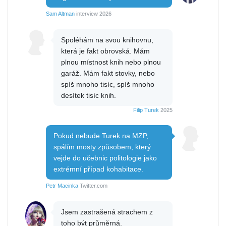
Sam Altman
interview 2026
Spoléhám na svou knihovnu,
která je fakt obrovská. Mám
plnou místnost knih nebo plnou
garáž. Mám fakt stovky, nebo
spíš mnoho tisíc, spíš mnoho
desítek tisíc knih.
Filip Turek
2025
Pokud nebude Turek na MZP,
spálím mosty způsobem, který
vejde do učebnic politologie jako
extrémní případ kohabitace.
Petr Macinka
Twitter.com
Jsem zastrašená strachem z
toho být průměrná.