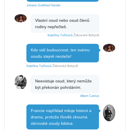
Johann Gottfried Herder
Vlastní osud nebo osud členů
rodiny nepřečteš.
Kateřina Tučková
Žítkovské Bohyně
Kdo vidí budoucnost, ten svému
osudu stejně neuteče!
Kateřina Tučková
Žítkovské Bohyně
Neexistuje osud, který nemůže
být překonán pohrdáním.
Albert Camus
Francie například miluje historii a
drama, protože člověk zkoumá
obrovské osudy lidstva.