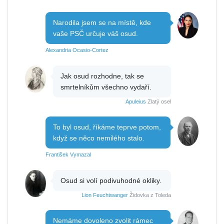
Narodila jsem se na místě, kde
vaše PSČ určuje váš osud.
Alexandria Ocasio-Cortez
Jak osud rozhodne, tak se
smrtelníkům všechno vydaří.
Apuleius
Zlatý osel
To byl osud, říkáme teprve potom,
když se něco nemilého stalo.
František Vymazal
Osud si volí podivuhodné okliky.
Lion Feuchtwanger
Židovka z Toleda
Nemáme dovoleno zvolit rámec