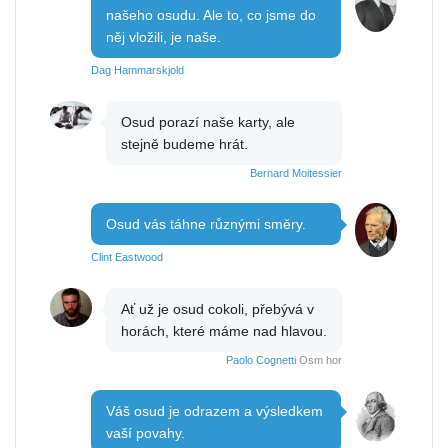
našeho osudu. Ale to, co jsme do
něj vložili, je naše.
Dag Hammarskjold
Osud porazí naše karty, ale
stejně budeme hrát.
Bernard Moitessier
Osud vás táhne různými směry.
Clint Eastwood
Ať už je osud cokoli, přebývá v
horách, které máme nad hlavou.
Paolo Cognetti
Osm hor
Váš osud je odrazem a výsledkem
vaší povahy.