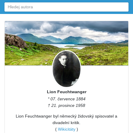
Lion Feuchtwanger
* 07. července 1884
† 21. prosince 1958
Lion Feuchtwanger byl německý židovský spisovatel a
divadelní kritik.
(
Wikicitáty
)