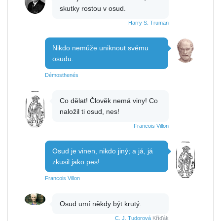
skutky rostou v osud.
Harry S. Truman
Nikdo nemůže uniknout svému
osudu.
Démosthenés
Co dělat! Člověk nemá viny! Co
naložil ti osud, nes!
Francois Villon
Osud je vinen, nikdo jiný; a já, já
zkusil jako pes!
Francois Villon
Osud umí někdy být krutý.
C. J. Tudorová
Kříďák