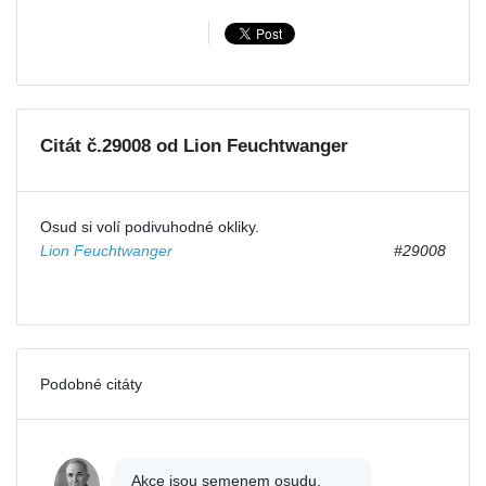
Citát č.29008 od Lion Feuchtwanger
Osud si volí podivuhodné okliky.
Lion Feuchtwanger
#29008
Podobné citáty
Akce jsou semenem osudu,