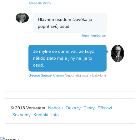
Alfred de Vigny
Hlavním osudem člověka je
popřít svůj osud.
Jean Hamburger
Je mylné se domnívat, že když
někdo zlato má a jiný ne, je to
osud.
George Samuel Clason
Nejbohatší muž v Babyloně
© 2018 Veruatata
Nahoru
Odkazy
Citáty
Přísloví
Seznamy
Kontakt
Info