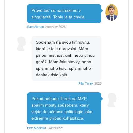
Právě teď se nacházíme v
singularitě. Tohle je ta chvíle.
Sam Altman
interview 2026
Spoléhám na svou knihovnu,
která je fakt obrovská. Mám
plnou místnost knih nebo plnou
garáž. Mám fakt stovky, nebo
spíš mnoho tisíc, spíš mnoho
desítek tisíc knih.
Filip Turek
2025
Pokud nebude Turek na MZP,
spálím mosty způsobem, který
vejde do učebnic politologie jako
extrémní případ kohabitace.
Petr Macinka
Twitter.com