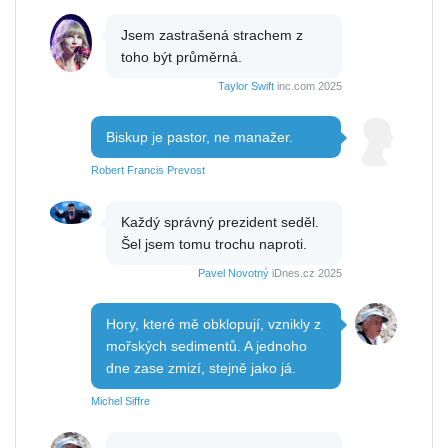
Jsem zastrašená strachem z
toho být průměrná.
Taylor Swift
inc.com 2025
Biskup je pastor, ne manažer.
Robert Francis Prevost
Každý správný prezident seděl.
Šel jsem tomu trochu naproti.
Pavel Novotný
iDnes.cz 2025
Hory, které mě obklopují, vznikly z
mořských sedimentů. A jednoho
dne zase zmizí, stejně jako já.
Michel Siffre