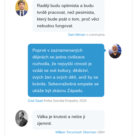
Raději budu optimista a budu
tvrdě pracovat, než pesimista,
který bude psát o tom, proč věci
nebudou fungovat.
Sam Altman
x.com/sama
Poprvé v zaznamenaných
dějinách se jedna civilizace
rozhodla, že nejvyšší ctností je
vzdát se své kultury, dědictví,
svých žen a svých dětí, aniž by se
bránila. Sebevražedná empatie se
ukáže být zkázou Západu.
Gad Saad
Kniha Suicidal Empathy 2026
Válka je krutost a nelze ji
zjemnit.
William Tecumseh Sherman
1864