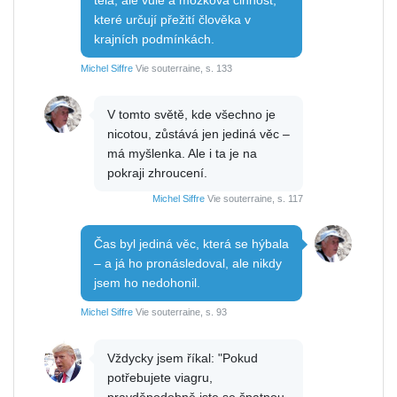
které určují přežití člověka v
krajních podmínkách.
Michel Siffre
Vie souterraine, s. 133
V tomto světě, kde všechno je
nicotou, zůstává jen jediná věc –
má myšlenka. Ale i ta je na
pokraji zhroucení.
Michel Siffre
Vie souterraine, s. 117
Čas byl jediná věc, která se hýbala
– a já ho pronásledoval, ale nikdy
jsem ho nedohonil.
Michel Siffre
Vie souterraine, s. 93
Vždycky jsem říkal: "Pokud
potřebujete viagru,
pravděpodobně jste se špatnou