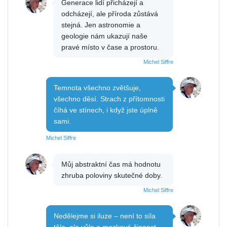
Generace lidí přicházejí a
odcházejí, ale příroda zůstává
stejná. Jen astronomie a
geologie nám ukazují naše
pravé místo v čase a prostoru.
Michel Siffre
Temnota všechno zvětšuje,
všechno děsí. Strach z přítomnosti
číhá ve stínech, i když jste úplně
sami.
Michel Siffre
Můj abstraktní čas má hodnotu
zhruba poloviny skutečné doby.
Michel Siffre
Nedělejme si iluze – není to síla
těla, ale vůle a mozková činnost,