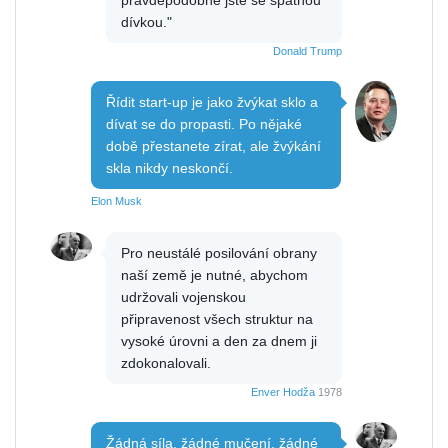
dívkou."
Donald Trump
Řídit start-up je jako žvýkat sklo a
dívat se do propasti. Po nějaké
době přestanete zírat, ale žvýkání
skla nikdy neskončí.
Elon Musk
Pro neustálé posilování obrany
naší země je nutné, abychom
udržovali vojenskou
připravenost všech struktur na
vysoké úrovni a den za dnem ji
zdokonalovali.
Enver Hodža
1978
Žádná síla, žádné mučení, žádné