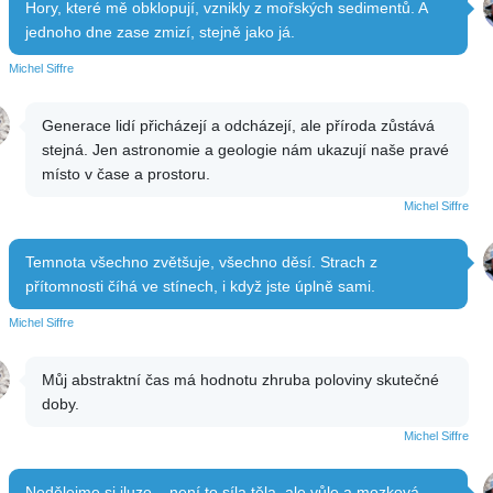
Hory, které mě obklopují, vznikly z mořských sedimentů. A
jednoho dne zase zmizí, stejně jako já.
Michel Siffre
Generace lidí přicházejí a odcházejí, ale příroda zůstává
stejná. Jen astronomie a geologie nám ukazují naše pravé
místo v čase a prostoru.
Michel Siffre
Temnota všechno zvětšuje, všechno děsí. Strach z
přítomnosti číhá ve stínech, i když jste úplně sami.
Michel Siffre
Můj abstraktní čas má hodnotu zhruba poloviny skutečné
doby.
Michel Siffre
Nedělejme si iluze – není to síla těla, ale vůle a mozková