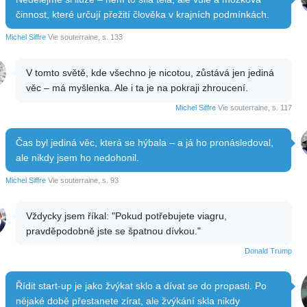
činnost, které určují přežití člověka v krajních podmínkách.
Michel Siffre
Vie souterraine, s. 133
V tomto světě, kde všechno je nicotou, zůstává jen jediná
věc – má myšlenka. Ale i ta je na pokraji zhroucení.
Michel Siffre
Vie souterraine, s. 117
Čas byl jediná věc, která se hýbala – a já ho pronásledoval,
ale nikdy jsem ho nedohonil.
Michel Siffre
Vie souterraine, s. 93
Vždycky jsem říkal: "Pokud potřebujete viagru,
pravděpodobně jste se špatnou dívkou."
Donald Trump
Řídit start-up je jako žvýkat sklo a dívat se do propasti. Po
nějaké době přestanete zírat, ale žvýkání skla nikdy