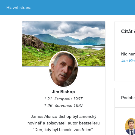
Hlavní strana
(current)
Citát
Nic nen
Jim Bi
Jim Bishop
Podobn
* 21. listopadu 1907
† 26. července 1987
James Alonzo Bishop byl americký
novinář a spisovatel, autor bestselleru
"Den, kdy byl Lincoln zastřelen".