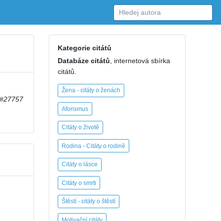
Kategorie citátů
Databáze citátů
, internetová sbírka
citátů.
Žena - citáty o ženách
#27757
Aforismus
Citáty o životě
Rodina - Citáty o rodině
Citáty o lásce
Citáty o smrti
Štěstí - citáty o štěstí
Motivační citáty