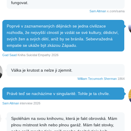
fungovat.
Sam Altman
x.com/sama
Poprvé v zaznamenaných dějinách se jedna civilizace
rozhodla, že nejvyšší ctností je vzdát se své kultury, dědictví,
svých žen a svých dětí, aniž by se bránila. Sebevražedná
empatie se ukáže být zkázou Západu.
Gad Saad
Kniha Suicidal Empathy 2026
Válka je krutost a nelze ji zjemnit.
William Tecumseh Sherman
1864
Právě teď se nacházíme v singularitě. Tohle je ta chvíle.
Sam Altman
interview 2026
Spoléhám na svou knihovnu, která je fakt obrovská. Mám
plnou místnost knih nebo plnou garáž. Mám fakt stovky,