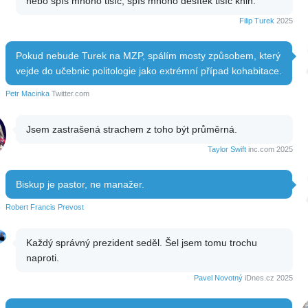
nebo spíš mnoho tisíc, spíš mnoho desítek tisíc knih.
Filip Turek
2025
Pokud nebude Turek na MZP, spálím mosty způsobem, který
vejde do učebnic politologie jako extrémní případ kohabitace.
Petr Macinka
Twitter.com
Jsem zastrašená strachem z toho být průměrná.
Taylor Swift
inc.com 2025
Biskup je pastor, ne manažer.
Robert Francis Prevost
Každý správný prezident seděl. Šel jsem tomu trochu
naproti.
Pavel Novotný
iDnes.cz 2025