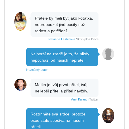
Přátelé by měli být jako koťátka,
neprobouzet jiné pocity než
radost a potěšení.
Natasha Lesterová
Skříň plná Diora
Nejhorší na zradě je to, že nikdy
nepochází od našich nepřátel.
Neznámý autor
Matka je tvůj první přítel, tvůj
nejlepší přítel a přítel navždy.
Amit Kalantri
Twitter
Roztrhněte svá srdce, protože
osud stále spočívá na našem
příteli.