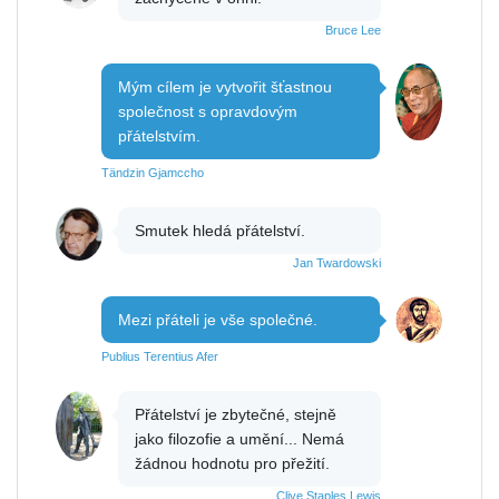
Bruce Lee
Mým cílem je vytvořit šťastnou
společnost s opravdovým
přátelstvím.
Tändzin Gjamccho
Smutek hledá přátelství.
Jan Twardowski
Mezi přáteli je vše společné.
Publius Terentius Afer
Přátelství je zbytečné, stejně
jako filozofie a umění... Nemá
žádnou hodnotu pro přežití.
Clive Staples Lewis