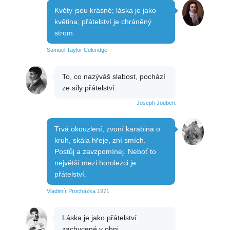
Květy jsou krásné; láska je jako
květina; přátelství je chráněný
strom.
Samuel Taylor Coleridge
To, co nazýváš slabost, pochází
ze síly přátelství.
Joseph Joubert
Trvá okouzlení, zvoní karabina o
kruh, skála hřeje, zní smích.
Postůj a zavzpomínej. Neboť to
největší mezi horolezci je
přátelství.
Vladimír Procházka
1971
Láska je jako přátelství
zachycené v ohni.