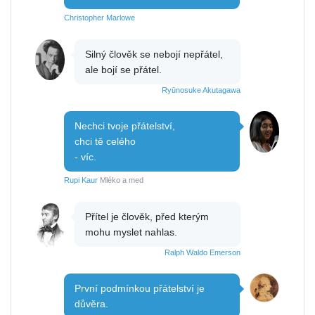
Christopher Marlowe
Silný člověk se nebojí nepřátel,
ale bojí se přátel.
Ryūnosuke Akutagawa
Nechci tvoje přátelství,
chci tě celého
- víc.
Rupi Kaur
Mléko a med
Přítel je člověk, před kterým
mohu myslet nahlas.
Ralph Waldo Emerson
První podmínkou přátelství je
důvěra.