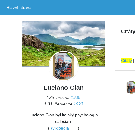
Hlavní strana
(current)
Citát
Citáty
Luciano Cian
* 26. března
1939
† 31. července
1993
Luciano Cian byl italský psycholog a
salesián.
(
Wikipedia [IT]
)