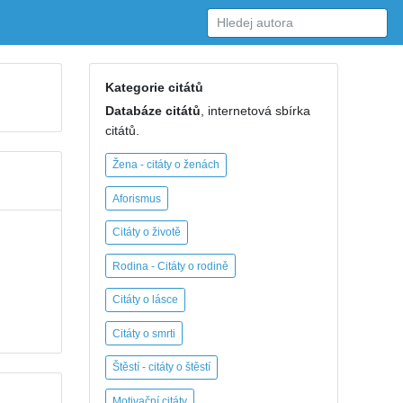
Kategorie citátů
Databáze citátů
, internetová sbírka
citátů.
Žena - citáty o ženách
Aforismus
Citáty o životě
Rodina - Citáty o rodině
Citáty o lásce
Citáty o smrti
Štěstí - citáty o štěstí
Motivační citáty