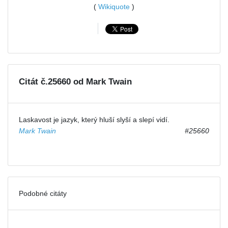
(
Wikiquote
)
Citát č.25660 od Mark Twain
Laskavost je jazyk, který hluší slyší a slepí vidí.
Mark Twain
#25660
Podobné citáty