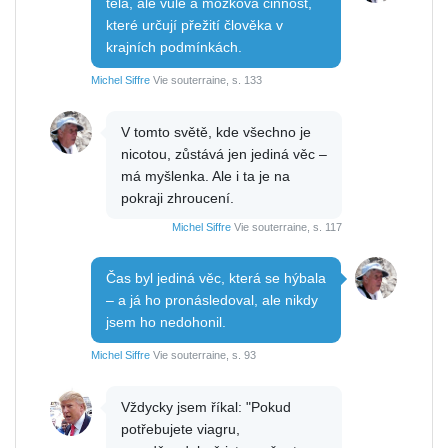
těla, ale vůle a mozková činnost,
které určují přežití člověka v
krajních podmínkách.
Michel Siffre
Vie souterraine, s. 133
V tomto světě, kde všechno je
nicotou, zůstává jen jediná věc –
má myšlenka. Ale i ta je na
pokraji zhroucení.
Michel Siffre
Vie souterraine, s. 117
Čas byl jediná věc, která se hýbala
– a já ho pronásledoval, ale nikdy
jsem ho nedohonil.
Michel Siffre
Vie souterraine, s. 93
Vždycky jsem říkal: "Pokud
potřebujete viagru,