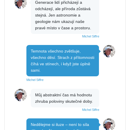
Generace lidí přicházejí a
odcházejí, ale příroda zůstává
stejná. Jen astronomie a
geologie nám ukazují naše
pravé místo v čase a prostoru.
Michel Siffre
Temnota všechno zvětšuje,
všechno děsí. Strach z přítomnosti
číhá ve stínech, i když jste úplně
sami.
Michel Siffre
Můj abstraktní čas má hodnotu
zhruba poloviny skutečné doby.
Michel Siffre
Nedělejme si iluze – není to síla