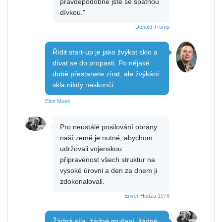
pravděpodobně jste se špatnou
dívkou."
Donald Trump
Řídit start-up je jako žvýkat sklo a
dívat se do propasti. Po nějaké
době přestanete zírat, ale žvýkání
skla nikdy neskončí.
Elon Musk
Pro neustálé posilování obrany
naší země je nutné, abychom
udržovali vojenskou
připravenost všech struktur na
vysoké úrovni a den za dnem ji
zdokonalovali.
Enver Hodža
1978
Žádná síla, žádné mučení, žádné