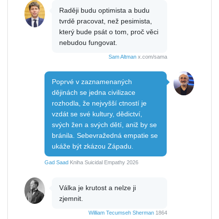
Raději budu optimista a budu
tvrdě pracovat, než pesimista,
který bude psát o tom, proč věci
nebudou fungovat.
Sam Altman
x.com/sama
Poprvé v zaznamenaných
dějinách se jedna civilizace
rozhodla, že nejvyšší ctností je
vzdát se své kultury, dědictví,
svých žen a svých dětí, aniž by se
bránila. Sebevražedná empatie se
ukáže být zkázou Západu.
Gad Saad
Kniha Suicidal Empathy 2026
Válka je krutost a nelze ji
zjemnit.
William Tecumseh Sherman
1864