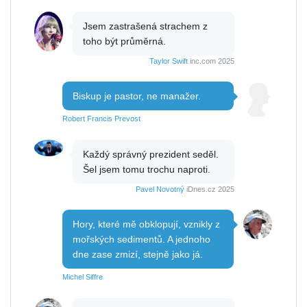
Jsem zastrašená strachem z
toho být průměrná.
Taylor Swift
inc.com 2025
Biskup je pastor, ne manažer.
Robert Francis Prevost
Každý správný prezident seděl.
Šel jsem tomu trochu naproti.
Pavel Novotný
iDnes.cz 2025
Hory, které mě obklopují, vznikly z
mořských sedimentů. A jednoho
dne zase zmizí, stejně jako já.
Michel Siffre