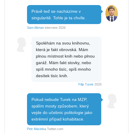
Právě teď se nacházíme v
singularitě. Tohle je ta chvíle.
Sam Altman
interview 2026
Spoléhám na svou knihovnu,
která je fakt obrovská. Mám
plnou místnost knih nebo plnou
garáž. Mám fakt stovky, nebo
spíš mnoho tisíc, spíš mnoho
desítek tisíc knih.
Filip Turek
2025
Pokud nebude Turek na MZP,
spálím mosty způsobem, který
vejde do učebnic politologie jako
extrémní případ kohabitace.
Petr Macinka
Twitter.com