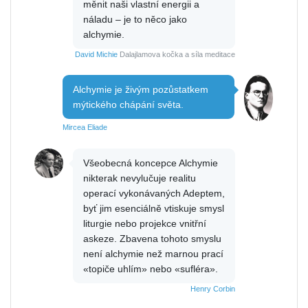
měnit naši vlastní energii a
náladu – je to něco jako
alchymie.
David Michie
Dalajlamova kočka a síla meditace
Alchymie je živým pozůstatkem
mýtického chápání světa.
Mircea Eliade
Všeobecná koncepce Alchymie
nikterak nevylučuje realitu
operací vykonávaných Adeptem,
byť jim esenciálně vtiskuje smysl
liturgie nebo projekce vnitřní
askeze. Zbavena tohoto smyslu
není alchymie než marnou prací
«topiče uhlím» nebo «sufléra».
Henry Corbin