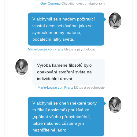
Guy Corneau
Chybějící otec, chybující syn
V alchymii se s hadem požírající
vlastní ocas setkáváme jako se
symbolem primy materie,
počáteční látky světa.
Marie-Louise von Franz
Mýtus a psychologie
Výroba kamene filosofů bylo
opakování stvoření světa na
individuální úrovni.
Marie-Louise von Franz
Mýtus a psychologie
V alchymii se oheň (některé texty
to říkají doslovně) používá ke
„spálení všeho přebytečného“,
takže nakonec zůstane jen
nezničitelné jádro.