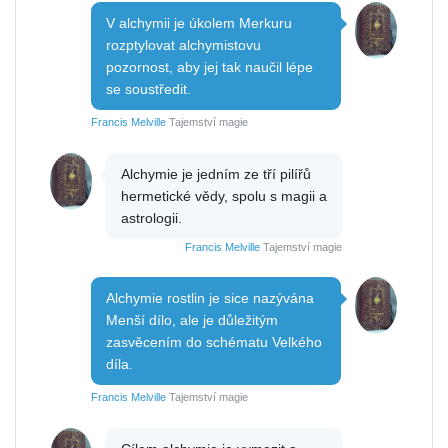
V alchymii je úkolem Merkuru
rozptylovat alchymistovu
pozornost, aby jej tak naučil lépe
se soustředit.
Francis Melville
Tajemství magie
Alchymie je jedním ze tří pilířů
hermetické vědy, spolu s magii a
astrologii.
Francis Melville
Tajemství magie
Alchymie rostlin je sice nazývána
Menší dílo, ale je důležitým
zasvěcením do schématu Velkého
díla.
Francis Melville
Tajemství magie