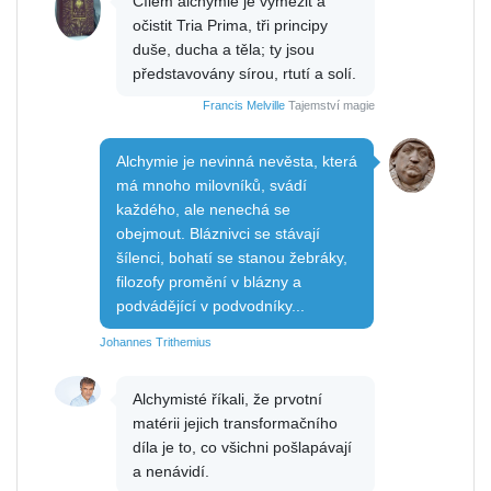
Cílem alchymie je vymezit a
očistit Tria Prima, tři principy
duše, ducha a těla; ty jsou
představovány sírou, rtutí a solí.
Francis Melville
Tajemství magie
Alchymie je nevinná nevěsta, která
má mnoho milovníků, svádí
každého, ale nenechá se
obejmout. Bláznivci se stávají
šílenci, bohatí se stanou žebráky,
filozofy promění v blázny a
podvádějící v podvodníky...
Johannes Trithemius
Alchymisté říkali, že prvotní
matérii jejich transformačního
díla je to, co všichni pošlapávají
a nenávidí.