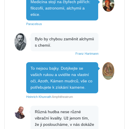
Medicína stojí na čtyřech pilířích:
filozofii, astronomii, alchymii a
etice.
Paracelsus
Bylo by chybou zaměnit alchymii
s chemií.
Franz Hartmann
To nejsou bajky. Dotýkejte se
vašich rukou a uvidíte na vlastní
oči, Azoth, Kámen mudrců, vše co
potřebujete k získání kamene.
Heinrich Khunrath
Amphitheatrum
Různá hudba nese různé
vibrační kvality. Už jenom tím,
že ji posloucháme, v nás dokáže