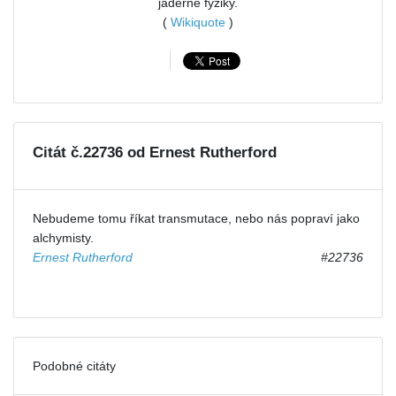
jaderné fyziky.
(
Wikiquote
)
Citát č.22736 od Ernest Rutherford
Nebudeme tomu říkat transmutace, nebo nás popraví jako
alchymisty.
Ernest Rutherford
#22736
Podobné citáty