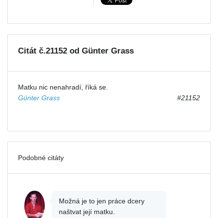
Citát č.21152 od Günter Grass
Matku nic nenahradí, říká se.
Günter Grass
#21152
Podobné citáty
Možná je to jen práce dcery
naštvat její matku.