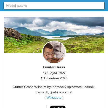
Günter Grass
* 16. října 1927
† 13. dubna 2015
Günter Grass Wilhelm byl německý spisovatel, básník,
dramatik, grafik a sochař.
(
Wikiquote
)