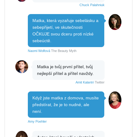
Chuck Palahniuk
Matka, která vyzařuje sebelásku a
sebepřijetí, ve skutečnosti
OČKUJE svou dceru proti nízké
sebeúctě.
Naomi Wolfová
The Beauty Myth
Matka je tvůj první přítel, tvůj
nejlepší přítel a přítel navždy.
Amit Kalantri
Twitter
Když jste matka z domova, musíte
předstírat, že je to nudné, ale
není.
Amy Poehler