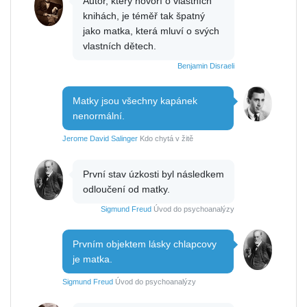
Autor, který hovoří o vlastních
knihách, je téměř tak špatný
jako matka, která mluví o svých
vlastních dětech.
Benjamin Disraeli
Matky jsou všechny kapánek
nenormální.
Jerome David Salinger
Kdo chytá v žitě
První stav úzkosti byl následkem
odloučení od matky.
Sigmund Freud
Úvod do psychoanalýzy
Prvním objektem lásky chlapcovy
je matka.
Sigmund Freud
Úvod do psychoanalýzy