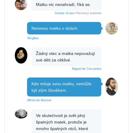
Matku nic nenahradí, říká se.
Günter Grass
Plechový bubínek
Nesnesu matku v slzách.
Vergilius
Žádný otec a matka nepovažují
své děti za ošklivé.
Miguel de Cervantes
Kdo miluje svou matku, nemůže
být zlým člověkem.
Alfred de Musset
Ve skutečnosti je svět plný
špatných matek, protože je
mnoho špatných otců, které