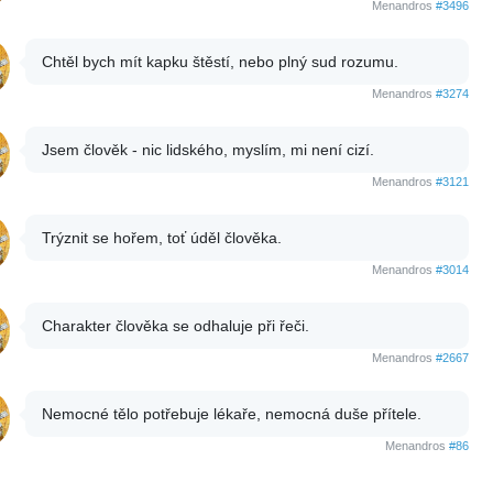
Menandros
#3496
Chtěl bych mít kapku štěstí, nebo plný sud rozumu.
Menandros
#3274
Jsem člověk - nic lidského, myslím, mi není cizí.
Menandros
#3121
Trýznit se hořem, toť úděl člověka.
Menandros
#3014
Charakter člověka se odhaluje při řeči.
Menandros
#2667
Nemocné tělo potřebuje lékaře, nemocná duše přítele.
Menandros
#86