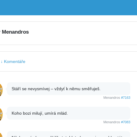
y Menandros
|
↓ Komentáře
Stáří se nevysmívej – vždyť k němu směřuješ.
Menandros
#7163
Koho bozi milují, umírá mlád.
Menandros
#7083