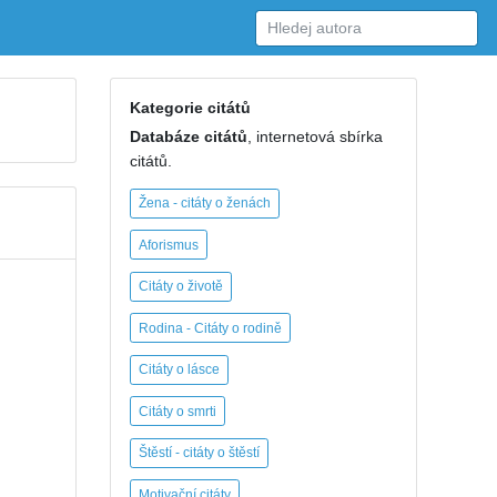
Kategorie citátů
Databáze citátů
, internetová sbírka
citátů.
Žena - citáty o ženách
Aforismus
Citáty o životě
Rodina - Citáty o rodině
Citáty o lásce
Citáty o smrti
Štěstí - citáty o štěstí
Motivační citáty