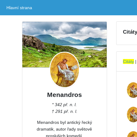
Hlavní strana
(current)
Citát
Citáty
Menandros
* 342 př. n. l.
† 291 př. n. l.
Menandros byl antický řecký
dramatik, autor řady světově
proslulých komedií.