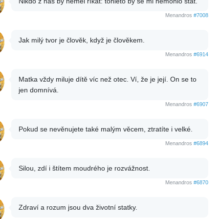
Nikdo z nás by neměl říkat: tohleto by se mi nemohlo stát.
Menandros
#7008
Jak milý tvor je člověk, když je člověkem.
Menandros
#6914
Matka vždy miluje dítě víc než otec. Ví, že je její. On se to
jen domnívá.
Menandros
#6907
Pokud se nevěnujete také malým věcem, ztratíte i velké.
Menandros
#6894
Silou, zdí i štítem moudrého je rozvážnost.
Menandros
#6870
Zdraví a rozum jsou dva životní statky.