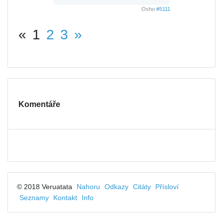
Osho
#5111
«
1
2
3
»
Komentáře
© 2018 Veruatata
Nahoru
Odkazy
Citáty
Přísloví
Seznamy
Kontakt
Info