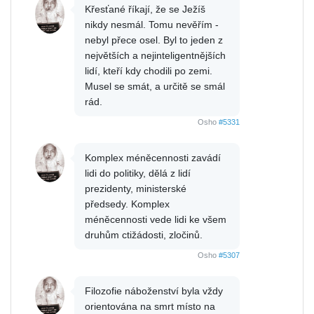
Křesťané říkají, že se Ježíš
nikdy nesmál. Tomu nevěřím -
nebyl přece osel. Byl to jeden z
největších a nejinteligentnějších
lidí, kteří kdy chodili po zemi.
Musel se smát, a určitě se smál
rád.
Osho
#5331
Komplex méněcennosti zavádí
lidi do politiky, dělá z lidí
prezidenty, ministerské
předsedy. Komplex
méněcennosti vede lidi ke všem
druhům ctižádosti, zločinů.
Osho
#5307
Filozofie náboženství byla vždy
orientována na smrt místo na