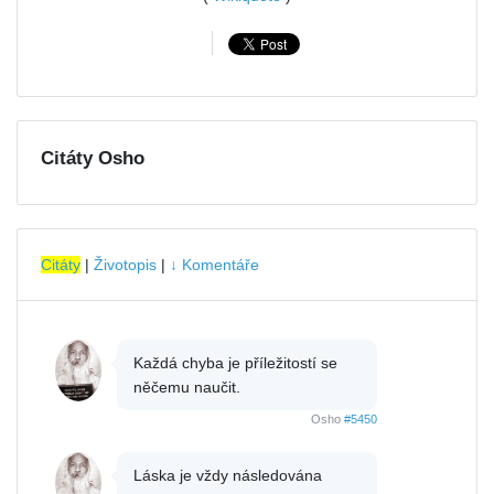
Citáty Osho
Citáty
|
Životopis
|
↓ Komentáře
Každá chyba je příležitostí se
něčemu naučit.
Osho
#5450
Láska je vždy následována