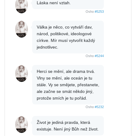
Láska není vztah.
Osho
#5253
Válka je něco, co vytváří dav,
národ, politikové, ideologové
církve. Mír musí vytvořit každý
jednotlivec.
Osho
#5244
Herci se mění, ale drama trvá.
Vlny se mění, ale oceán je tu
stále. Vy se smějete, přestanete,
ale začne se smát někdo jiný,
protože smích je tu pořád.
Osho
#5232
Život je jediná pravda, která
existuje. Není jiný Bůh než život.