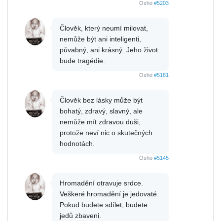
Osho
#5203
Člověk, který neumí milovat,
nemůže být ani inteligenti,
půvabný, ani krásný. Jeho život
bude tragédie.
Osho
#5181
Člověk bez lásky může být
bohatý, zdravý, slavný, ale
nemůže mít zdravou duši,
protože neví nic o skutečných
hodnotách.
Osho
#5145
Hromadění otravuje srdce.
Veškeré hromadění je jedovaté.
Pokud budete sdílet, budete
jedů zbaveni.