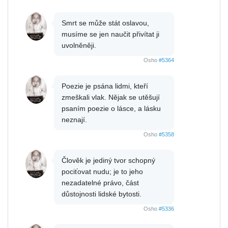
Smrt se může stát oslavou,
musíme se jen naučit přivítat ji
uvolněněji.
Osho
#5364
Poezie je psána lidmi, kteří
zmeškali vlak. Nějak se utěšují
psaním poezie o lásce, a lásku
neznají.
Osho
#5358
Člověk je jediný tvor schopný
pociťovat nudu; je to jeho
nezadatelné právo, část
důstojnosti lidské bytosti.
Osho
#5336