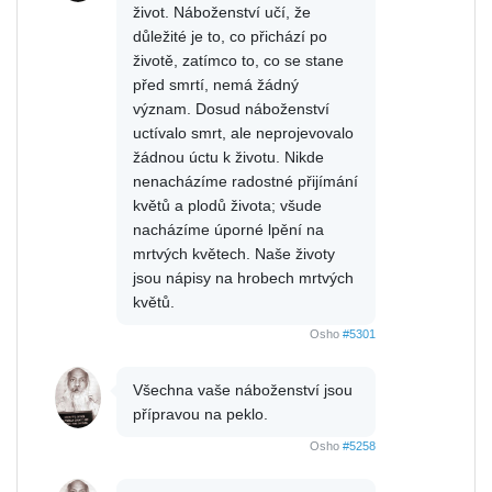
život. Náboženství učí, že
důležité je to, co přichází po
životě, zatímco to, co se stane
před smrtí, nemá žádný
význam. Dosud náboženství
uctívalo smrt, ale neprojevovalo
žádnou úctu k životu. Nikde
nenacházíme radostné přijímání
květů a plodů života; všude
nacházíme úporné lpění na
mrtvých květech. Naše životy
jsou nápisy na hrobech mrtvých
květů.
Osho
#5301
Všechna vaše náboženství jsou
přípravou na peklo.
Osho
#5258