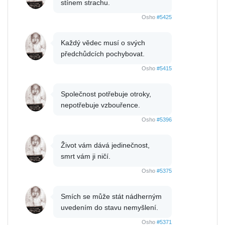
stínem strachu.
Osho
#5425
Každý vědec musí o svých
předchůdcích pochybovat.
Osho
#5415
Společnost potřebuje otroky,
nepotřebuje vzbouřence.
Osho
#5396
Život vám dává jedinečnost,
smrt vám ji ničí.
Osho
#5375
Smích se může stát nádherným
uvedením do stavu nemyšlení.
Osho
#5371