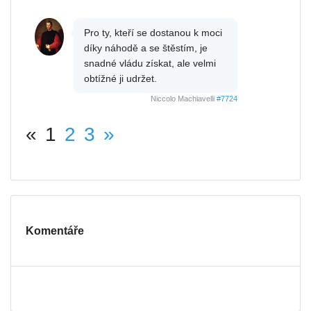
Pro ty, kteří se dostanou k moci
díky náhodě a se štěstím, je
snadné vládu získat, ale velmi
obtížné ji udržet.
Niccolo Machiavelli
#7724
«
1
2
3
»
Komentáře