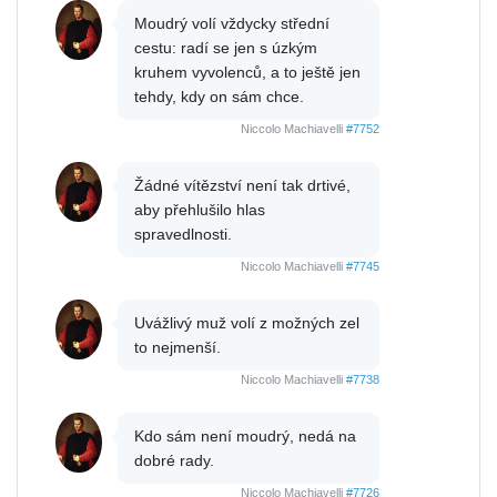
Moudrý volí vždycky střední
cestu: radí se jen s úzkým
kruhem vyvolenců, a to ještě jen
tehdy, kdy on sám chce.
Niccolo Machiavelli
#7752
Žádné vítězství není tak drtivé,
aby přehlušilo hlas
spravedlnosti.
Niccolo Machiavelli
#7745
Uvážlivý muž volí z možných zel
to nejmenší.
Niccolo Machiavelli
#7738
Kdo sám není moudrý, nedá na
dobré rady.
Niccolo Machiavelli
#7726