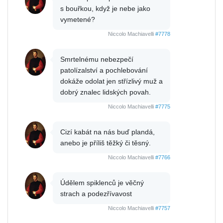
s bouřkou, když je nebe jako
vymetené?
Niccolo Machiavelli
#7778
Smrtelnému nebezpečí
patolízalství a pochlebování
dokáže odolat jen střízlivý muž a
dobrý znalec lidských povah.
Niccolo Machiavelli
#7775
Cizí kabát na nás buď plandá,
anebo je příliš těžký či těsný.
Niccolo Machiavelli
#7766
Údělem spiklenců je věčný
strach a podezřívavost
Niccolo Machiavelli
#7757