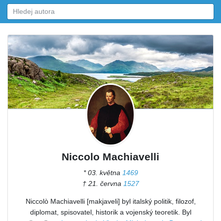
Niccolo Machiavelli
* 03. května
1469
† 21. června
1527
Niccolò Machiavelli [makjaveli] byl italský politik, filozof,
diplomat, spisovatel, historik a vojenský teoretik. Byl