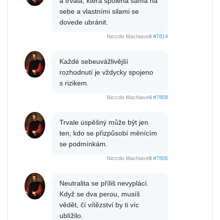
a trvalá, která spoléhá sama na
sebe a vlastními silami se
dovede ubránit.
Niccolo Machiavelli
#7814
Každé sebeuvážlivější
rozhodnutí je vždycky spojeno
s rizikem.
Niccolo Machiavelli
#7808
Trvale úspěšný může být jen
ten, kdo se přizpůsobí měnícím
se podmínkám.
Niccolo Machiavelli
#7806
Neutralita se příliš nevyplácí.
Když se dva perou, musíš
vědět, čí vítězství by ti víc
ublížilo.