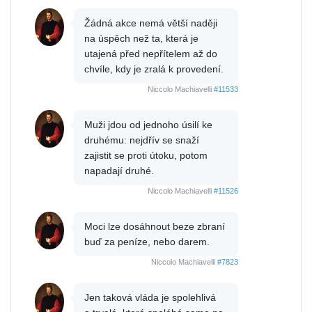
Žádná akce nemá větší naději
na úspěch než ta, která je
utajená před nepřítelem až do
chvíle, kdy je zralá k provedení.
Niccolo Machiavelli
#11533
Muži jdou od jednoho úsilí ke
druhému: nejdřív se snaží
zajistit se proti útoku, potom
napadají druhé.
Niccolo Machiavelli
#11526
Moci lze dosáhnout beze zbraní
buď za peníze, nebo darem.
Niccolo Machiavelli
#7823
Jen taková vláda je spolehlivá