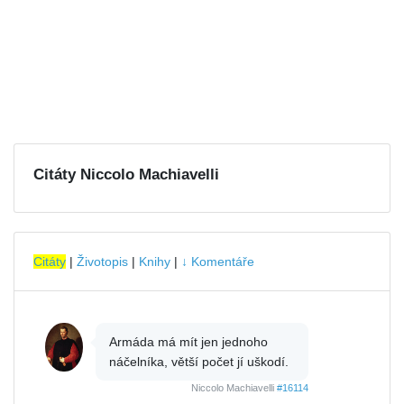
Citáty Niccolo Machiavelli
Citáty
|
Životopis
|
Knihy
|
↓ Komentáře
Armáda má mít jen jednoho
náčelníka, větší počet jí uškodí.
Niccolo Machiavelli
#16114