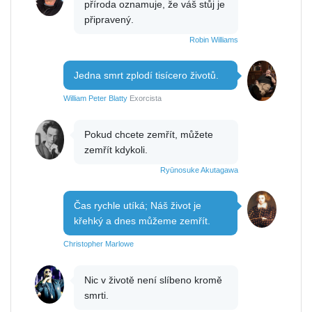
příroda oznamuje, že váš stůj je
připravený.
Robin Williams
Jedna smrt zplodí tisícero životů.
William Peter Blatty
Exorcista
Pokud chcete zemřít, můžete
zemřít kdykoli.
Ryūnosuke Akutagawa
Čas rychle utíká; Náš život je
křehký a dnes můžeme zemřít.
Christopher Marlowe
Nic v životě není slíbeno kromě
smrti.