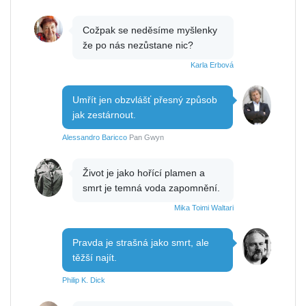
Cožpak se neděsíme myšlenky
že po nás nezůstane nic?
Karla Erbová
Umřít jen obzvlášť přesný způsob
jak zestárnout.
Alessandro Baricco
Pan Gwyn
Život je jako hořící plamen a
smrt je temná voda zapomnění.
Mika Toimi Waltari
Pravda je strašná jako smrt, ale
těžší najít.
Philip K. Dick