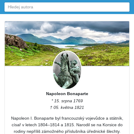
Napoleon Bonaparte
* 15. srpna 1769
† 05. května 1821
Napoleon I. Bonaparte byl francouzský vojevůdce a státník,
císař v letech 1804–1814 a 1815. Narodil se na Korsice do
rodiny nepříliš zámožného příslušníka úřednické šlechty.