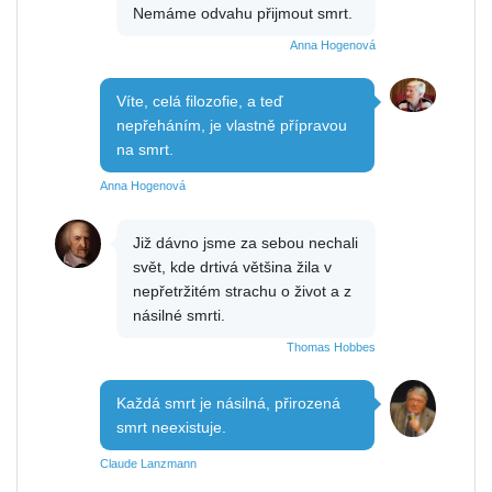
Nemáme odvahu přijmout smrt.
Anna Hogenová
Víte, celá filozofie, a teď
nepřeháním, je vlastně přípravou
na smrt.
Anna Hogenová
Již dávno jsme za sebou nechali
svět, kde drtivá většina žila v
nepřetržitém strachu o život a z
násilné smrti.
Thomas Hobbes
Každá smrt je násilná, přirozená
smrt neexistuje.
Claude Lanzmann